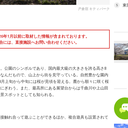
東
5
戸倉宿 キティパーク
る
026年1月以前に取材した情報が含まれております。
合には、直接施設へお問い合わせください。
え
。公園のシンボルであり、国内最大級の大きさを誇る高さ8
ちなんだもので、山上から街を見守っている。自然豊かな園内
4月上旬から中旬には桜が見頃を迎える。麓から順々に咲く桜
でにぎわう。また、最高所にある展望台からは千曲川や上山田
夜景スポットとしても知られる。
直接触れ合って遊ぶことができるほか、複合遊具も設置されて