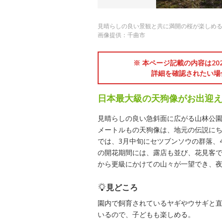
見晴らしの良い景観と共に満開の桜が楽しめ
画像提供：千曲市
※ 本ページ記載の内容は2
詳細を確認されたい場
日本最大級の天狗像がお出迎
見晴らしの良い急斜面に広がる山林公園
メートルもの天狗像は、地元の伝説に
では、3月中旬にセツブンソウの群落、
の開花期間には、露店も並び、花見客
から更級にかけての山々が一望でき、
見どころ
園内で飼育されているヤギやウサギと
いるので、子どもも楽しめる。