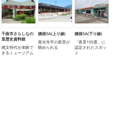
千曲市さらしなの
姨捨SA(上り線)
姨捨SA(下り線)
里歴史資料館
善光寺平の夜景が
「夜景100選」に
縄文時代を体験で
眺められる
認定されたスポッ
きるミュージアム
ト