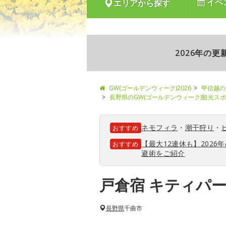
イベ
エリアから探す
2026年の
GW(ゴールデンウィーク)2026
甲信越の
長野県のGW(ゴールデンウィーク)観光ス
ネモフィラ
・
潮干狩り
・
おすすめ
【最大12連休も】202
おすすめ
避術をご紹介
戸倉宿 キティパ
長野県
千曲市