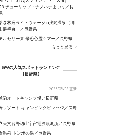
PRING FESTA(スプリング フェスタ)
026 チューリップ・ナノハナまつり／長
県
浴森林浴ライトウォークin浅間温泉（御
山展望台）／長野県
テルセリーヌ 最恐心霊ツアー／長野県
もっと見る
GWの人気スポットランキング
【長野県】
2026/08/08 更新
曽駒オートキャンプ場／長野県
樺リゾート キャンピングビレッジ／長野
立天文台野辺山宇宙電波観測所／長野県
野温泉 トンボの湯／長野県