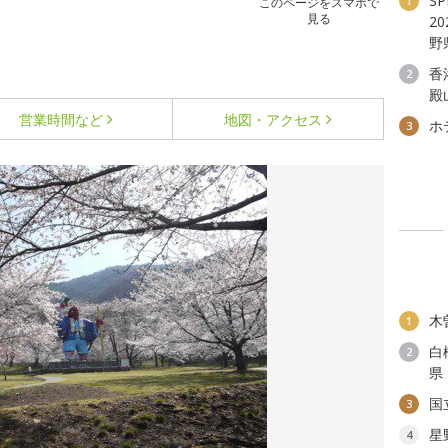
S
1
このページをスマホで
見る
2
野
香
2
殿
営業時間など
地図・アクセス
ホ
3
木
1
白
2
県
国
3
星
4