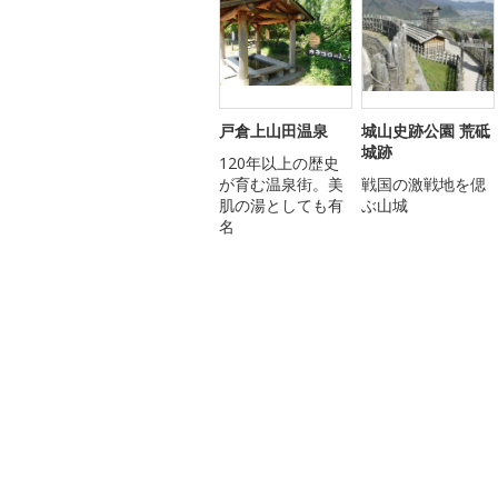
戸倉上山田温泉
城山史跡公園 荒砥
城跡
120年以上の歴史
が育む温泉街。美
戦国の激戦地を偲
肌の湯としても有
ぶ山城
名