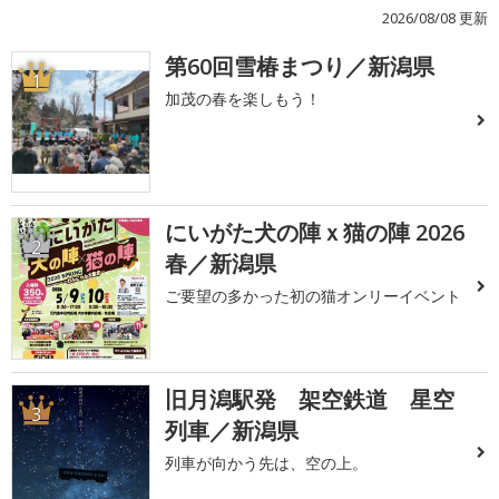
2026/08/08 更新
第60回雪椿まつり／新潟県
1
加茂の春を楽しもう！
にいがた犬の陣ｘ猫の陣 2026
2
春／新潟県
ご要望の多かった初の猫オンリーイベント
旧月潟駅発 架空鉄道 星空
3
列車／新潟県
列車が向かう先は、空の上。