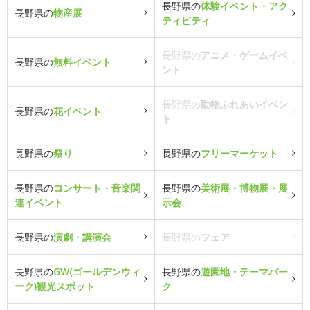
長野県の
体験イベント・アク
長野県の
物産展
ティビティ
長野県の
アニメ・ゲームイベ
長野県の
無料イベント
ント
長野県の
動物ふれあいイベン
長野県の
花イベント
ト
長野県の
祭り
長野県の
フリーマーケット
長野県の
コンサート・音楽関
長野県の
美術展・博物展・展
連イベント
示会
長野県の
演劇・講演会
長野県の
フェア
長野県の
GW(ゴールデンウィ
長野県の
遊園地・テーマパー
ーク)観光スポット
ク