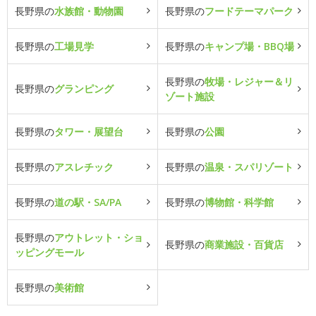
長野県の
水族館・動物園
長野県の
フードテーマパーク
長野県の
工場見学
長野県の
キャンプ場・BBQ場
長野県の
牧場・レジャー＆リ
長野県の
グランピング
ゾート施設
長野県の
タワー・展望台
長野県の
公園
長野県の
アスレチック
長野県の
温泉・スパリゾート
長野県の
道の駅・SA/PA
長野県の
博物館・科学館
長野県の
アウトレット・ショ
長野県の
商業施設・百貨店
ッピングモール
長野県の
美術館