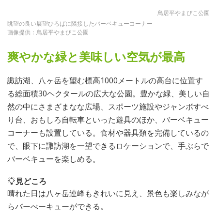
鳥居平やまびこ公園
眺望の良い展望ひろばに隣接したバーベキューコーナー
画像提供：鳥居平やまびこ公園
爽やかな緑と美味しい空気が最高
諏訪湖、八ヶ岳を望む標高1000メートルの高台に位置す
る総面積30ヘクタールの広大な公園。豊かな緑、美しい自
然の中にさまざまなな広場、スポーツ施設やジャンボすべ
り台、おもしろ自転車といった遊具のほか、バーベキュー
コーナーも設置している。食材や器具類を完備しているの
で、眼下に諏訪湖を一望できるロケーションで、手ぶらで
バーベキューを楽しめる。
見どころ
晴れた日は八ヶ岳連峰もきれいに見え、景色も楽しみなが
らバーべーキューができる。