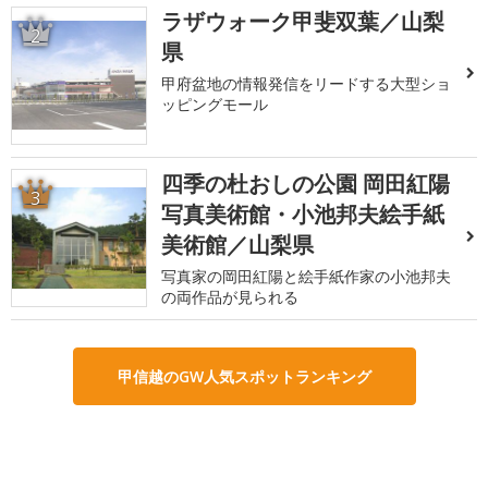
ラザウォーク甲斐双葉／山梨
2
県
甲府盆地の情報発信をリードする大型ショ
ッピングモール
四季の杜おしの公園 岡田紅陽
3
写真美術館・小池邦夫絵手紙
美術館／山梨県
写真家の岡田紅陽と絵手紙作家の小池邦夫
の両作品が見られる
甲信越のGW人気スポットランキング