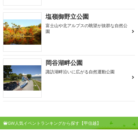
塩嶺御野立公園
富士山や北アルプスの眺望が抜群な自然公
園
岡谷湖畔公園
諏訪湖畔沿いに広がる自然運動公園
GW人気イベントランキングから探す【甲信越】