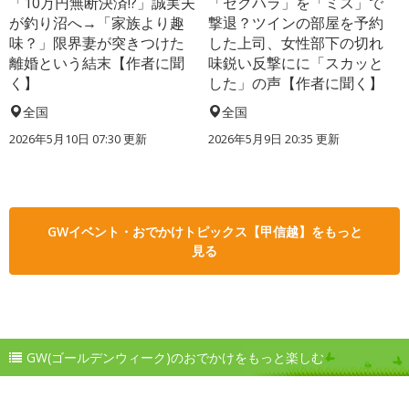
「10万円無断決済!?」誠実夫
「セクハラ」を「ミス」で
が釣り沼へ→「家族より趣
撃退？ツインの部屋を予約
味？」限界妻が突きつけた
した上司、女性部下の切れ
離婚という結末【作者に聞
味鋭い反撃にに「スカッと
く】
した」の声【作者に聞く】
全国
全国
2026年5月10日 07:30 更新
2026年5月9日 20:35 更新
GWイベント・おでかけトピックス【甲信越】をもっと
見る
GW(ゴールデンウィーク)のおでかけをもっと楽しむ