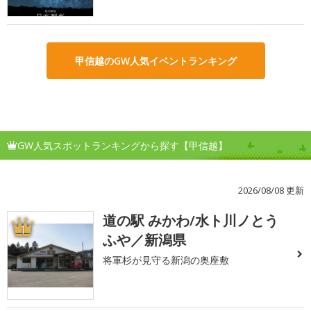
甲信越のGW人気イベントランキング
GW人気スポットランキングから探す【甲信越】
2026/08/08 更新
道の駅 みかわ/水ト川ノとう
1
ふや／新潟県
将軍杉が見守る新潟の奥座敷