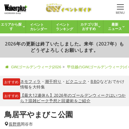
MENU
イベント
イベント
エリアから探
カテゴリ別
最新
カレンダー
ランキング
す
おすすめ
ニュース
2026年の更新は終了いたしました。来年（2027年）も
どうぞよろしくお願いします。
GW(ゴールデンウィーク)2026
甲信越のGW(ゴールデンウィーク)
ネモフィラ
・
潮干狩り
・
ピクニック
・
BBQ
などおでかけ
おすすめ
情報を大特集
【最大12連休も】2026年のゴールデンウィークはいつか
おすすめ
ら？混雑ピーク予想と回避術をご紹介
鳥居平やまびこ公園
長野県
岡谷市