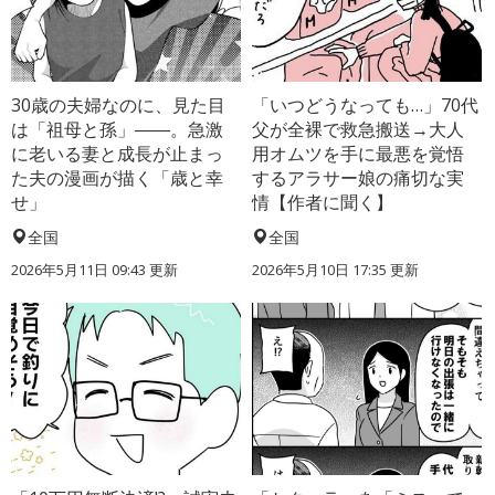
30歳の夫婦なのに、見た目
「いつどうなっても…」70代
は「祖母と孫」――。急激
父が全裸で救急搬送→大人
に老いる妻と成長が止まっ
用オムツを手に最悪を覚悟
た夫の漫画が描く「歳と幸
するアラサー娘の痛切な実
せ」
情【作者に聞く】
全国
全国
2026年5月11日 09:43 更新
2026年5月10日 17:35 更新