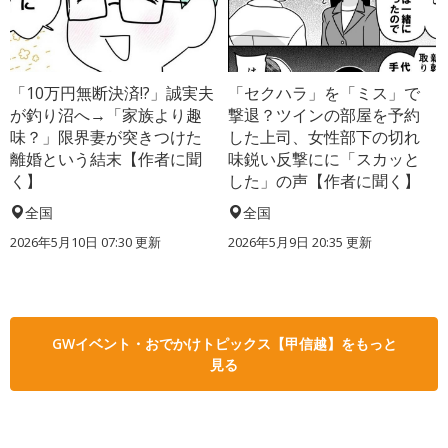
「10万円無断決済!?」誠実夫
「セクハラ」を「ミス」で
が釣り沼へ→「家族より趣
撃退？ツインの部屋を予約
味？」限界妻が突きつけた
した上司、女性部下の切れ
離婚という結末【作者に聞
味鋭い反撃にに「スカッと
く】
した」の声【作者に聞く】
全国
全国
2026年5月10日 07:30 更新
2026年5月9日 20:35 更新
GWイベント・おでかけトピックス【甲信越】をもっと
見る