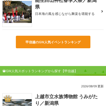
能生白山神社春季大祭／新潟
3
県
日本海の風を感じながら舞楽を堪能する
甲信越のGW人気イベントランキング
GW人気スポットランキングから探す【甲信越】
2026/08/09 更新
上越市立水族博物館 うみがた
1
り／新潟県