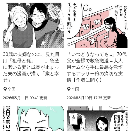
30歳の夫婦なのに、見た目
「いつどうなっても…」70代
は「祖母と孫」――。急激
父が全裸で救急搬送→大人
に老いる妻と成長が止まっ
用オムツを手に最悪を覚悟
た夫の漫画が描く「歳と幸
するアラサー娘の痛切な実
せ」
情【作者に聞く】
全国
全国
2026年5月11日 09:43 更新
2026年5月10日 17:35 更新