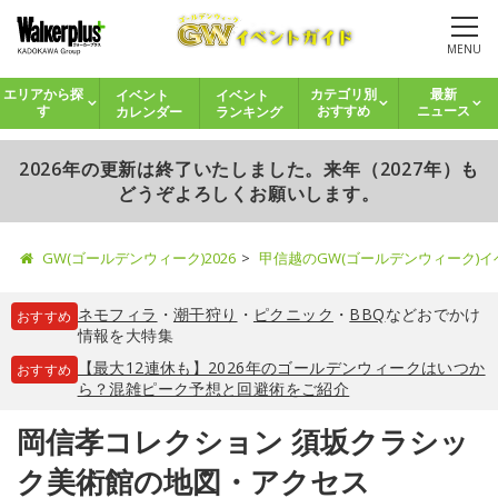
MENU
イベント
イベント
エリアから探
カテゴリ別
最新
カレンダー
ランキング
す
おすすめ
ニュース
2026年の更新は終了いたしました。来年（2027年）も
どうぞよろしくお願いします。
GW(ゴールデンウィーク)2026
甲信越のGW(ゴールデンウィーク)
ネモフィラ
・
潮干狩り
・
ピクニック
・
BBQ
などおでかけ
おすすめ
情報を大特集
【最大12連休も】2026年のゴールデンウィークはいつか
おすすめ
ら？混雑ピーク予想と回避術をご紹介
岡信孝コレクション 須坂クラシッ
ク美術館の地図・アクセス