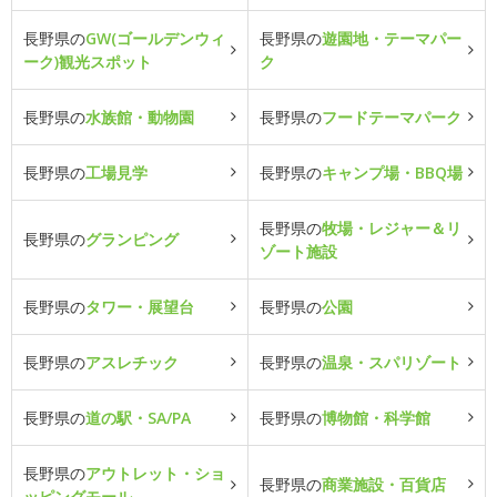
長野県の
GW(ゴールデンウィ
長野県の
遊園地・テーマパー
ーク)観光スポット
ク
長野県の
水族館・動物園
長野県の
フードテーマパーク
長野県の
工場見学
長野県の
キャンプ場・BBQ場
長野県の
牧場・レジャー＆リ
長野県の
グランピング
ゾート施設
長野県の
タワー・展望台
長野県の
公園
長野県の
アスレチック
長野県の
温泉・スパリゾート
長野県の
道の駅・SA/PA
長野県の
博物館・科学館
長野県の
アウトレット・ショ
長野県の
商業施設・百貨店
ッピングモール