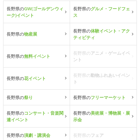
長野県の
GW(ゴールデンウィ
長野県の
グルメ・フードフェ
ーク)イベント
ス
長野県の
体験イベント・アク
長野県の
物産展
ティビティ
長野県の
アニメ・ゲームイベ
長野県の
無料イベント
ント
長野県の
動物ふれあいイベン
長野県の
花イベント
ト
長野県の
祭り
長野県の
フリーマーケット
長野県の
コンサート・音楽関
長野県の
美術展・博物展・展
連イベント
示会
長野県の
演劇・講演会
長野県の
フェア