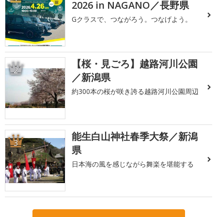
2026 in NAGANO／長野県
Gクラスで、つながろう。つなげよう。
【桜・見ごろ】越路河川公園
2
／新潟県
約300本の桜が咲き誇る越路河川公園周辺
能生白山神社春季大祭／新潟
3
県
日本海の風を感じながら舞楽を堪能する