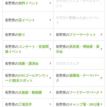
長野県の
アニメ・ゲームイベ
長野県の
無料イベント
ント
長野県の
動物ふれあいイベン
長野県の
花イベント
ト
長野県の
祭り
長野県の
フリーマーケット
長野県の
コンサート・音楽関
長野県の
美術展・博物展・展
連イベント
示会
長野県の
演劇・講演会
長野県の
フェア
長野県の
GW(ゴールデンウィ
長野県の
遊園地・テーマパー
ーク)観光スポット
ク
長野県の
水族館・動物園
長野県の
フードテーマパーク
長野県の
工場見学
長野県の
キャンプ場・BBQ場