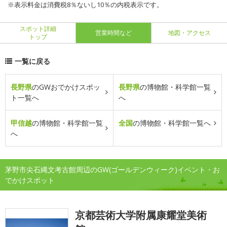
※表示料金は消費税8％ないし10％の内税表示です。
スポット詳細
営業時間など
地図・アクセス
トップ
一覧に戻る
長野県
のGWおでかけスポッ
長野県
の博物館・科学館一覧
ト一覧へ
へ
甲信越
の博物館・科学館一覧
全国
の博物館・科学館一覧へ
へ
茅野市尖石縄文考古館周辺のGW(ゴールデンウィーク)イベント・お
でかけスポット
京都芸術大学附属康耀堂美術