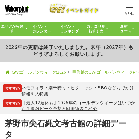
MENU
イベント
イベント
エリアから探
カテゴリ別
最新
カレンダー
ランキング
す
おすすめ
ニュース
2026年の更新は終了いたしました。来年（2027年）も
どうぞよろしくお願いします。
GW(ゴールデンウィーク)2026
甲信越のGW(ゴールデンウィーク)
ネモフィラ
・
潮干狩り
・
ピクニック
・
BBQ
などおでかけ
おすすめ
情報を大特集
【最大12連休も】2026年のゴールデンウィークはいつか
おすすめ
ら？混雑ピーク予想と回避術をご紹介
茅野市尖石縄文考古館の詳細デー
タ