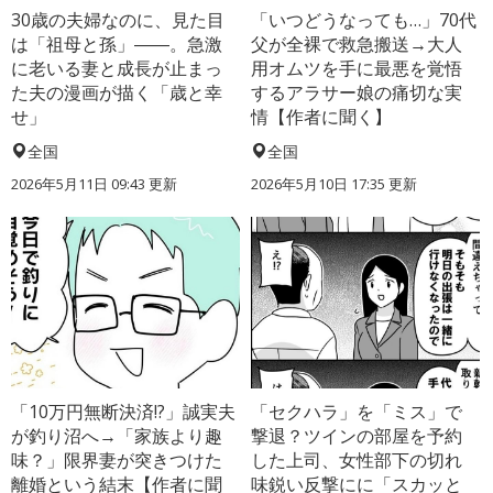
30歳の夫婦なのに、見た目
「いつどうなっても…」70代
は「祖母と孫」――。急激
父が全裸で救急搬送→大人
に老いる妻と成長が止まっ
用オムツを手に最悪を覚悟
た夫の漫画が描く「歳と幸
するアラサー娘の痛切な実
せ」
情【作者に聞く】
全国
全国
2026年5月11日 09:43 更新
2026年5月10日 17:35 更新
「10万円無断決済!?」誠実夫
「セクハラ」を「ミス」で
が釣り沼へ→「家族より趣
撃退？ツインの部屋を予約
味？」限界妻が突きつけた
した上司、女性部下の切れ
離婚という結末【作者に聞
味鋭い反撃にに「スカッと