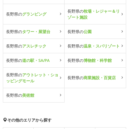
長野県の
牧場・レジャー＆リ
長野県の
グランピング
ゾート施設
長野県の
タワー・展望台
長野県の
公園
長野県の
アスレチック
長野県の
温泉・スパリゾート
長野県の
道の駅・SA/PA
長野県の
博物館・科学館
長野県の
アウトレット・ショ
長野県の
商業施設・百貨店
ッピングモール
長野県の
美術館
その他のエリアから探す