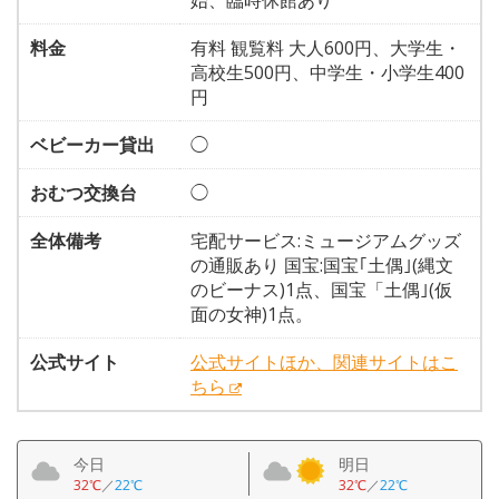
始、臨時休館あり
料金
有料 観覧料 大人600円、大学生・
高校生500円、中学生・小学生400
円
ベビーカー貸出
◯
おむつ交換台
◯
全体備考
宅配サービス:ミュージアムグッズ
の通販あり 国宝:国宝｢土偶｣(縄文
のビーナス)1点、国宝「土偶｣(仮
面の女神)1点。
公式サイト
公式サイトほか、関連サイトはこ
ちら
今日
明日
32℃
／
22℃
32℃
／
22℃