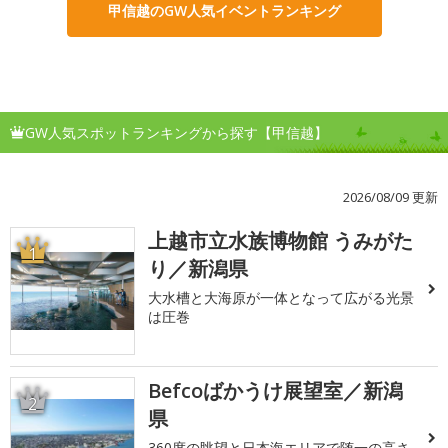
甲信越のGW人気イベントランキング
GW人気スポットランキングから探す【甲信越】
2026/08/09 更新
上越市立水族博物館 うみがた
1
り／新潟県
大水槽と大海原が一体となって広がる光景
は圧巻
Befcoばかうけ展望室／新潟
2
県
360度の眺望と日本海エリアで随一の高さ