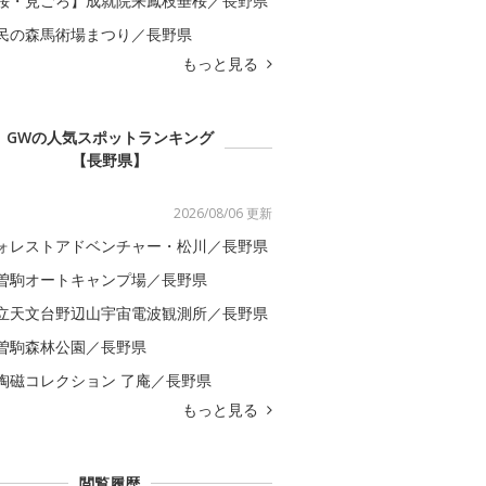
桜・見ごろ】成就院来鳳枝垂桜／長野県
民の森馬術場まつり／長野県
もっと見る
GWの人気スポットランキング
【長野県】
2026/08/06 更新
ォレストアドベンチャー・松川／長野県
曽駒オートキャンプ場／長野県
立天文台野辺山宇宙電波観測所／長野県
曽駒森林公園／長野県
陶磁コレクション 了庵／長野県
もっと見る
閲覧履歴