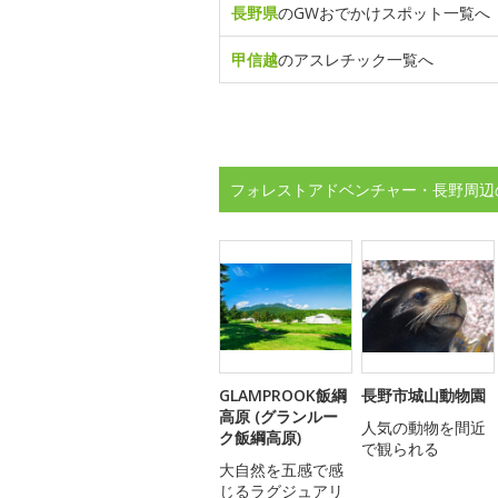
長野県
のGWおでかけスポット一覧へ
甲信越
のアスレチック一覧へ
フォレストアドベンチャー・長野周辺
GLAMPROOK飯綱
長野市城山動物園
高原 (グランルー
人気の動物を間近
ク飯綱高原)
で観られる
大自然を五感で感
じるラグジュアリ