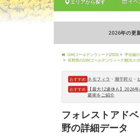
イベ
エリアから探す
2026年の
GW(ゴールデンウィーク)2026
甲信越の
長野県のGW(ゴールデンウィーク)観光ス
ネモフィラ
・
潮干狩り
・
おすすめ
【最大12連休も】202
おすすめ
避術をご紹介
フォレストアドベ
野の詳細データ