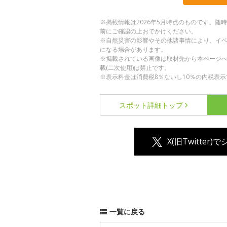
※掲載情報は2026年5月時点のものです。
前にご確認の上おでかけください。
※自然災害の影響やその他諸事情により、イ
になる場合があります。
※掲載されている画像は取材先から本ページ
載(二次使用)は禁止です。
※表示料金は消費税8％ないし10％の内税表示
スポット詳細
トップ
X(旧Twitter)
一覧に戻る