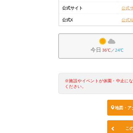
公式サイト
公式
公式X
公式
今日
36℃
／
24℃
※施設やイベントが休園・中止に
ください。
地図・ア
こ