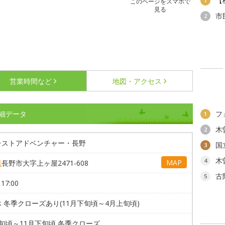
【
1
このページをスマホで
見る
市
2
営業時間など
地図・アクセス
細データ
フ
1
木
2
レストアドベンチャー・長野
国
3
木
4
MAP
県
長野市大字上ヶ屋2471-608
古
5
17:00
 冬季クローズあり(11月下旬頃～4月上旬頃)
旬頃～11月下旬頃 冬季クローズ