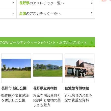
長野県
のアスレチック一覧へ
全国
のアスレチック一覧へ
のGW(ゴールデンウィーク)イベント・おでかけスポット
長野市 城山公園
長野県立美術館
信濃教育博物館
動物園や文化施設
善光寺周辺景観と
近代教育の歩みを
を併設した公園
の調和と建物の美
記す貴重な資料
しさも魅力