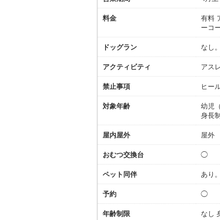
料金
有料 
ーコー
ドッグラン
なし
アクティビティ
アス
禁止事項
ヒー
対象年齢
幼児
身長制
屋内屋外
屋外
おむつ交換台
◯
ペット同伴
あり
予約
◯
年齢制限
なし 