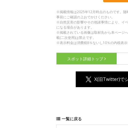
※掲載情報は2025年12月時点のものです
事前にご確認の上おでかけください。
※自然災害の影響やその他諸事情により、イ
になる場合があります。
※掲載されている画像は取材先から本ページ
載(二次使用)は禁止です。
※表示料金は消費税8％ないし10％の内税表示
スポット詳細
トップ
X(旧Twitter)
一覧に戻る