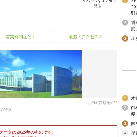
S
1
このページをスマホで
見る
2
野
香
2
殿
営業時間など
地図・アクセス
ホ
3
木
1
小海町高原美術館
白
2
はの特徴
県
国
3
データは2025年のものです。
星
4