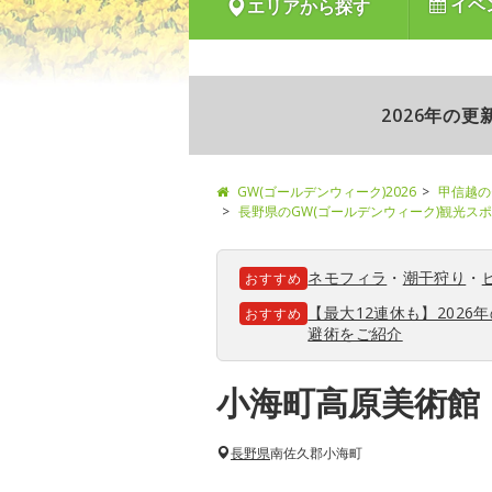
イベ
エリアから探す
2026年の
GW(ゴールデンウィーク)2026
甲信越の
長野県のGW(ゴールデンウィーク)観光ス
ネモフィラ
・
潮干狩り
・
おすすめ
【最大12連休も】202
おすすめ
避術をご紹介
小海町高原美術館
長野県
南佐久郡小海町