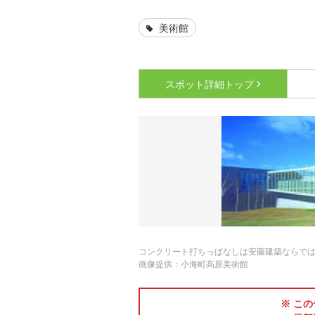
美術館
スポット詳細
トップ
コンクリート打ちっぱなしは安藤建築ならで
画像提供：小海町高原美術館
※ この