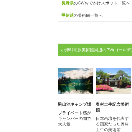
長野県
のGWおでかけスポット一覧へ
甲信越
の美術館一覧へ
小海町高原美術館周辺のGW(ゴールデ
駒出池キャンプ場
奥村土牛記念美術
館
プライベート感が
キャンパーの間で
日本画壇を代表す
大人気
る画家だった奥村
土牛の美術館