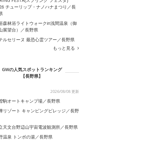
PRING FESTA(スプリング フェスタ)
026 チューリップ・ナノハナまつり／長
県
浴森林浴ライトウォークin浅間温泉（御
山展望台）／長野県
テルセリーヌ 最恐心霊ツアー／長野県
もっと見る
GWの人気スポットランキング
【長野県】
2026/08/08 更新
曽駒オートキャンプ場／長野県
樺リゾート キャンピングビレッジ／長野
立天文台野辺山宇宙電波観測所／長野県
野温泉 トンボの湯／長野県