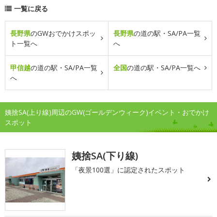
一覧に戻る
長野県
のGWおでかけスポッ
長野県
の道の駅・SA/PA一覧
ト一覧へ
へ
甲信越
の道の駅・SA/PA一覧
全国
の道の駅・SA/PA一覧へ
へ
姨捨SA(上り線)周辺のGW(ゴールデンウィーク)イベント・おでかけ
スポット
姨捨SA(下り線)
「夜景100選」に認定されたスポット