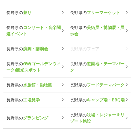
長野県の
祭り
長野県の
フリーマーケット
長野県の
コンサート・音楽関
長野県の
美術展・博物展・展
連イベント
示会
長野県の
演劇・講演会
長野県の
フェア
長野県の
GW(ゴールデンウィ
長野県の
遊園地・テーマパー
ーク)観光スポット
ク
長野県の
水族館・動物園
長野県の
フードテーマパーク
長野県の
工場見学
長野県の
キャンプ場・BBQ場
長野県の
牧場・レジャー＆リ
長野県の
グランピング
ゾート施設