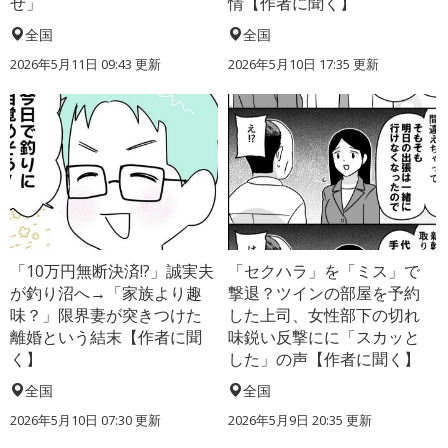
せ」
情【作者に聞く】
全国
全国
2026年5月11日 09:43 更新
2026年5月10日 17:35 更新
「10万円無断決済!?」誠実夫
「セクハラ」を「ミス」で
が釣り沼へ→「家族より趣
撃退？ツインの部屋を予約
味？」限界妻が突きつけた
した上司、女性部下の切れ
離婚という結末【作者に聞
味鋭い反撃にに「スカッと
く】
した」の声【作者に聞く】
全国
全国
2026年5月10日 07:30 更新
2026年5月9日 20:35 更新