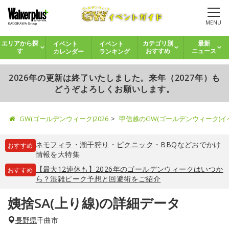
MENU
イベント
イベント
エリアから探
カテゴリ別
最新
カレンダー
ランキング
す
おすすめ
ニュース
2026年の更新は終了いたしました。来年（2027年）も
どうぞよろしくお願いします。
GW(ゴールデンウィーク)2026
甲信越のGW(ゴールデンウィーク)
ネモフィラ
・
潮干狩り
・
ピクニック
・
BBQ
などおでかけ
おすすめ
情報を大特集
【最大12連休も】2026年のゴールデンウィークはいつか
おすすめ
ら？混雑ピーク予想と回避術をご紹介
姨捨SA(上り線)の詳細データ
長野県
千曲市