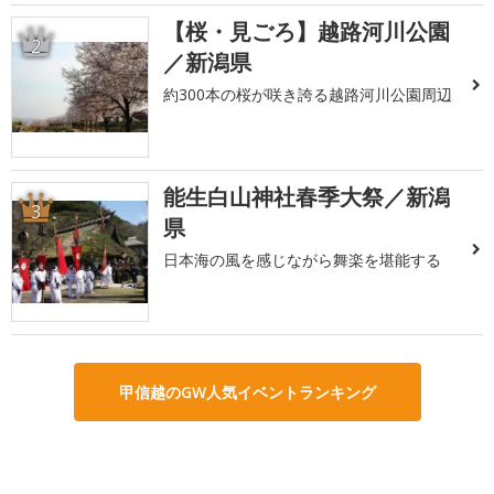
【桜・見ごろ】越路河川公園
2
／新潟県
約300本の桜が咲き誇る越路河川公園周辺
能生白山神社春季大祭／新潟
3
県
日本海の風を感じながら舞楽を堪能する
甲信越のGW人気イベントランキング