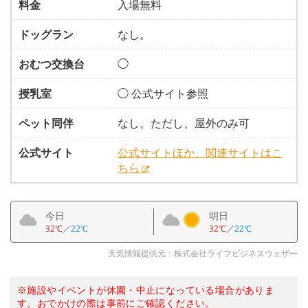
料金
入場無料
ドッグラン
なし。
おむつ交換台
◯
授乳室
◯ 公式サイト参照
ペット同伴
なし。ただし、屋外のみ可
公式サイト
公式サイトほか、関連サイトはこ
ちら
今日
明日
32℃
／
22℃
32℃
／
22℃
天気情報提供元：株式会社ライフビジネスウェザー
※施設やイベントが休園・中止になっている場合がありま
す。おでかけの際は事前にご確認ください。