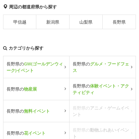
周辺の都道府県から探す
甲信越
新潟県
山梨県
長野県
カテゴリから探す
長野県の
GW(ゴールデンウィ
長野県の
グルメ・フードフェ
ーク)イベント
ス
長野県の
体験イベント・アク
長野県の
物産展
ティビティ
長野県の
アニメ・ゲームイベ
長野県の
無料イベント
ント
長野県の
動物ふれあいイベン
長野県の
花イベント
ト