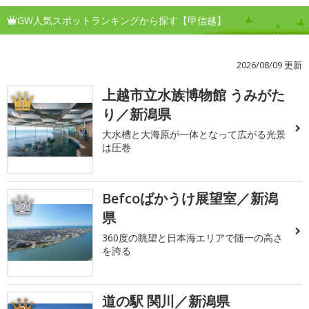
GW人気スポットランキングから探す【甲信越】
2026/08/09 更新
上越市立水族博物館 うみがた
1
り／新潟県
大水槽と大海原が一体となって広がる光景
は圧巻
Befcoばかうけ展望室／新潟
2
県
360度の眺望と日本海エリアで随一の高さ
を誇る
道の駅 関川／新潟県