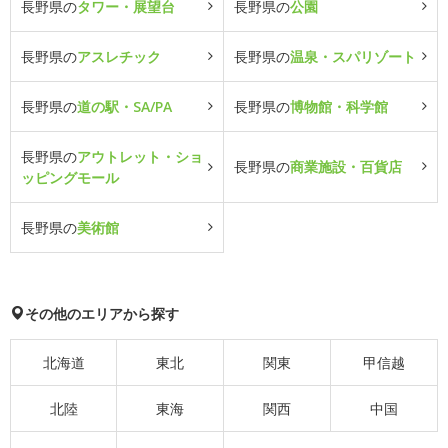
長野県の
タワー・展望台
長野県の
公園
長野県の
アスレチック
長野県の
温泉・スパリゾート
長野県の
道の駅・SA/PA
長野県の
博物館・科学館
長野県の
アウトレット・ショ
長野県の
商業施設・百貨店
ッピングモール
長野県の
美術館
その他のエリアから探す
北海道
東北
関東
甲信越
北陸
東海
関西
中国