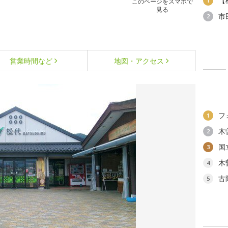
【
1
このページをスマホで
見る
市
2
営業時間など
地図・アクセス
フ
1
木
2
国
3
木
4
古
5