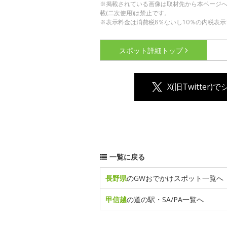
※掲載されている画像は取材先から本ページ
載(二次使用)は禁止です。
※表示料金は消費税8％ないし10％の内税表示
スポット詳細
トップ
X(旧Twitter)
一覧に戻る
長野県
のGWおでかけスポット一覧へ
甲信越
の道の駅・SA/PA一覧へ