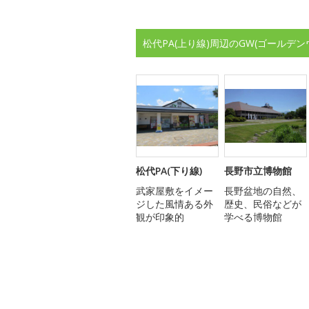
松代PA(上り線)周辺のGW(ゴールデ
松代PA(下り線)
長野市立博物館
武家屋敷をイメー
長野盆地の自然、
ジした風情ある外
歴史、民俗などが
観が印象的
学べる博物館