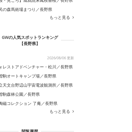
桜・見ごろ】成就院来鳳枝垂桜／長野県
民の森馬術場まつり／長野県
もっと見る
GWの人気スポットランキング
【長野県】
2026/08/06 更新
ォレストアドベンチャー・松川／長野県
曽駒オートキャンプ場／長野県
立天文台野辺山宇宙電波観測所／長野県
曽駒森林公園／長野県
陶磁コレクション 了庵／長野県
もっと見る
閲覧履歴