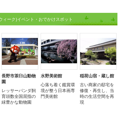
ンウィーク)イベント・おでかけスポット
長野市茶臼山動物
水野美術館
稲荷山宿・蔵し館
園
心落ち着く鑑賞環
古い商家の邸宅を
レッサーパンダ飼
境が整う日本画専
修復・再生し、当
育頭数全国屈指の
門美術館
時の生活空間を再
緑豊かな動物園
現