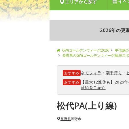
イベ
エリアから探す
2026年の
GW(ゴールデンウィーク)2026
甲信越の
長野県のGW(ゴールデンウィーク)観光ス
ネモフィラ
・
潮干狩り
・
おすすめ
【最大12連休も】202
おすすめ
避術をご紹介
松代PA(上り線)
長野県
長野市