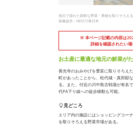
地元で採れた新鮮な野菜・果物を取りそろえ
画像提供：NEXCO東日本
※ 本ページ記載の内容は2
詳細を確認されたい場
お土産に最適な地元の鮮菜が
善光寺のおみやげを豊富に取りそろえた
町があったことから、松代城・真田邸
る。また、付近の川中島古戦場が有名
代PA下り線への徒歩移動も可能。
見どころ
エリア内の施設にはショッピングコー
を取りそろえる野菜市場がある。