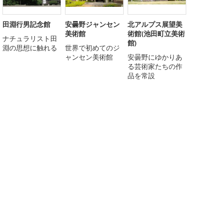
田淵行男記念館
安曇野ジャンセン
北アルプス展望美
美術館
術館(池田町立美術
ナチュラリスト田
館)
淵の思想に触れる
世界で初めてのジ
ャンセン美術館
安曇野にゆかりあ
る芸術家たちの作
品を常設