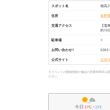
スポット名
穂高
住所
長野
交通アクセス
【電車
約10
駐車場
×
お問い合わせ1
026
公式サイト
公式
※イベントの開催情報や施設の営業時間等は
ださい。
今日
37℃
／
23℃