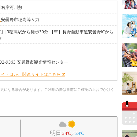
川右岸河川敷
県
安曇野市穂高等々力
】JR穂高駅から徒歩30分 【車】長野自動車道安曇野ICから
分
3-82-9363 安曇野市観光情報センター
サイトほか、関連サイトはこちら
変更になる場合があります。ご利用の際は事前にご確認の上おでかけく
明日
34℃
／
24℃