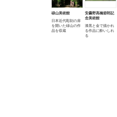
碌山美術館
安曇野髙橋節郎記
念美術館
日本近代彫刻の扉
を開いた碌山の作
漆黒と金で描かれ
品を収蔵
る作品に酔いしれ
る