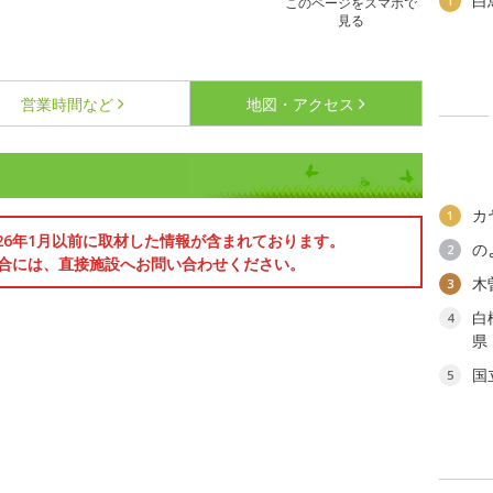
白
1
このページをスマホで
見る
営業時間など
地図・アクセス
カ
1
026年1月以前に取材した情報が含まれております。
の
2
合には、直接施設へお問い合わせください。
木
3
白
4
県
国
5