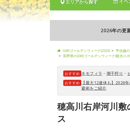
イベ
エリアから探す
2026年の
GW(ゴールデンウィーク)2026
甲信越の
長野県のGW(ゴールデンウィーク)観光ス
ネモフィラ
・
潮干狩り
・
おすすめ
【最大12連休も】202
おすすめ
避術をご紹介
穂高川右岸河川敷
ス