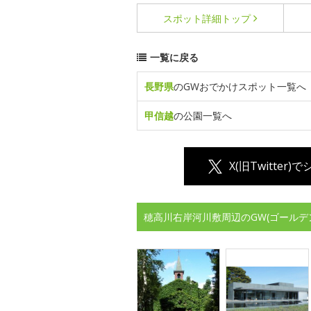
スポット詳細
トップ
一覧に戻る
長野県
のGWおでかけスポット一覧へ
甲信越
の公園一覧へ
X(旧Twitter)
穂高川右岸河川敷周辺のGW(ゴールデ