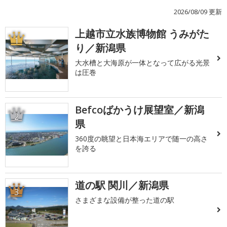
2026/08/09 更新
上越市立水族博物館 うみがた
1
り／新潟県
大水槽と大海原が一体となって広がる光景
は圧巻
Befcoばかうけ展望室／新潟
2
県
360度の眺望と日本海エリアで随一の高さ
を誇る
道の駅 関川／新潟県
3
さまざまな設備が整った道の駅