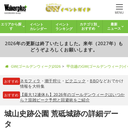
MENU
イベント
イベント
エリアから探
カテゴリ別
最新
カレンダー
ランキング
す
おすすめ
ニュース
2026年の更新は終了いたしました。来年（2027年）も
どうぞよろしくお願いします。
GW(ゴールデンウィーク)2026
甲信越のGW(ゴールデンウィーク)
ネモフィラ
・
潮干狩り
・
ピクニック
・
BBQ
などおでかけ
おすすめ
情報を大特集
【最大12連休も】2026年のゴールデンウィークはいつか
おすすめ
ら？混雑ピーク予想と回避術をご紹介
城山史跡公園 荒砥城跡の詳細デー
タ