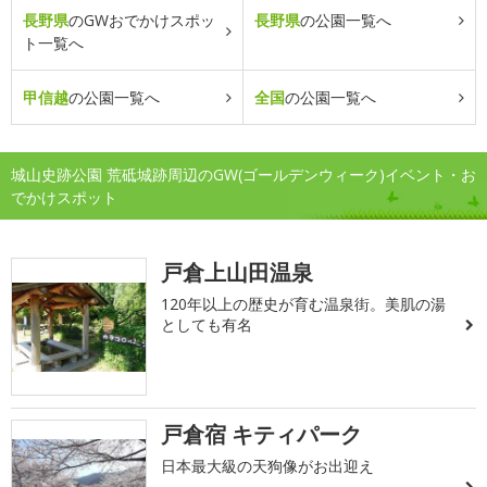
長野県
のGWおでかけスポッ
長野県
の公園一覧へ
ト一覧へ
甲信越
の公園一覧へ
全国
の公園一覧へ
城山史跡公園 荒砥城跡周辺のGW(ゴールデンウィーク)イベント・お
でかけスポット
戸倉上山田温泉
120年以上の歴史が育む温泉街。美肌の湯
としても有名
戸倉宿 キティパーク
日本最大級の天狗像がお出迎え