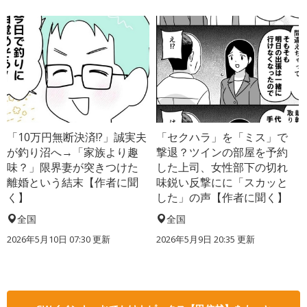
「10万円無断決済!?」誠実夫
「セクハラ」を「ミス」で
が釣り沼へ→「家族より趣
撃退？ツインの部屋を予約
味？」限界妻が突きつけた
した上司、女性部下の切れ
離婚という結末【作者に聞
味鋭い反撃にに「スカッと
く】
した」の声【作者に聞く】
全国
全国
2026年5月10日 07:30 更新
2026年5月9日 20:35 更新