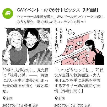
GWイベント・おでかけトピックス【甲信越】
ウォーカー編集部が選ぶ、GW(ゴールデンウィーク)の楽し
み方を紹介。家で楽しめるコンテンツも続々！
30歳の夫婦なのに、見た目
「いつどうなっても…」70代
は「祖母と孫」――。急激
父が全裸で救急搬送→大人
に老いる妻と成長が止まっ
用オムツを手に最悪を覚悟
た夫の漫画が描く「歳と幸
するアラサー娘の痛切な実
せ」
情【作者に聞く】
全国
全国
2026年5月11日 09:43 更新
2026年5月10日 17:35 更新