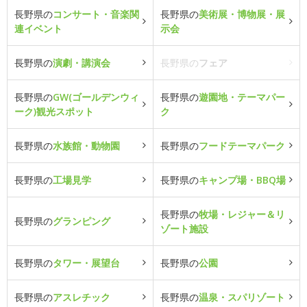
長野県の
コンサート・音楽関
長野県の
美術展・博物展・展
連イベント
示会
長野県の
演劇・講演会
長野県の
フェア
長野県の
GW(ゴールデンウィ
長野県の
遊園地・テーマパー
ーク)観光スポット
ク
長野県の
水族館・動物園
長野県の
フードテーマパーク
長野県の
工場見学
長野県の
キャンプ場・BBQ場
長野県の
牧場・レジャー＆リ
長野県の
グランピング
ゾート施設
長野県の
タワー・展望台
長野県の
公園
長野県の
アスレチック
長野県の
温泉・スパリゾート