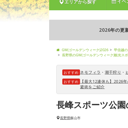
イベ
エリアから探す
2026年の
GW(ゴールデンウィーク)2026
甲信越の
長野県のGW(ゴールデンウィーク)観光ス
ネモフィラ
・
潮干狩り
・
おすすめ
【最大12連休も】202
おすすめ
避術をご紹介
長峰スポーツ公園
長野県
飯山市