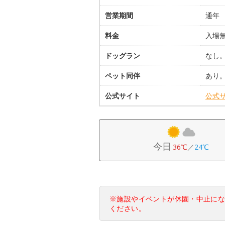
営業期間
通年
料金
入場
ドッグラン
なし
ペット同伴
あり
公式サイト
公式
今日
36℃
／
24℃
※施設やイベントが休園・中止に
ください。