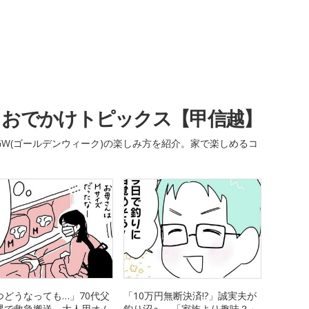
・おでかけトピックス【甲信越】
W(ゴールデンウィーク)の楽しみ方を紹介。家で楽しめるコ
つどうなっても…」70代父
「10万円無断決済!?」誠実夫が
裸で救急搬送→大人用オム
釣り沼へ→「家族より趣味？」