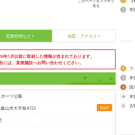
【
1
このページをスマホで
見る
市
2
営業時間など
地図・アクセス
026年1月以前に取材した情報が含まれております。
合には、直接施設へお問い合わせください。
フ
1
木
2
国
3
スポーツ公園
木
4
古
5
MAP
県
飯山市大字旭4722
間