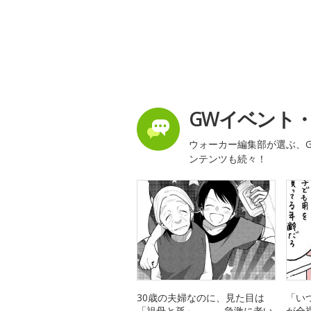
GWイベント
ウォーカー編集部が選ぶ、G
ンテンツも続々！
30歳の夫婦なのに、見た目は
「い
「祖母と孫」――。急激に老い
が全