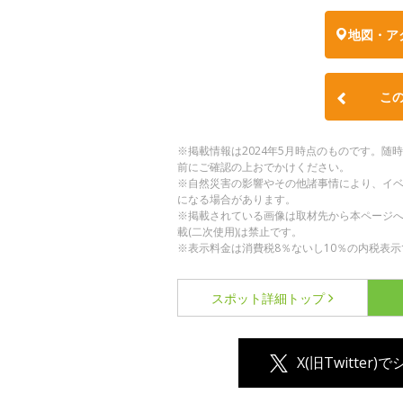
地図・ア
こ
※掲載情報は2024年5月時点のものです。
前にご確認の上おでかけください。
※自然災害の影響やその他諸事情により、イ
になる場合があります。
※掲載されている画像は取材先から本ページ
載(二次使用)は禁止です。
※表示料金は消費税8％ないし10％の内税表示
スポット詳細
トップ
X(旧Twitter)