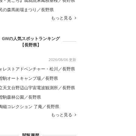
桜・見ごろ】成就院来鳳枝垂桜／長野県
民の森馬術場まつり／長野県
もっと見る
GWの人気スポットランキング
【長野県】
2026/08/06 更新
ォレストアドベンチャー・松川／長野県
曽駒オートキャンプ場／長野県
立天文台野辺山宇宙電波観測所／長野県
曽駒森林公園／長野県
陶磁コレクション 了庵／長野県
もっと見る
閲覧履歴