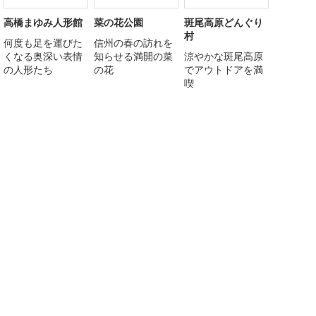
高橋まゆみ人形館
菜の花公園
斑尾高原どんぐり
村
何度も足を運びた
信州の春の訪れを
くなる奥深い表情
知らせる満開の菜
涼やかな斑尾高原
の人形たち
の花
でアウトドアを満
喫