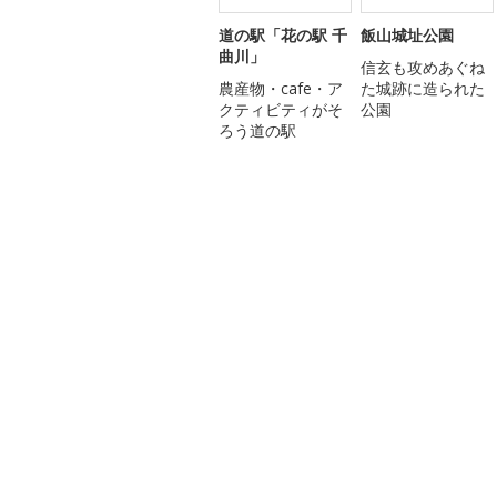
道の駅「花の駅 千
飯山城址公園
曲川」
信玄も攻めあぐね
農産物・cafe・ア
た城跡に造られた
クティビティがそ
公園
ろう道の駅