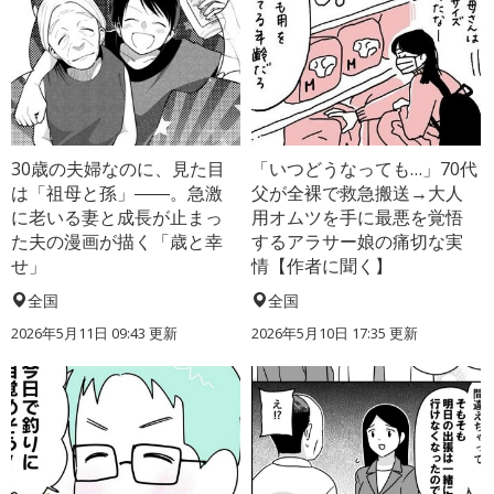
30歳の夫婦なのに、見た目
「いつどうなっても…」70代
は「祖母と孫」――。急激
父が全裸で救急搬送→大人
に老いる妻と成長が止まっ
用オムツを手に最悪を覚悟
た夫の漫画が描く「歳と幸
するアラサー娘の痛切な実
せ」
情【作者に聞く】
全国
全国
2026年5月11日 09:43 更新
2026年5月10日 17:35 更新