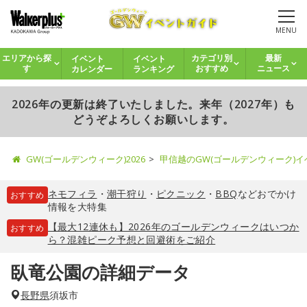
MENU
イベント
イベント
エリアから探
カテゴリ別
最新
カレンダー
ランキング
す
おすすめ
ニュース
2026年の更新は終了いたしました。来年（2027年）も
どうぞよろしくお願いします。
GW(ゴールデンウィーク)2026
甲信越のGW(ゴールデンウィーク)
ネモフィラ
・
潮干狩り
・
ピクニック
・
BBQ
などおでかけ
おすすめ
情報を大特集
【最大12連休も】2026年のゴールデンウィークはいつか
おすすめ
ら？混雑ピーク予想と回避術をご紹介
臥竜公園の詳細データ
長野県
須坂市