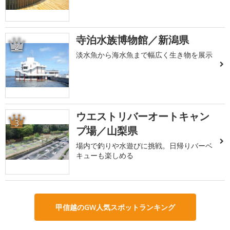
寺泊水族博物館／新潟県
2
淡水魚から海水魚まで幅広く生き物を展示
ウエストリバーオートキャン
3
プ場／山梨県
場内で釣りや水遊びに挑戦。日帰りバーベ
キューも楽しめる
甲信越のGW人気スポットランキング