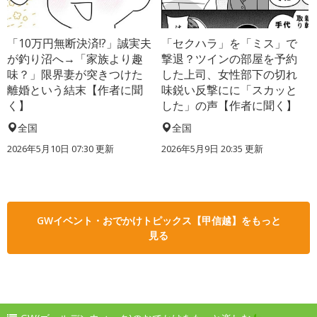
「10万円無断決済!?」誠実夫
「セクハラ」を「ミス」で
が釣り沼へ→「家族より趣
撃退？ツインの部屋を予約
味？」限界妻が突きつけた
した上司、女性部下の切れ
離婚という結末【作者に聞
味鋭い反撃にに「スカッと
く】
した」の声【作者に聞く】
全国
全国
2026年5月10日 07:30 更新
2026年5月9日 20:35 更新
GWイベント・おでかけトピックス【甲信越】をもっと
見る