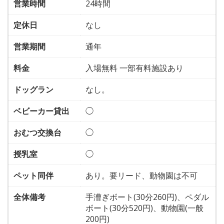
営業時間
24時間
定休日
なし
営業期間
通年
料金
入場無料 一部有料施設あり
ドッグラン
なし。
ベビーカー貸出
◯
おむつ交換台
◯
授乳室
◯
ペット同伴
あり。要リード、動物園は不可
全体備考
手漕ぎボート(30分260円)、ペダル
ボート(30分520円)、動物園(一般
200円)