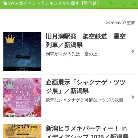
GW人気イベントランキングから探す【甲信越】
2026/08/07 更新
旧月潟駅発 架空鉄道 星空
1
列車／新潟県
列車が向かう先は、空の上。
企画展示「シャクナゲ・ツツ
2
ジ展」／新潟県
豪華なシャクナゲと可憐なツツジの競演
新潟ヒラメキパーティー！ in
3
メディアシップ 2026／新潟県