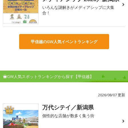
いろんな謎解きがメディアシップに大集
合！
甲信越のGW人気イベントランキング
GW人気スポットランキングから探す【甲信越】
2026/08/07 更新
万代シテイ／新潟県
1
個性的な店舗が数多く集う街