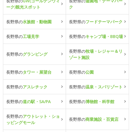
長野県の
GW(ゴールデンウィ
長野県の
遊園地・テーマパー
ーク)観光スポット
ク
長野県の
水族館・動物園
長野県の
フードテーマパーク
長野県の
工場見学
長野県の
キャンプ場・BBQ場
長野県の
牧場・レジャー＆リ
長野県の
グランピング
ゾート施設
長野県の
タワー・展望台
長野県の
公園
長野県の
アスレチック
長野県の
温泉・スパリゾート
長野県の
道の駅・SA/PA
長野県の
博物館・科学館
長野県の
アウトレット・ショ
長野県の
商業施設・百貨店
ッピングモール