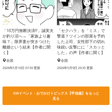
「10万円無断決済!?」誠実夫
「セクハラ」を「ミス」で
が釣り沼へ→「家族より趣
撃退？ツインの部屋を予約
味？」限界妻が突きつけた
した上司、女性部下の切れ
離婚という結末【作者に聞
味鋭い反撃にに「スカッと
く】
した」の声【作者に聞く】
全国
全国
2026年5月10日 07:30 更新
2026年5月9日 20:35 更新
GWイベント・おでかけトピックス【甲信越】をもっと
見る