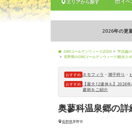
イベ
エリアから探す
2026年の
GW(ゴールデンウィーク)2026
甲信越の
長野県のGW(ゴールデンウィーク)観光ス
ネモフィラ
・
潮干狩り
・
おすすめ
【最大12連休も】202
おすすめ
避術をご紹介
奥蓼科温泉郷の詳
長野県
茅野市