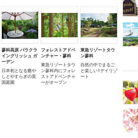
蓼科高原 バラクラ
フォレストアドベ
東急リゾートタウ
イングリッシュ ガ
ンチャー・蓼科
ン蓼科
ーデン
東急リゾートタウ
自然の中でまるご
日本初となる癒や
ン蓼科内にフォレ
と楽しい1デイリゾ
しとやすらぎの英
ストアドベンチャ
ート
国庭園
ーがオープン