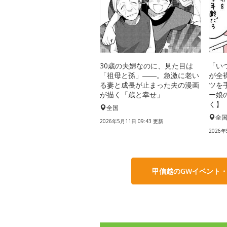
30歳の夫婦なのに、見た目は
「い
「祖母と孫」――。急激に老い
が全
る妻と成長が止まった夫の漫画
ツを
が描く「歳と幸せ」
ー娘
く】
全国
全
2026年5月11日 09:43 更新
2026年
甲信越のGWイベント