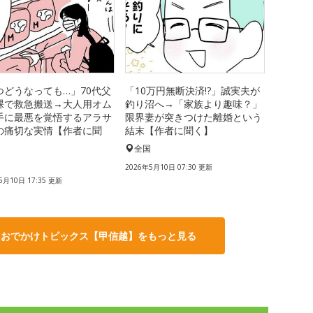
つどうなっても…」70代父
「10万円無断決済!?」誠実夫が
裸で救急搬送→大人用オム
釣り沼へ→「家族より趣味？」
手に最悪を覚悟するアラサ
限界妻が突きつけた離婚という
の痛切な実情【作者に聞
結末【作者に聞く】
全国
国
2026年5月10日 07:30 更新
5月10日 17:35 更新
・おでかけトピックス【甲信越】をもっと見る