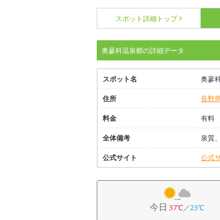
スポット詳細
トップ
奥蓼科温泉郷の詳細データ
スポット名
奥蓼
住所
長野
料金
有料
全体備考
泉質
公式サイト
公式
今日
37℃
／
23℃