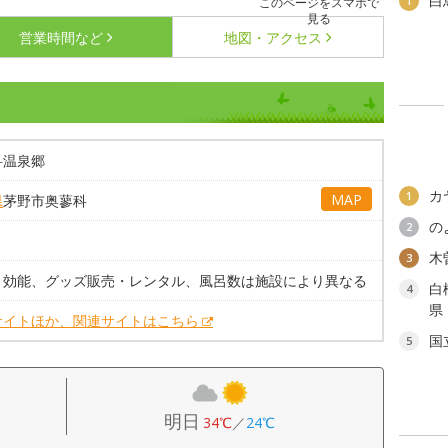
白
1
このページをスマホで
見る
営業時間など
地図・アクセス
科温泉郷
カ
1
MAP
県
茅野市奥蓼科
の
2
木
3
、効能、グッズ販売・レンタル、風呂数は施設により異なる
白
4
県
サイトほか、関連サイトはこちら
国
5
明日
34℃
／
24℃