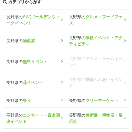
カテゴリから探す
長野県の
GW(ゴールデンウィ
長野県の
グルメ・フードフェ
ーク)イベント
ス
長野県の
体験イベント・アク
長野県の
物産展
ティビティ
長野県の
アニメ・ゲームイベ
長野県の
無料イベント
ント
長野県の
動物ふれあいイベン
長野県の
花イベント
ト
長野県の
祭り
長野県の
フリーマーケット
長野県の
コンサート・音楽関
長野県の
美術展・博物展・展
連イベント
示会