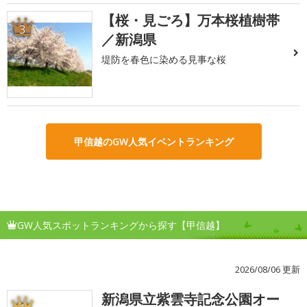
【桜・見ごろ】万本桜植樹帯
3
／新潟県
堤防を春色に染める見事な桜
甲信越のGW人気イベントランキング
GW人気スポットランキングから探す【甲信越】
2026/08/06 更新
新潟県立紫雲寺記念公園オー