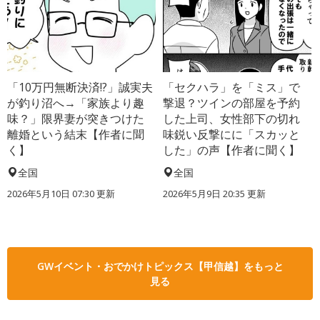
「10万円無断決済!?」誠実夫
「セクハラ」を「ミス」で
が釣り沼へ→「家族より趣
撃退？ツインの部屋を予約
味？」限界妻が突きつけた
した上司、女性部下の切れ
離婚という結末【作者に聞
味鋭い反撃にに「スカッと
く】
した」の声【作者に聞く】
全国
全国
2026年5月10日 07:30 更新
2026年5月9日 20:35 更新
GWイベント・おでかけトピックス【甲信越】をもっと
見る