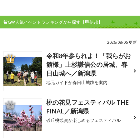
GW人気イベントランキングから探す【甲信越】
2026/08/06 更新
令和8年参られよ！「我らがお
1
館様」上杉謙信公の居城、春
日山城へ／新潟県
地元ガイドが春日山城跡を案内
桃の花見フェスティバル THE
2
FINAL／新潟県
砂丘桃観賞が楽しめるフェスティバル