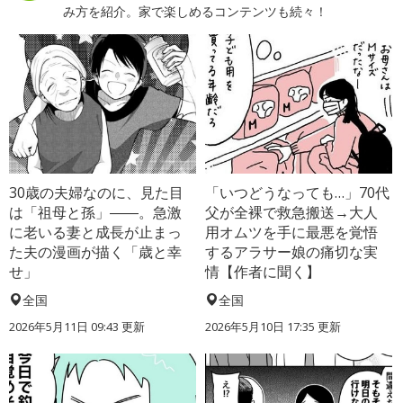
み方を紹介。家で楽しめるコンテンツも続々！
30歳の夫婦なのに、見た目
「いつどうなっても…」70代
は「祖母と孫」――。急激
父が全裸で救急搬送→大人
に老いる妻と成長が止まっ
用オムツを手に最悪を覚悟
た夫の漫画が描く「歳と幸
するアラサー娘の痛切な実
せ」
情【作者に聞く】
全国
全国
2026年5月11日 09:43 更新
2026年5月10日 17:35 更新