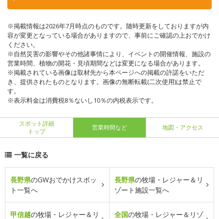
※掲載情報は2026年7月時点のものです。随時更新をしておりますが内
容が変更となっている場合がありますので、事前にご確認の上おでかけ
ください。
※自然災害の影響やその他諸事情により、イベントの開催情報、施設の
営業時間、植物の開花・見頃期間などは変更になる場合があります。
※掲載されている画像は取材先から本ページへの掲載の許諾をいただ
き、提供されたものとなります。画像の無断転載(二次使用)は禁止で
す。
※表示料金は消費税8％ないし10％の内税表示です。
スポット詳細
営業時間など
地図・アクセス
トップ
一覧に戻る
長野県
のGWおでかけスポッ
長野県
の牧場・レジャー＆リ
ト一覧へ
ゾート施設一覧へ
甲信越
の牧場・レジャー＆リ
全国
の牧場・レジャー＆リゾ