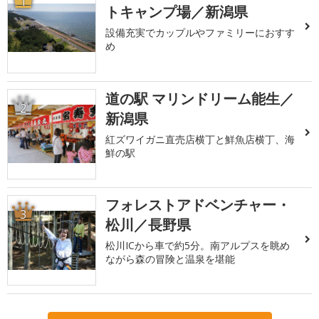
1
トキャンプ場／新潟県
設備充実でカップルやファミリーにおすす
め
道の駅 マリンドリーム能生／
2
新潟県
紅ズワイガニ直売店横丁と鮮魚店横丁、海
鮮の駅
フォレストアドベンチャー・
3
松川／長野県
松川ICから車で約5分。南アルプスを眺め
ながら森の冒険と温泉を堪能