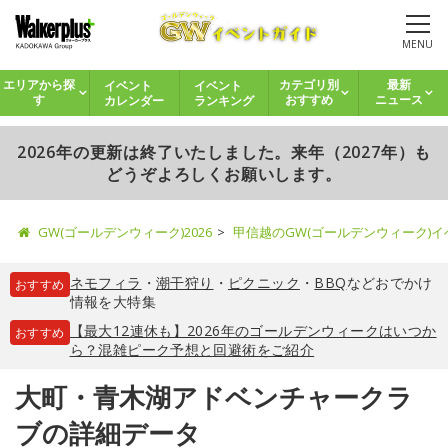
MENU
イベント
イベント
エリアから探
カテゴリ別
最新
カレンダー
ランキング
す
おすすめ
ニュース
2026年の更新は終了いたしました。来年（2027年）も
どうぞよろしくお願いします。
GW(ゴールデンウィーク)2026
甲信越のGW(ゴールデンウィーク)
ネモフィラ
・
潮干狩り
・
ピクニック
・
BBQ
などおでかけ
おすすめ
情報を大特集
【最大12連休も】2026年のゴールデンウィークはいつか
おすすめ
ら？混雑ピーク予想と回避術をご紹介
大町・青木湖アドベンチャークラ
ブの詳細データ