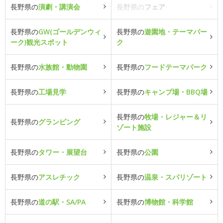
長野県の
演劇・講演会
長野県の
フェア
長野県の
GW(ゴールデンウィ
長野県の
遊園地・テーマパー
ーク)観光スポット
ク
長野県の
水族館・動物園
長野県の
フードテーマパーク
長野県の
工場見学
長野県の
キャンプ場・BBQ場
長野県の
牧場・レジャー＆リ
長野県の
グランピング
ゾート施設
長野県の
タワー・展望台
長野県の
公園
長野県の
アスレチック
長野県の
温泉・スパリゾート
長野県の
道の駅・SA/PA
長野県の
博物館・科学館