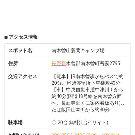
アクセス情報
スポット名
南木曽山麓蘭キャンプ場
住所
長野県
木曽郡南木曽町吾妻2795
交通アクセス
【電車】JR南木曽駅からバスで約
20分、尾越停留所下車徒歩40分
【車】中央自動車道中津川ICから
約40分(国道19号線を南木曽方面
へ、長延寺近くに案内看板あり)ま
たは飯田山本ICから約40分
駐車場
〇 20台 無料(1台/1サイト)