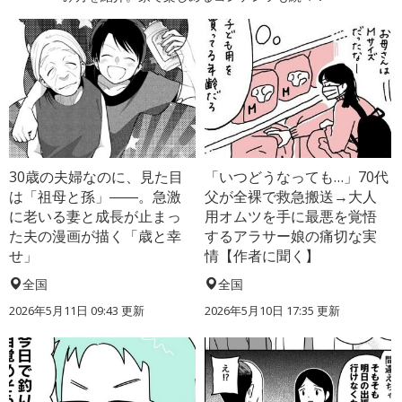
30歳の夫婦なのに、見た目
「いつどうなっても…」70代
は「祖母と孫」――。急激
父が全裸で救急搬送→大人
に老いる妻と成長が止まっ
用オムツを手に最悪を覚悟
た夫の漫画が描く「歳と幸
するアラサー娘の痛切な実
せ」
情【作者に聞く】
全国
全国
2026年5月11日 09:43 更新
2026年5月10日 17:35 更新