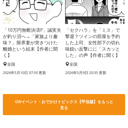
「10万円無断決済!?」誠実夫
「セクハラ」を「ミス」で
が釣り沼へ→「家族より趣
撃退？ツインの部屋を予約
味？」限界妻が突きつけた
した上司、女性部下の切れ
離婚という結末【作者に聞
味鋭い反撃にに「スカッと
く】
した」の声【作者に聞く】
全国
全国
2026年5月10日 07:30 更新
2026年5月9日 20:35 更新
GWイベント・おでかけトピックス【甲信越】をもっと
見る