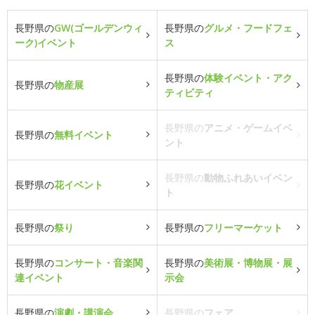
長野県の
GW(ゴールデンウィ
長野県の
グルメ・フードフェ
ーク)イベント
ス
長野県の
体験イベント・アク
長野県の
物産展
ティビティ
長野県の
アニメ・ゲームイベ
長野県の
無料イベント
ント
長野県の
動物ふれあいイベン
長野県の
花イベント
ト
長野県の
祭り
長野県の
フリーマーケット
長野県の
コンサート・音楽関
長野県の
美術展・博物展・展
連イベント
示会
長野県の
演劇・講演会
長野県の
フェア