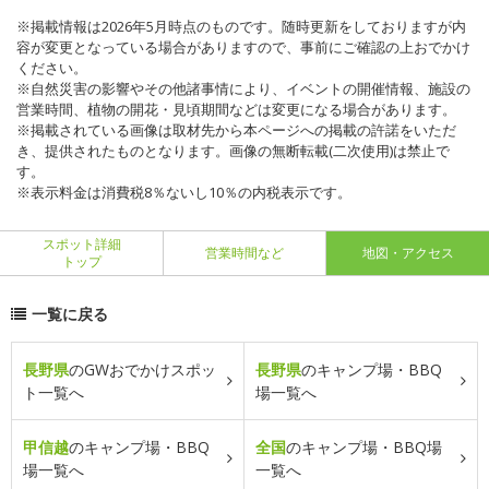
※掲載情報は2026年5月時点のものです。随時更新をしておりますが内
容が変更となっている場合がありますので、事前にご確認の上おでかけ
ください。
※自然災害の影響やその他諸事情により、イベントの開催情報、施設の
営業時間、植物の開花・見頃期間などは変更になる場合があります。
※掲載されている画像は取材先から本ページへの掲載の許諾をいただ
き、提供されたものとなります。画像の無断転載(二次使用)は禁止で
す。
※表示料金は消費税8％ないし10％の内税表示です。
スポット詳細
営業時間など
地図・アクセス
トップ
一覧に戻る
長野県
のGWおでかけスポッ
長野県
のキャンプ場・BBQ
ト一覧へ
場一覧へ
甲信越
のキャンプ場・BBQ
全国
のキャンプ場・BBQ場
場一覧へ
一覧へ