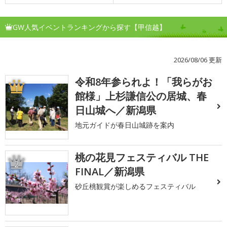
GW人気イベントランキングから探す【甲信越】
2026/08/06 更新
令和8年参られよ！「我らがお
1
館様」上杉謙信公の居城、春
日山城へ／新潟県
地元ガイドが春日山城跡を案内
桃の花見フェスティバル THE
2
FINAL／新潟県
砂丘桃観賞が楽しめるフェスティバル