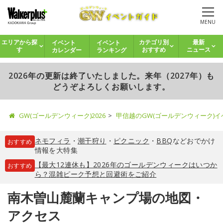
MENU
イベント
イベント
エリアから探
カテゴリ別
最新
カレンダー
ランキング
す
おすすめ
ニュース
2026年の更新は終了いたしました。来年（2027年）も
どうぞよろしくお願いします。
GW(ゴールデンウィーク)2026
甲信越のGW(ゴールデンウィーク)
ネモフィラ
・
潮干狩り
・
ピクニック
・
BBQ
などおでかけ
おすすめ
情報を大特集
【最大12連休も】2026年のゴールデンウィークはいつか
おすすめ
ら？混雑ピーク予想と回避術をご紹介
南木曽山麓蘭キャンプ場の地図・
アクセス