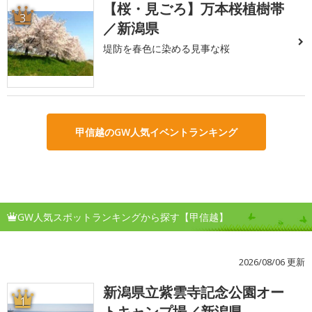
【桜・見ごろ】万本桜植樹帯
3
／新潟県
堤防を春色に染める見事な桜
甲信越のGW人気イベントランキング
GW人気スポットランキングから探す【甲信越】
2026/08/06 更新
新潟県立紫雲寺記念公園オー
1
トキャンプ場／新潟県