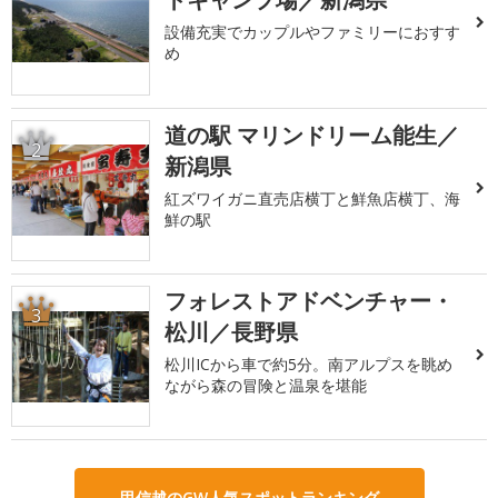
設備充実でカップルやファミリーにおすす
め
道の駅 マリンドリーム能生／
2
新潟県
紅ズワイガニ直売店横丁と鮮魚店横丁、海
鮮の駅
フォレストアドベンチャー・
3
松川／長野県
松川ICから車で約5分。南アルプスを眺め
ながら森の冒険と温泉を堪能
甲信越のGW人気スポットランキング