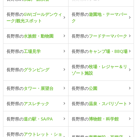
長野県の
GW(ゴールデンウィ
長野県の
遊園地・テーマパー
ーク)観光スポット
ク
長野県の
水族館・動物園
長野県の
フードテーマパーク
長野県の
工場見学
長野県の
キャンプ場・BBQ場
長野県の
牧場・レジャー＆リ
長野県の
グランピング
ゾート施設
長野県の
タワー・展望台
長野県の
公園
長野県の
アスレチック
長野県の
温泉・スパリゾート
長野県の
道の駅・SA/PA
長野県の
博物館・科学館
長野県の
アウトレット・ショ