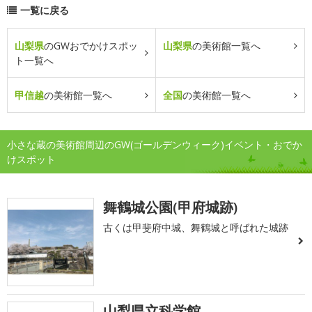
一覧に戻る
山梨県
のGWおでかけスポッ
山梨県
の美術館一覧へ
ト一覧へ
甲信越
の美術館一覧へ
全国
の美術館一覧へ
小さな蔵の美術館周辺のGW(ゴールデンウィーク)イベント・おでか
けスポット
舞鶴城公園(甲府城跡)
古くは甲斐府中城、舞鶴城と呼ばれた城跡
山梨県立科学館