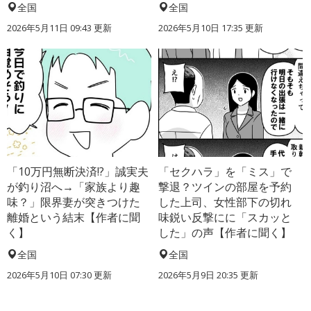
全国
全国
2026年5月11日 09:43 更新
2026年5月10日 17:35 更新
「10万円無断決済!?」誠実夫
「セクハラ」を「ミス」で
が釣り沼へ→「家族より趣
撃退？ツインの部屋を予約
味？」限界妻が突きつけた
した上司、女性部下の切れ
離婚という結末【作者に聞
味鋭い反撃にに「スカッと
く】
した」の声【作者に聞く】
全国
全国
2026年5月10日 07:30 更新
2026年5月9日 20:35 更新