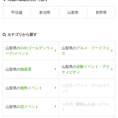
甲信越
新潟県
山梨県
長野県
カテゴリから探す
山梨県の
GW(ゴールデンウィ
山梨県の
グルメ・フードフェ
ーク)イベント
ス
山梨県の
体験イベント・アク
山梨県の
物産展
ティビティ
山梨県の
アニメ・ゲームイベ
山梨県の
無料イベント
ント
山梨県の
動物ふれあいイベン
山梨県の
花イベント
ト