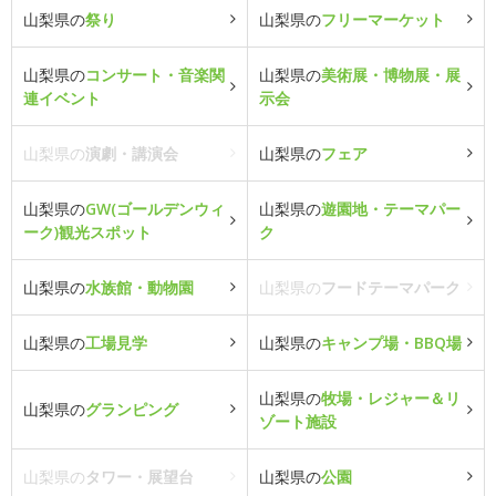
山梨県の
祭り
山梨県の
フリーマーケット
山梨県の
コンサート・音楽関
山梨県の
美術展・博物展・展
連イベント
示会
山梨県の
演劇・講演会
山梨県の
フェア
山梨県の
GW(ゴールデンウィ
山梨県の
遊園地・テーマパー
ーク)観光スポット
ク
山梨県の
水族館・動物園
山梨県の
フードテーマパーク
山梨県の
工場見学
山梨県の
キャンプ場・BBQ場
山梨県の
牧場・レジャー＆リ
山梨県の
グランピング
ゾート施設
山梨県の
タワー・展望台
山梨県の
公園