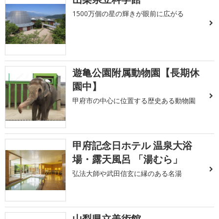
1500万個の星の輝きが眼前に広がる
遊亀公園附属動物園【長期休
園中】
甲府市の中心に位置する歴史ある動物園
甲府記念日ホテル 温泉大浴
場・露天風呂 「湯むら」
弘法大師や武田信玄に縁のある名湯
山梨県立美術館