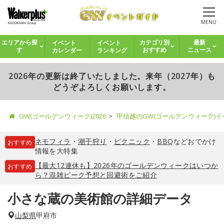
MENU
イベント
イベント
エリアから探
カテゴリ別
最新
カレンダー
ランキング
す
おすすめ
ニュース
2026年の更新は終了いたしました。来年（2027年）も
どうぞよろしくお願いします。
GW(ゴールデンウィーク)2026
甲信越のGW(ゴールデンウィーク)
ネモフィラ
・
潮干狩り
・
ピクニック
・
BBQ
などおでかけ
おすすめ
情報を大特集
【最大12連休も】2026年のゴールデンウィークはいつか
おすすめ
ら？混雑ピーク予想と回避術をご紹介
小さな蔵の美術館の詳細データ
山梨県
甲府市