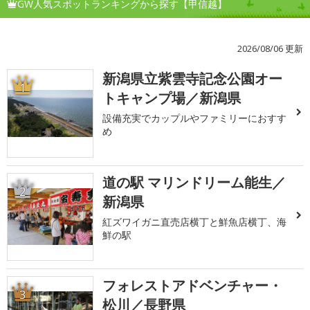
GW人気スポットランキングから探す【甲信越】
2026/08/06 更新
新潟県立紫雲寺記念公園オー
1
トキャンプ場／新潟県
設備充実でカップルやファミリーにおすす
め
道の駅 マリンドリーム能生／
2
新潟県
紅ズワイガニ直売店横丁と鮮魚店横丁、海
鮮の駅
フォレストアドベンチャー・
3
松川／長野県