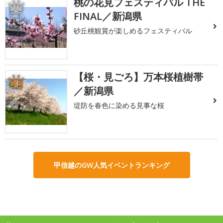
桃の花見フェスティバル THE
2
FINAL／新潟県
砂丘桃観賞が楽しめるフェスティバル
【桜・見ごろ】万本桜植樹帯
3
／新潟県
堤防を春色に染める見事な桜
甲信越のGW人気イベントランキング