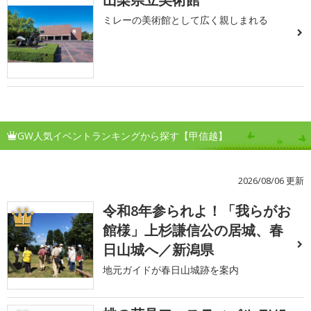
ミレーの美術館として広く親しまれる
GW人気イベントランキングから探す【甲信越】
2026/08/06 更新
令和8年参られよ！「我らがお
1
館様」上杉謙信公の居城、春
日山城へ／新潟県
地元ガイドが春日山城跡を案内