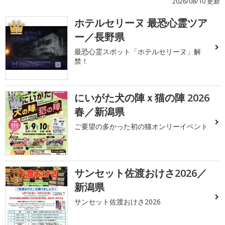
2026/08/10 更新
ホテルセリーヌ 最恐心霊ツア
1
ー／長野県
最恐心霊スポット「ホテルセリーヌ」解
禁！
にいがた犬の陣ｘ猫の陣 2026
2
春／新潟県
ご要望の多かった初の猫オンリーイベント
サンセット佐渡おけさ2026／
3
新潟県
サンセット佐渡おけさ2026