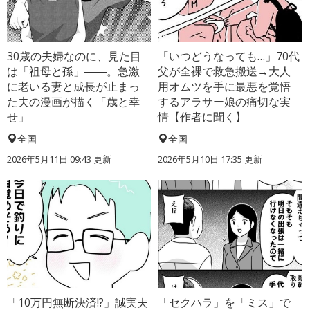
30歳の夫婦なのに、見た目
「いつどうなっても…」70代
は「祖母と孫」――。急激
父が全裸で救急搬送→大人
に老いる妻と成長が止まっ
用オムツを手に最悪を覚悟
た夫の漫画が描く「歳と幸
するアラサー娘の痛切な実
せ」
情【作者に聞く】
全国
全国
2026年5月11日 09:43 更新
2026年5月10日 17:35 更新
「10万円無断決済!?」誠実夫
「セクハラ」を「ミス」で