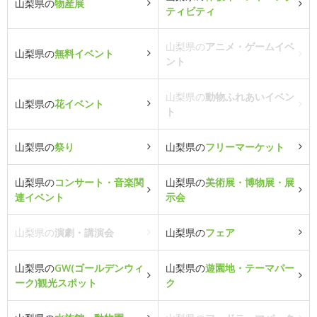
山梨県の
物産展
ティビティ
山梨県の
アニメ・ゲームイベ
山梨県の
無料イベント
ント
山梨県の
動物ふれあいイベン
山梨県の
花イベント
ト
山梨県の
祭り
山梨県の
フリーマーケット
山梨県の
コンサート・音楽関
山梨県の
美術展・博物展・展
連イベント
示会
山梨県の
演劇・講演会
山梨県の
フェア
山梨県の
GW(ゴールデンウィ
山梨県の
遊園地・テーマパー
ーク)観光スポット
ク