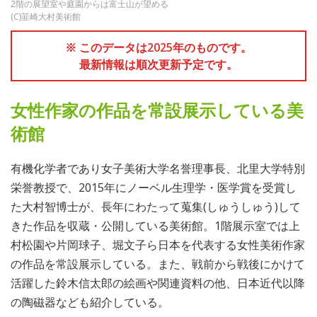
2階の展望室や庭園からは富士山が望める
(C)韮崎大村美術館
※ このデータは2025年のものです。
最新情報は順次更新予定です。
女性作家の作品を常設展示している美
術館
有機化学者であり女子美術大学名誉理事長、北里大学特別
栄誉教授で、2015年にノーベル生理学・医学賞を受賞し
た大村智博士が、長年にわたって蒐集(しゅうしゅう)して
きた作品を収蔵・公開している美術館。1階展示室では上
村松園や片岡球子、堀文子ら日本を代表する女性美術作家
の作品を常設展示している。また、戦前から戦後にかけて
活躍した鈴木信太郎の絵画や関連資料の他、日本近代以降
の陶磁器なども紹介している。