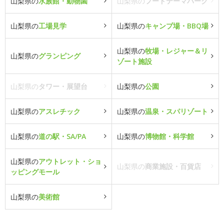
山梨県の
水族館・動物園
山梨県の
フードテーマパーク
山梨県の
工場見学
山梨県の
キャンプ場・BBQ場
山梨県の
牧場・レジャー＆リ
山梨県の
グランピング
ゾート施設
山梨県の
タワー・展望台
山梨県の
公園
山梨県の
アスレチック
山梨県の
温泉・スパリゾート
山梨県の
道の駅・SA/PA
山梨県の
博物館・科学館
山梨県の
アウトレット・ショ
山梨県の
商業施設・百貨店
ッピングモール
山梨県の
美術館