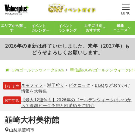
MENU
イベント
イベント
エリアから探
カテゴリ別
最新
カレンダー
ランキング
す
おすすめ
ニュース
2026年の更新は終了いたしました。来年（2027年）も
どうぞよろしくお願いします。
GW(ゴールデンウィーク)2026
甲信越のGW(ゴールデンウィーク)
ネモフィラ
・
潮干狩り
・
ピクニック
・
BBQ
などおでかけ
おすすめ
情報を大特集
【最大12連休も】2026年のゴールデンウィークはいつか
おすすめ
ら？混雑ピーク予想と回避術をご紹介
韮崎大村美術館
山梨県
韮崎市