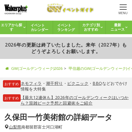
MENU
イベント
イベント
エリアから探
カテゴリ別
最新
カレンダー
ランキング
す
おすすめ
ニュース
2026年の更新は終了いたしました。来年（2027年）も
どうぞよろしくお願いします。
GW(ゴールデンウィーク)2026
甲信越のGW(ゴールデンウィーク)
ネモフィラ
・
潮干狩り
・
ピクニック
・
BBQ
などおでかけ
おすすめ
情報を大特集
【最大12連休も】2026年のゴールデンウィークはいつか
おすすめ
ら？混雑ピーク予想と回避術をご紹介
久保田一竹美術館の詳細データ
山梨県
南都留郡富士河口湖町