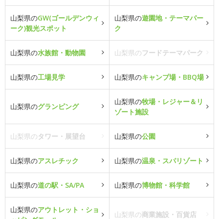
山梨県の
GW(ゴールデンウィ
山梨県の
遊園地・テーマパー
ーク)観光スポット
ク
山梨県の
水族館・動物園
山梨県の
フードテーマパーク
山梨県の
工場見学
山梨県の
キャンプ場・BBQ場
山梨県の
牧場・レジャー＆リ
山梨県の
グランピング
ゾート施設
山梨県の
タワー・展望台
山梨県の
公園
山梨県の
アスレチック
山梨県の
温泉・スパリゾート
山梨県の
道の駅・SA/PA
山梨県の
博物館・科学館
山梨県の
アウトレット・ショ
山梨県の
商業施設・百貨店