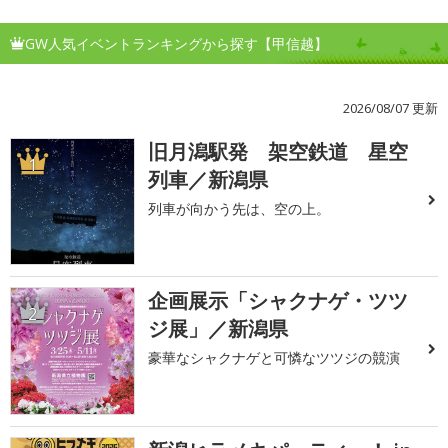
GW人気イベントランキングから探す【甲信越】
2026/08/07 更新
旧月潟駅発 架空鉄道 星空
1
列車／新潟県
列車が向かう先は、空の上。
企画展示「シャクナゲ・ツツ
2
ジ展」／新潟県
豪華なシャクナゲと可憐なツツジの競演