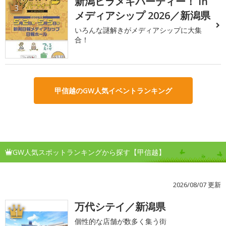
新潟ヒラメキパーティー！ in
3
メディアシップ 2026／新潟県
いろんな謎解きがメディアシップに大集
合！
甲信越のGW人気イベントランキング
GW人気スポットランキングから探す【甲信越】
2026/08/07 更新
万代シテイ／新潟県
1
個性的な店舗が数多く集う街