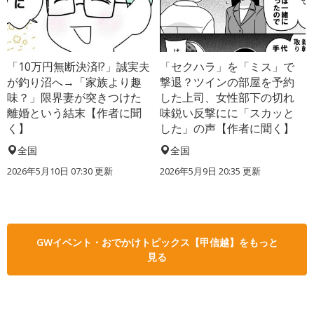
「10万円無断決済!?」誠実夫
「セクハラ」を「ミス」で
が釣り沼へ→「家族より趣
撃退？ツインの部屋を予約
味？」限界妻が突きつけた
した上司、女性部下の切れ
離婚という結末【作者に聞
味鋭い反撃にに「スカッと
く】
した」の声【作者に聞く】
全国
全国
2026年5月10日 07:30 更新
2026年5月9日 20:35 更新
GWイベント・おでかけトピックス【甲信越】をもっと
見る