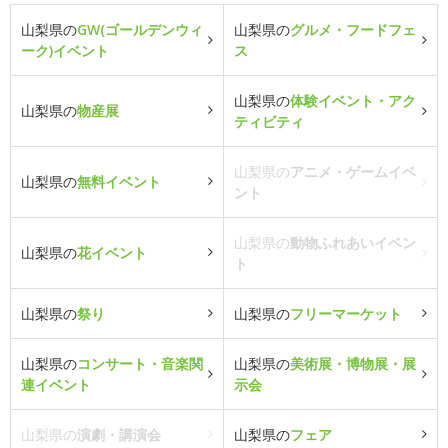
山梨県の
GW(ゴールデンウィ
山梨県の
グルメ・フードフェ
ーク)イベント
ス
山梨県の
体験イベント・アク
山梨県の
物産展
ティビティ
山梨県の
アニメ・ゲームイベ
山梨県の
無料イベント
ント
山梨県の
動物ふれあいイベン
山梨県の
花イベント
ト
山梨県の
祭り
山梨県の
フリーマーケット
山梨県の
コンサート・音楽関
山梨県の
美術展・博物展・展
連イベント
示会
山梨県の
演劇・講演会
山梨県の
フェア