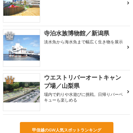
寺泊水族博物館／新潟県
2
淡水魚から海水魚まで幅広く生き物を展示
ウエストリバーオートキャン
3
プ場／山梨県
場内で釣りや水遊びに挑戦。日帰りバーベ
キューも楽しめる
甲信越のGW人気スポットランキング