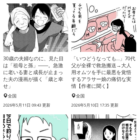
30歳の夫婦なのに、見た目
「いつどうなっても…」70代
は「祖母と孫」――。急激
父が全裸で救急搬送→大人
に老いる妻と成長が止まっ
用オムツを手に最悪を覚悟
た夫の漫画が描く「歳と幸
するアラサー娘の痛切な実
せ」
情【作者に聞く】
全国
全国
2026年5月11日 09:43 更新
2026年5月10日 17:35 更新