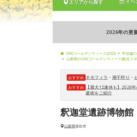
イベ
エリアから探す
2026年の
GW(ゴールデンウィーク)2026
甲信越の
山梨県のGW(ゴールデンウィーク)観光ス
ネモフィラ
・
潮干狩り
・
おすすめ
【最大12連休も】202
おすすめ
避術をご紹介
釈迦堂遺跡博物館
山梨県
笛吹市