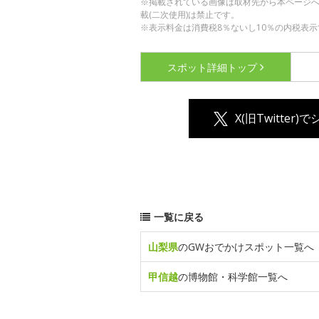
※掲載されている画像は取材先から本ページ
載(二次使用)は禁止です。
※表示料金は消費税8％ないし10％の内税表示
スポット詳細
トップ
X(旧Twitter)
一覧に戻る
山梨県
のGWおでかけスポット一覧へ
甲信越
の博物館・科学館一覧へ