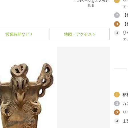
リ
1
このページをスマホで
見る
テ
【
2
【
3
リ
4
営業時間など
地図・アクセス
ェ
桔
1
万
2
リ
3
山
4