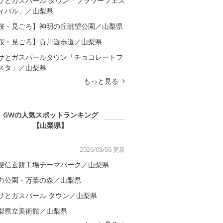
サとガスパール タウン「フラワーフェス
ィバル」／山梨県
桜・見ごろ】神明の丘眺望公園／山梨県
桜・見ごろ】貢川遊歩道／山梨県
サとガスパールタウン「チョコレートフ
スタ」／山梨県
もっと見る
GWの人気スポットランキング
【山梨県】
2026/08/06 更新
梗信玄餅工場テーマパーク／山梨県
力公園・万葉の森／山梨県
サとガスパール タウン／山梨県
梨県立美術館／山梨県