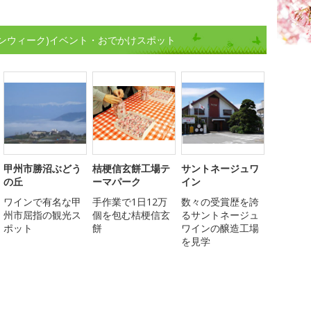
ンウィーク)イベント・おでかけスポット
甲州市勝沼ぶどう
桔梗信玄餅工場テ
サントネージュワ
の丘
ーマパーク
イン
ワインで有名な甲
手作業で1日12万
数々の受賞歴を誇
州市屈指の観光ス
個を包む桔梗信玄
るサントネージュ
ポット
餅
ワインの醸造工場
を見学