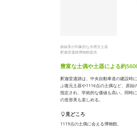
曲線美が印象的な水煙文土器
釈迦堂遺跡博物館提供
豊富な土偶や土器による約560
釈迦堂遺跡は、中央自動車道の建設時に
ぶ復元土器や1116点の土偶など、原始
指定され、学術的な価値も高い。同時
の造形美も楽しめる。
見どころ
1119点の土偶に会える博物館。