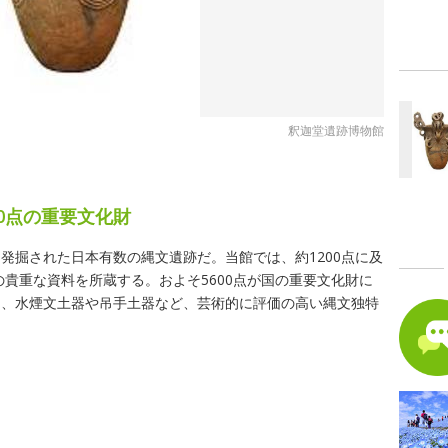
釈迦堂遺跡博物館
0点の重要文化財
発掘された日本有数の縄文遺跡だ。当館では、約1200点に及
の貴重な資料を所蔵する。およそ5600点が国の重要文化財に
に、水煙文土器や吊手土器など、芸術的に評価の高い縄文独特