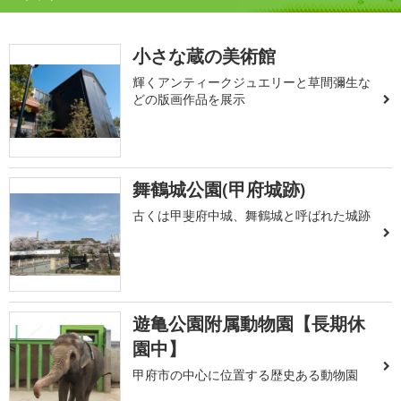
小さな蔵の美術館
輝くアンティークジュエリーと草間彌生な
どの版画作品を展示
舞鶴城公園(甲府城跡)
古くは甲斐府中城、舞鶴城と呼ばれた城跡
遊亀公園附属動物園【長期休
園中】
甲府市の中心に位置する歴史ある動物園