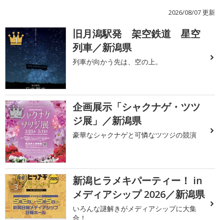
2026/08/07 更新
旧月潟駅発 架空鉄道 星空
1
列車／新潟県
列車が向かう先は、空の上。
企画展示「シャクナゲ・ツツ
2
ジ展」／新潟県
豪華なシャクナゲと可憐なツツジの競演
新潟ヒラメキパーティー！ in
3
メディアシップ 2026／新潟県
いろんな謎解きがメディアシップに大集
合！