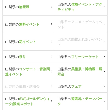
山梨県の
体験イベント・アク
山梨県の
物産展
ティビティ
山梨県の
アニメ・ゲームイベ
山梨県の
無料イベント
ント
山梨県の
動物ふれあいイベン
山梨県の
花イベント
ト
山梨県の
祭り
山梨県の
フリーマーケット
山梨県の
コンサート・音楽関
山梨県の
美術展・博物展・展
連イベント
示会
山梨県の
演劇・講演会
山梨県の
フェア
山梨県の
GW(ゴールデンウィ
山梨県の
遊園地・テーマパー
ーク)観光スポット
ク