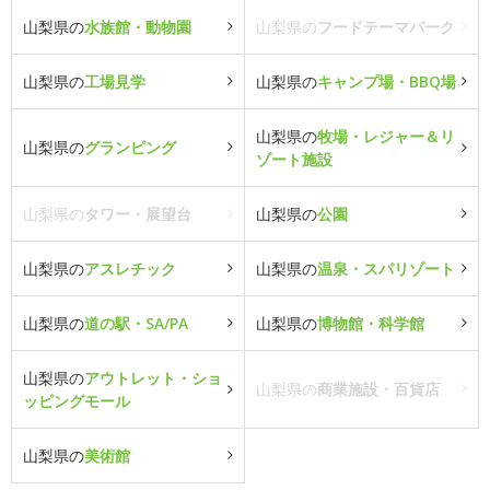
山梨県の
水族館・動物園
山梨県の
フードテーマパーク
山梨県の
工場見学
山梨県の
キャンプ場・BBQ場
山梨県の
牧場・レジャー＆リ
山梨県の
グランピング
ゾート施設
山梨県の
タワー・展望台
山梨県の
公園
山梨県の
アスレチック
山梨県の
温泉・スパリゾート
山梨県の
道の駅・SA/PA
山梨県の
博物館・科学館
山梨県の
アウトレット・ショ
山梨県の
商業施設・百貨店
ッピングモール
山梨県の
美術館