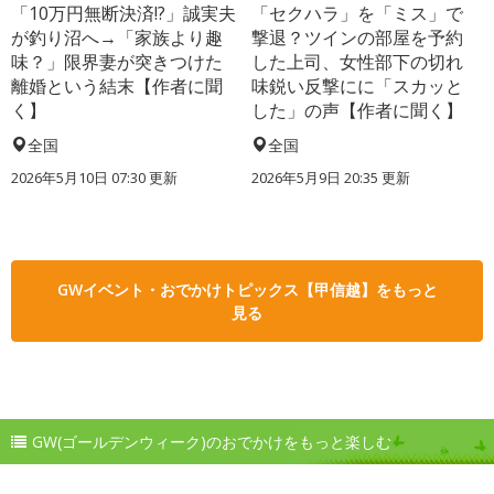
「10万円無断決済!?」誠実夫
「セクハラ」を「ミス」で
が釣り沼へ→「家族より趣
撃退？ツインの部屋を予約
味？」限界妻が突きつけた
した上司、女性部下の切れ
離婚という結末【作者に聞
味鋭い反撃にに「スカッと
く】
した」の声【作者に聞く】
全国
全国
2026年5月10日 07:30 更新
2026年5月9日 20:35 更新
GWイベント・おでかけトピックス【甲信越】をもっと
見る
GW(ゴールデンウィーク)のおでかけをもっと楽しむ