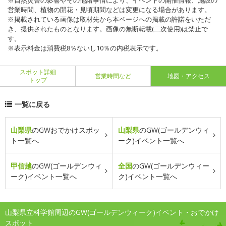
※自然災害の影響やその他諸事情により、イベントの開催情報、施設の
営業時間、植物の開花・見頃期間などは変更になる場合があります。
※掲載されている画像は取材先から本ページへの掲載の許諾をいただ
き、提供されたものとなります。画像の無断転載(二次使用)は禁止で
す。
※表示料金は消費税8％ないし10％の内税表示です。
スポット詳細
営業時間など
地図・アクセス
トップ
一覧に戻る
山梨県
のGWおでかけスポッ
山梨県
のGW(ゴールデンウィ
ト一覧へ
ーク)イベント一覧へ
甲信越
のGW(ゴールデンウィ
全国
のGW(ゴールデンウィー
ーク)イベント一覧へ
ク)イベント一覧へ
山梨県立科学館周辺のGW(ゴールデンウィーク)イベント・おでかけ
スポット