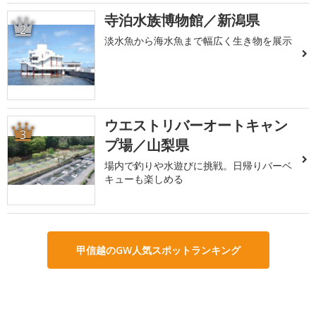
寺泊水族博物館／新潟県
2
淡水魚から海水魚まで幅広く生き物を展示
ウエストリバーオートキャン
3
プ場／山梨県
場内で釣りや水遊びに挑戦。日帰りバーベ
キューも楽しめる
甲信越のGW人気スポットランキング