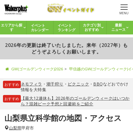
MENU
イベント
イベント
エリアから探
カテゴリ別
最新
カレンダー
ランキング
す
おすすめ
ニュース
2026年の更新は終了いたしました。来年（2027年）も
どうぞよろしくお願いします。
GW(ゴールデンウィーク)2026
甲信越のGW(ゴールデンウィーク)
ネモフィラ
・
潮干狩り
・
ピクニック
・
BBQ
などおでかけ
おすすめ
情報を大特集
【最大12連休も】2026年のゴールデンウィークはいつか
おすすめ
ら？混雑ピーク予想と回避術をご紹介
山梨県立科学館の地図・アクセス
山梨県
甲府市