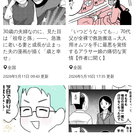
30歳の夫婦なのに、見た目
「いつどうなっても…」70代
は「祖母と孫」――。急激
父が全裸で救急搬送→大人
に老いる妻と成長が止まっ
用オムツを手に最悪を覚悟
た夫の漫画が描く「歳と幸
するアラサー娘の痛切な実
せ」
情【作者に聞く】
全国
全国
2026年5月11日 09:43 更新
2026年5月10日 17:35 更新