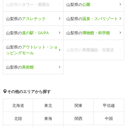
山梨県の
タワー・展望台
山梨県の
公園
山梨県の
アスレチック
山梨県の
温泉・スパリゾート
山梨県の
道の駅・SA/PA
山梨県の
博物館・科学館
山梨県の
アウトレット・ショ
山梨県の
商業施設・百貨店
ッピングモール
山梨県の
美術館
その他のエリアから探す
北海道
東北
関東
甲信越
北陸
東海
関西
中国