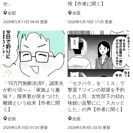
せ」
情【作者に聞く】
全国
全国
2026年5月11日 09:43 更新
2026年5月10日 17:35 更新
「10万円無断決済!?」誠実夫
「セクハラ」を「ミス」で
が釣り沼へ→「家族より趣
撃退？ツインの部屋を予約
味？」限界妻が突きつけた
した上司、女性部下の切れ
離婚という結末【作者に聞
味鋭い反撃にに「スカッと
く】
した」の声【作者に聞く】
全国
全国
2026年5月10日 07:30 更新
2026年5月9日 20:35 更新