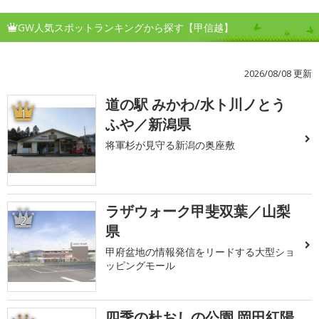
GW人気スポットランキングから探す【甲信越】
2026/08/08 更新
道の駅 みかわ/水ト川ノとう
1
ふや／新潟県
将軍杉が見守る新潟の奥座敷
ラザウォーク甲斐双葉／山梨
2
県
甲府盆地の情報発信をリードする大型ショ
ッピングモール
四季の杜おしの公園 岡田紅陽