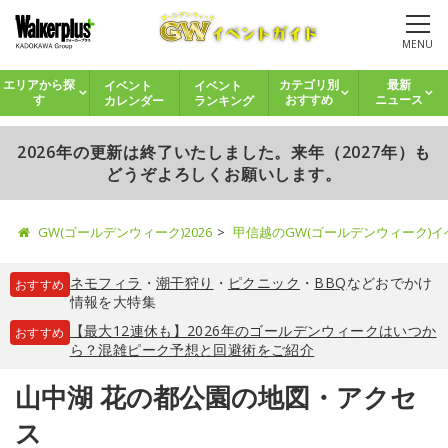
MENU
イベント
イベント
エリアから探
カテゴリ別
最新
カレンダー
ランキング
す
おすすめ
ニュース
2026年の更新は終了いたしました。来年（2027年）も
どうぞよろしくお願いします。
GW(ゴールデンウィーク)2026
甲信越のGW(ゴールデンウィーク)
ネモフィラ
・
潮干狩り
・
ピクニック
・
BBQ
などおでかけ
おすすめ
情報を大特集
【最大12連休も】2026年のゴールデンウィークはいつか
おすすめ
ら？混雑ピーク予想と回避術をご紹介
山中湖 花の都公園の地図・アクセ
ス