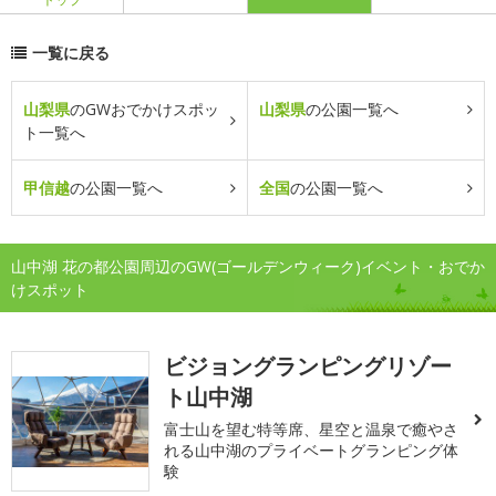
一覧に戻る
山梨県
のGWおでかけスポッ
山梨県
の公園一覧へ
ト一覧へ
甲信越
の公園一覧へ
全国
の公園一覧へ
山中湖 花の都公園周辺のGW(ゴールデンウィーク)イベント・おでか
けスポット
ビジョングランピングリゾー
ト山中湖
富士山を望む特等席、星空と温泉で癒やさ
れる山中湖のプライベートグランピング体
験