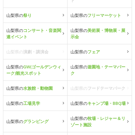
ト
山梨県の
祭り
山梨県の
フリーマーケット
山梨県の
コンサート・音楽関
山梨県の
美術展・博物展・展
連イベント
示会
山梨県の
演劇・講演会
山梨県の
フェア
山梨県の
GW(ゴールデンウィ
山梨県の
遊園地・テーマパー
ーク)観光スポット
ク
山梨県の
水族館・動物園
山梨県の
フードテーマパーク
山梨県の
工場見学
山梨県の
キャンプ場・BBQ場
山梨県の
牧場・レジャー＆リ
山梨県の
グランピング
ゾート施設