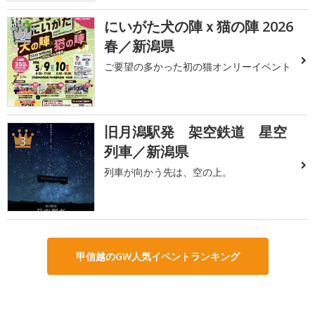
にいがた犬の陣ｘ猫の陣 2026
2
春／新潟県
ご要望の多かった初の猫オンリーイベント
旧月潟駅発 架空鉄道 星空
3
列車／新潟県
列車が向かう先は、空の上。
甲信越のGW人気イベントランキング