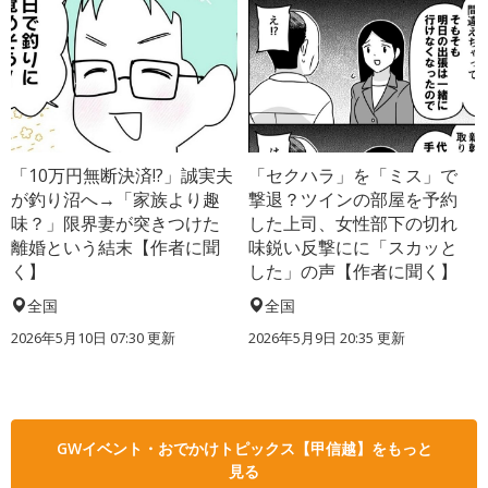
「10万円無断決済!?」誠実夫
「セクハラ」を「ミス」で
が釣り沼へ→「家族より趣
撃退？ツインの部屋を予約
味？」限界妻が突きつけた
した上司、女性部下の切れ
離婚という結末【作者に聞
味鋭い反撃にに「スカッと
く】
した」の声【作者に聞く】
全国
全国
2026年5月10日 07:30 更新
2026年5月9日 20:35 更新
GWイベント・おでかけトピックス【甲信越】をもっと
見る