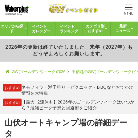
MENU
イベント
イベント
エリアから探
カテゴリ別
最新
カレンダー
ランキング
す
おすすめ
ニュース
2026年の更新は終了いたしました。来年（2027年）も
どうぞよろしくお願いします。
GW(ゴールデンウィーク)2026
甲信越のGW(ゴールデンウィーク)
ネモフィラ
・
潮干狩り
・
ピクニック
・
BBQ
などおでかけ
おすすめ
情報を大特集
【最大12連休も】2026年のゴールデンウィークはいつか
おすすめ
ら？混雑ピーク予想と回避術をご紹介
山伏オートキャンプ場の詳細デー
タ