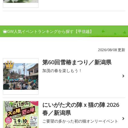
GW人気イベントランキングから探す【甲信越】
2026/08/08 更新
第60回雪椿まつり／新潟県
1
加茂の春を楽しもう！
にいがた犬の陣ｘ猫の陣 2026
2
春／新潟県
ご要望の多かった初の猫オンリーイベント