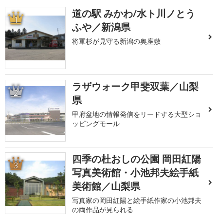
道の駅 みかわ/水ト川ノとう
1
ふや／新潟県
将軍杉が見守る新潟の奥座敷
ラザウォーク甲斐双葉／山梨
2
県
甲府盆地の情報発信をリードする大型ショ
ッピングモール
四季の杜おしの公園 岡田紅陽
3
写真美術館・小池邦夫絵手紙
美術館／山梨県
写真家の岡田紅陽と絵手紙作家の小池邦夫
の両作品が見られる