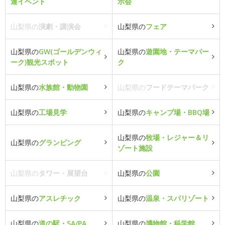
連イベント
示会
山梨県の
演劇・講演会
山梨県の
フェア
山梨県の
GW(ゴールデンウィ
山梨県の
遊園地・テーマパー
ーク)観光スポット
ク
山梨県の
水族館・動物園
山梨県の
フードテーマパーク
山梨県の
工場見学
山梨県の
キャンプ場・BBQ場
山梨県の
牧場・レジャー＆リ
山梨県の
グランピング
ゾート施設
山梨県の
タワー・展望台
山梨県の
公園
山梨県の
アスレチック
山梨県の
温泉・スパリゾート
山梨県の
道の駅・SA/PA
山梨県の
博物館・科学館