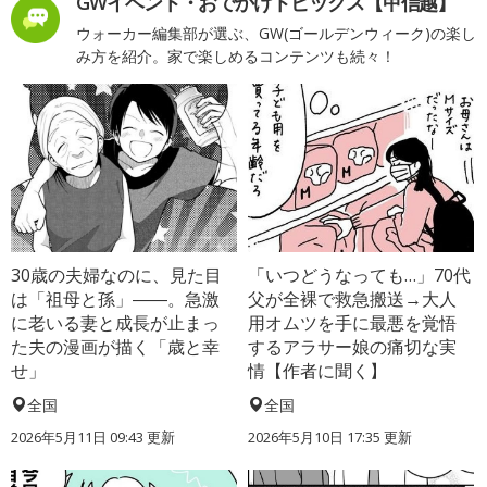
GWイベント・おでかけトピックス【甲信越】
ウォーカー編集部が選ぶ、GW(ゴールデンウィーク)の楽し
み方を紹介。家で楽しめるコンテンツも続々！
30歳の夫婦なのに、見た目
「いつどうなっても…」70代
は「祖母と孫」――。急激
父が全裸で救急搬送→大人
に老いる妻と成長が止まっ
用オムツを手に最悪を覚悟
た夫の漫画が描く「歳と幸
するアラサー娘の痛切な実
せ」
情【作者に聞く】
全国
全国
2026年5月11日 09:43 更新
2026年5月10日 17:35 更新