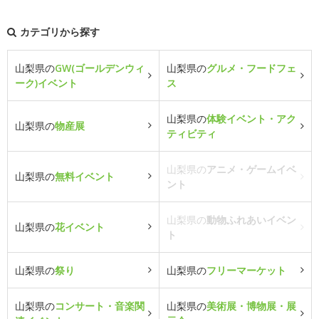
カテゴリから探す
山梨県の
GW(ゴールデンウィ
山梨県の
グルメ・フードフェ
ーク)イベント
ス
山梨県の
体験イベント・アク
山梨県の
物産展
ティビティ
山梨県の
アニメ・ゲームイベ
山梨県の
無料イベント
ント
山梨県の
動物ふれあいイベン
山梨県の
花イベント
ト
山梨県の
祭り
山梨県の
フリーマーケット
山梨県の
コンサート・音楽関
山梨県の
美術展・博物展・展