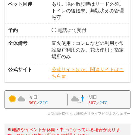
ペット同伴
あり。場内散歩時はリード必須。
トイレの後始末、無駄吠えの管理
厳守
予約
◯ 電話にて受付
全体備考
直火使用：コンロなどの利用か常
設釜戸利用のみ。花火使用：指定
場所のみ
公式サイト
公式サイトほか、関連サイトはこ
ちら
今日
明日
36℃
／
24℃
36℃
／
24℃
天気情報提供元：株式会社ライフビジネスウェザー
※施設やイベントが休園・中止になっている場合がありま