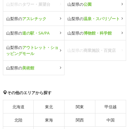
山梨県の
タワー・展望台
山梨県の
公園
山梨県の
アスレチック
山梨県の
温泉・スパリゾート
山梨県の
道の駅・SA/PA
山梨県の
博物館・科学館
山梨県の
アウトレット・ショ
山梨県の
商業施設・百貨店
ッピングモール
山梨県の
美術館
その他のエリアから探す
北海道
東北
関東
甲信越
北陸
東海
関西
中国