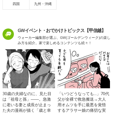
四国
九州・沖縄
GWイベント・おでかけトピックス【甲信越】
ウォーカー編集部が選ぶ、GW(ゴールデンウィーク)の楽し
み方を紹介。家で楽しめるコンテンツも続々！
30歳の夫婦なのに、見た目
「いつどうなっても…」70代
は「祖母と孫」――。急激
父が全裸で救急搬送→大人
に老いる妻と成長が止まっ
用オムツを手に最悪を覚悟
た夫の漫画が描く「歳と幸
するアラサー娘の痛切な実