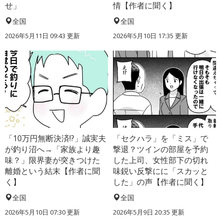
せ」
情【作者に聞く】
全国
全国
2026年5月11日 09:43 更新
2026年5月10日 17:35 更新
「10万円無断決済!?」誠実夫
「セクハラ」を「ミス」で
が釣り沼へ→「家族より趣
撃退？ツインの部屋を予約
味？」限界妻が突きつけた
した上司、女性部下の切れ
離婚という結末【作者に聞
味鋭い反撃にに「スカッと
く】
した」の声【作者に聞く】
全国
全国
2026年5月10日 07:30 更新
2026年5月9日 20:35 更新