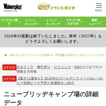
MENU
イベント
イベント
エリアから探
カテゴリ別
最新
カレンダー
ランキング
す
おすすめ
ニュース
2026年の更新は終了いたしました。来年（2027年）も
どうぞよろしくお願いします。
GW(ゴールデンウィーク)2026
甲信越のGW(ゴールデンウィーク)
ネモフィラ
・
潮干狩り
・
ピクニック
・
BBQ
などおでかけ
おすすめ
情報を大特集
【最大12連休も】2026年のゴールデンウィークはいつか
おすすめ
ら？混雑ピーク予想と回避術をご紹介
ニューブリッヂキャンプ場の詳細
データ