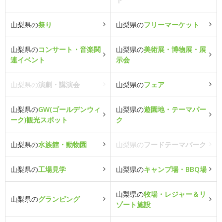
山梨県の
祭り
山梨県の
フリーマーケット
山梨県の
コンサート・音楽関
山梨県の
美術展・博物展・展
連イベント
示会
山梨県の
演劇・講演会
山梨県の
フェア
山梨県の
GW(ゴールデンウィ
山梨県の
遊園地・テーマパー
ーク)観光スポット
ク
山梨県の
水族館・動物園
山梨県の
フードテーマパーク
山梨県の
工場見学
山梨県の
キャンプ場・BBQ場
山梨県の
牧場・レジャー＆リ
山梨県の
グランピング
ゾート施設