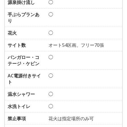
源泉掛け流し
◯
手ぶらプランあ
◯
り
花火
◯
サイト数
オート54区画、フリー70張
バンガロー・コ
◯
テージ・ケビン
AC電源付きサイ
◯
ト
温水シャワー
◯
水洗トイレ
◯
禁止事項
花火は指定場所のみ可