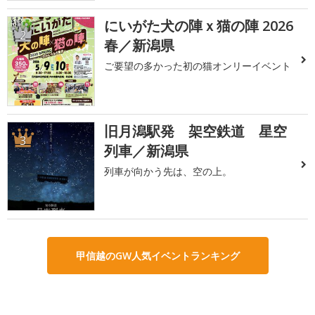
にいがた犬の陣ｘ猫の陣 2026
2
春／新潟県
ご要望の多かった初の猫オンリーイベント
旧月潟駅発 架空鉄道 星空
3
列車／新潟県
列車が向かう先は、空の上。
甲信越のGW人気イベントランキング