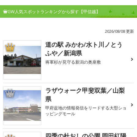
GW人気スポットランキングから探す【甲信越】
2026/08/08 更新
道の駅 みかわ/水ト川ノとう
1
ふや／新潟県
将軍杉が見守る新潟の奥座敷
ラザウォーク甲斐双葉／山梨
2
県
甲府盆地の情報発信をリードする大型ショ
ッピングモール
四季の杜おしの公園 岡田紅陽