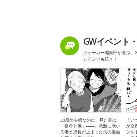
GWイベント
ウォーカー編集部が選ぶ、G
ンテンツも続々！
30歳の夫婦なのに、見た目は
「い
「祖母と孫」――。急激に老い
が全
る妻と成長が止まった夫の漫画
ツを