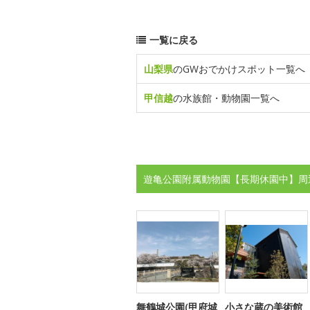
一覧に戻る
山梨県
のGWおでかけスポット一覧へ
甲信越
の水族館・動物園一覧へ
遊亀公園附属動物園【長期休園中】周
舞鶴城公園(甲府城
小さな蔵の美術館