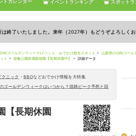
ントカレンダー
イベントランキング
スポットラ
更新は終了いたしました。来年（2027年）もどうぞよろしく
GW(ゴールデンウィーク)イベント・おでかけ観光スポット
山梨県のGW(ゴール
ポット
遊亀公園附属動物園【長期休園中】
詳細データ
ピクニック
・
BBQ
などおでかけ情報を大特集
6年のゴールデンウィークはいつから？混雑ピーク予想と回
園【長期休園