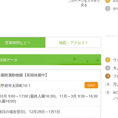
わ
1
このページをスマホで
見る
か
2
営業時間など
地図・アクセス
詳細データ
ウ
1
大
2
公園附属動物園【長期休園中】
フ
3
万
4
MAP
県
甲府市太田町10-1
A
5
0月 9:00～17:00 (最終入園16:30)。11月～3月 9:30～16:30
／
園16:00)
祝日の場合翌日)、12月29日～1月1日