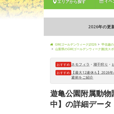
イベ
エリアから探す
2026年の
GW(ゴールデンウィーク)2026
甲信越の
山梨県のGW(ゴールデンウィーク)観光ス
ネモフィラ
・
潮干狩り
・
おすすめ
【最大12連休も】202
おすすめ
避術をご紹介
遊亀公園附属動物
中】の詳細データ