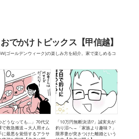
・おでかけトピックス【甲信越】
W(ゴールデンウィーク)の楽しみ方を紹介。家で楽しめるコ
つどうなっても…」70代父
「10万円無断決済!?」誠実夫が
裸で救急搬送→大人用オム
釣り沼へ→「家族より趣味？」
手に最悪を覚悟するアラサ
限界妻が突きつけた離婚という