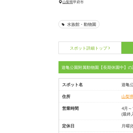
山梨県
甲府市
水族館・動物園
スポット詳細
トップ
遊亀公園附属動物園【長期休園中】の
スポット名
遊亀
住所
山梨
営業時間
4月～1
(最終入
定休日
月曜(