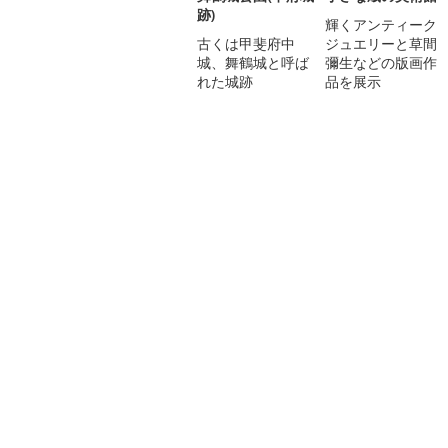
跡)
輝くアンティーク
古くは甲斐府中
ジュエリーと草間
城、舞鶴城と呼ば
彌生などの版画作
れた城跡
品を展示