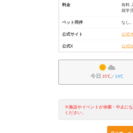
料金
有料 
就学
ペット同伴
なし
公式サイト
公式
公式X
公式
今日
35℃
／
24℃
※施設やイベントが休園・中止に
ください。