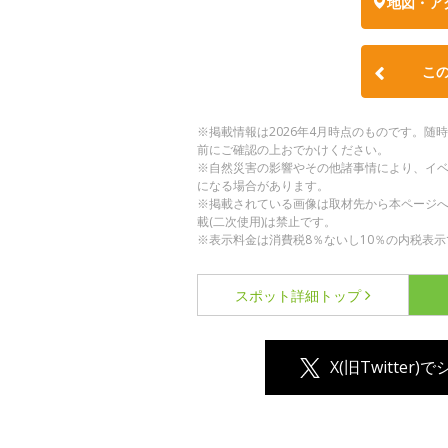
地図・ア
こ
※掲載情報は2026年4月時点のものです。
前にご確認の上おでかけください。
※自然災害の影響やその他諸事情により、イ
になる場合があります。
※掲載されている画像は取材先から本ページ
載(二次使用)は禁止です。
※表示料金は消費税8％ないし10％の内税表示
スポット詳細
トップ
X(旧Twitter)