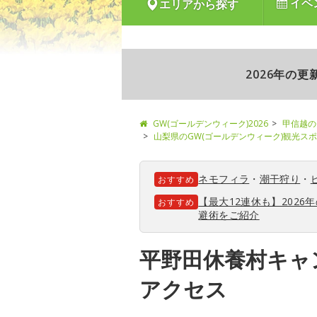
イベ
エリアから探す
2026年の
GW(ゴールデンウィーク)2026
甲信越の
山梨県のGW(ゴールデンウィーク)観光ス
ネモフィラ
・
潮干狩り
・
おすすめ
【最大12連休も】202
おすすめ
避術をご紹介
平野田休養村キャ
アクセス