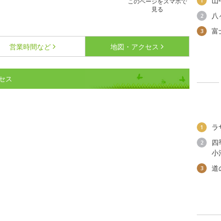
山
1
このページをスマホで
見る
八
2
富
3
営業時間など
地図・アクセス
セス
ラ
1
四
2
小
道
3