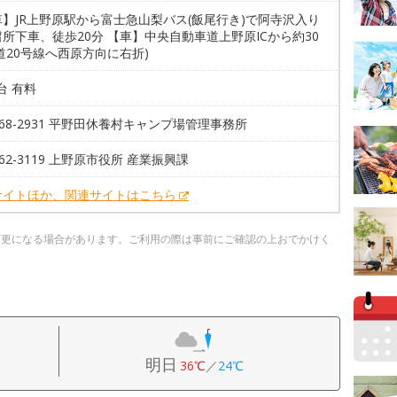
】JR上野原駅から富士急山梨バス(飯尾行き)で阿寺沢入り
所下車、徒歩20分 【車】中央自動車道上野原ICから約30
道20号線へ西原方向に右折)
0台 有料
4-68-2931 平野田休養村キャンプ場管理事務所
4-62-3119 上野原市役所 産業振興課
サイトほか、関連サイトはこちら
変更になる場合があります。ご利用の際は事前にご確認の上おでかけく
明日
36℃
／
24℃