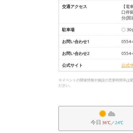
交通アクセス
【電車
口停留
分(国
駐車場
〇 3
お問い合わせ1
055
お問い合わせ2
055
公式サイト
公式
※イベントの開催情報や施設の営業時間等は
ださい。
今日
36℃
／
24℃