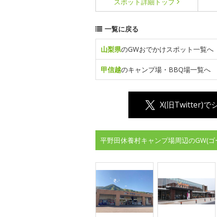
スポット詳細
トップ
一覧に戻る
山梨県
のGWおでかけスポット一覧へ
甲信越
のキャンプ場・BBQ場一覧へ
X(旧Twitter)
平野田休養村キャンプ場周辺のGW(