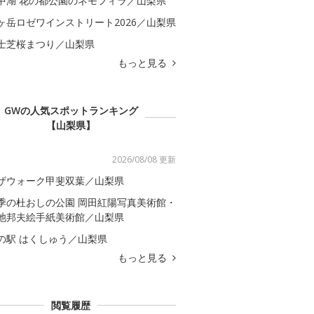
中湖 花の都公園のネモフィラ／山梨県
ヶ岳ロゼワインストリート2026／山梨県
士芝桜まつり／山梨県
もっと見る
GWの人気スポットランキング
【山梨県】
2026/08/08 更新
ザウォーク甲斐双葉／山梨県
季の杜おしの公園 岡田紅陽写真美術館・
池邦夫絵手紙美術館／山梨県
の駅 はくしゅう／山梨県
もっと見る
閲覧履歴