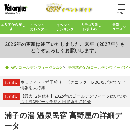
MENU
イベント
イベント
エリアから探
カテゴリ別
最新
カレンダー
ランキング
す
おすすめ
ニュース
2026年の更新は終了いたしました。来年（2027年）も
どうぞよろしくお願いします。
GW(ゴールデンウィーク)2026
甲信越のGW(ゴールデンウィーク)
ネモフィラ
・
潮干狩り
・
ピクニック
・
BBQ
などおでかけ
おすすめ
情報を大特集
【最大12連休も】2026年のゴールデンウィークはいつか
おすすめ
ら？混雑ピーク予想と回避術をご紹介
浦子の湯 温泉民宿 高野屋の詳細デ
ータ