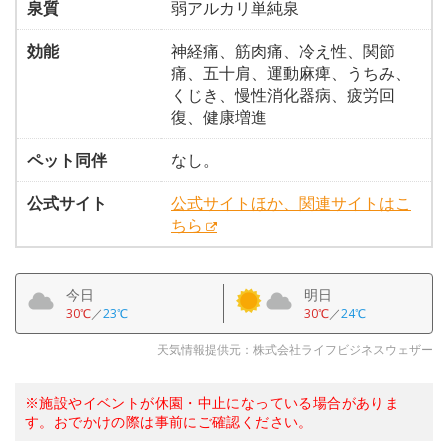
泉質
弱アルカリ単純泉
効能
神経痛、筋肉痛、冷え性、関節
痛、五十肩、運動麻痺、うちみ、
くじき、慢性消化器病、疲労回
復、健康増進
ペット同伴
なし。
公式サイト
公式サイトほか、関連サイトはこ
ちら
今日
明日
30℃
／
23℃
30℃
／
24℃
天気情報提供元：株式会社ライフビジネスウェザー
※施設やイベントが休園・中止になっている場合がありま
す。おでかけの際は事前にご確認ください。