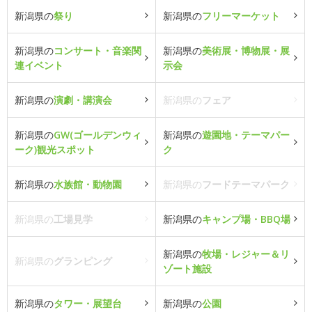
新潟県の
祭り
新潟県の
フリーマーケット
新潟県の
コンサート・音楽関
新潟県の
美術展・博物展・展
連イベント
示会
新潟県の
演劇・講演会
新潟県の
フェア
新潟県の
GW(ゴールデンウィ
新潟県の
遊園地・テーマパー
ーク)観光スポット
ク
新潟県の
水族館・動物園
新潟県の
フードテーマパーク
新潟県の
工場見学
新潟県の
キャンプ場・BBQ場
新潟県の
牧場・レジャー＆リ
新潟県の
グランピング
ゾート施設
新潟県の
タワー・展望台
新潟県の
公園