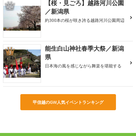
【桜・見ごろ】越路河川公園
2
／新潟県
約300本の桜が咲き誇る越路河川公園周辺
能生白山神社春季大祭／新潟
3
県
日本海の風を感じながら舞楽を堪能する
甲信越のGW人気イベントランキング