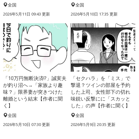
全国
全国
2026年5月11日 09:43 更新
2026年5月10日 17:35 更新
「10万円無断決済!?」誠実夫
「セクハラ」を「ミス」で
が釣り沼へ→「家族より趣
撃退？ツインの部屋を予約
味？」限界妻が突きつけた
した上司、女性部下の切れ
離婚という結末【作者に聞
味鋭い反撃にに「スカッと
く】
した」の声【作者に聞く】
全国
全国
2026年5月10日 07:30 更新
2026年5月9日 20:35 更新