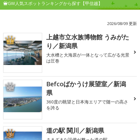
GW人気スポットランキングから探す【甲信越】
2026/08/09 更新
上越市立水族博物館 うみがた
1
り／新潟県
大水槽と大海原が一体となって広がる光景
は圧巻
Befcoばかうけ展望室／新潟
2
県
360度の眺望と日本海エリアで随一の高さ
を誇る
道の駅 関川／新潟県
3
さまざまな設備が整った道の駅