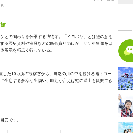
れる
物館
サケとの関わりを伝承する博物館。「イヨボヤ」とは鮭の意を
関する歴史資料や漁具などの民俗資料のほか、サケ科魚類をは
生体展示を幅広く行っている。
設置した10カ所の観察窓から、自然の川の中を覗ける地下コー
川に生息する多様な生物や、時期が合えば鮭の遡上も観察でき
の目安です。