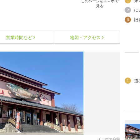
第
1
このページをスマホで
見る
に
2
旧
3
営業時間など
地図・アクセス
道
1
イヨボヤ会館