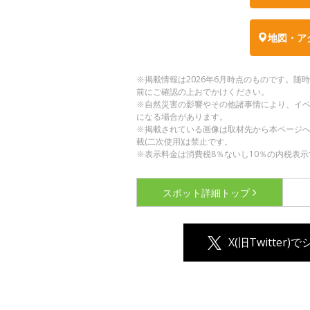
地図・ア
※掲載情報は2026年6月時点のものです。
前にご確認の上おでかけください。
※自然災害の影響やその他諸事情により、イ
になる場合があります。
※掲載されている画像は取材先から本ページ
載(二次使用)は禁止です。
※表示料金は消費税8％ないし10％の内税表示
スポット詳細
トップ
X(旧Twitter)