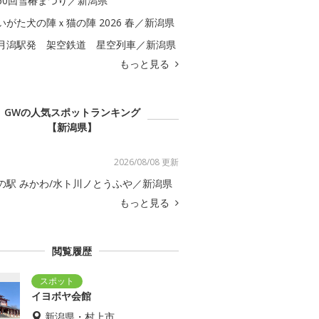
60回雪椿まつり／新潟県
いがた犬の陣ｘ猫の陣 2026 春／新潟県
月潟駅発 架空鉄道 星空列車／新潟県
もっと見る
GWの人気スポットランキング
【新潟県】
2026/08/08 更新
の駅 みかわ/水ト川ノとうふや／新潟県
もっと見る
閲覧履歴
イヨボヤ会館
新潟県・村上市