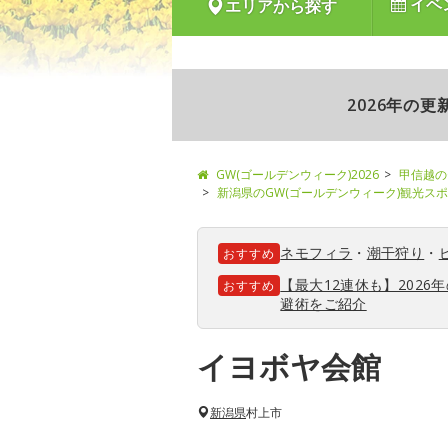
イベ
エリアから探す
2026年の
GW(ゴールデンウィーク)2026
甲信越の
新潟県のGW(ゴールデンウィーク)観光ス
ネモフィラ
・
潮干狩り
・
おすすめ
【最大12連休も】202
おすすめ
避術をご紹介
イヨボヤ会館
新潟県
村上市