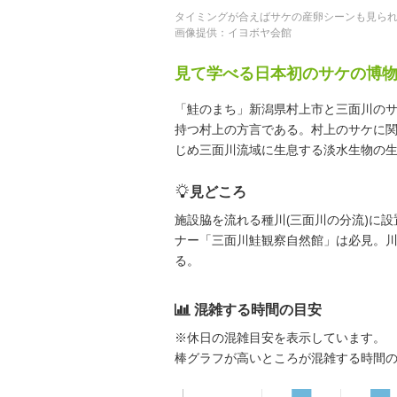
タイミングが合えばサケの産卵シーンも見ら
画像提供：イヨボヤ会館
見て学べる日本初のサケの博
「鮭のまち」新潟県村上市と三面川の
持つ村上の方言である。村上のサケに
じめ三面川流域に生息する淡水生物の
見どころ
施設脇を流れる種川(三面川の分流)に
ナー「三面川鮭観察自然館」は必見。
る。
混雑する時間の目安
※休日の混雑目安を表示しています。
棒グラフが高いところが混雑する時間