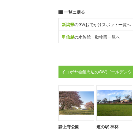
一覧に戻る
新潟県
のGWおでかけスポット一覧へ
甲信越
の水族館・動物園一覧へ
イヨボヤ会館周辺のGW(ゴールデンウ
諸上寺公園
道の駅 神林