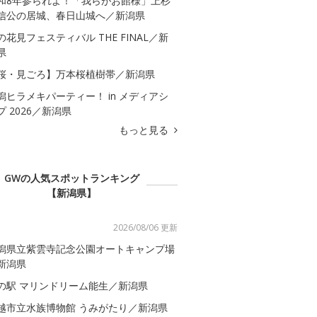
和8年参られよ！「我らがお館様」上杉
信公の居城、春日山城へ／新潟県
の花見フェスティバル THE FINAL／新
県
桜・見ごろ】万本桜植樹帯／新潟県
潟ヒラメキパーティー！ in メディアシ
プ 2026／新潟県
もっと見る
GWの人気スポットランキング
【新潟県】
2026/08/06 更新
潟県立紫雲寺記念公園オートキャンプ場
新潟県
の駅 マリンドリーム能生／新潟県
越市立水族博物館 うみがたり／新潟県