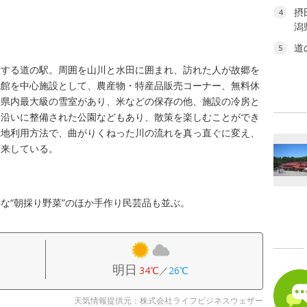
摂
4
潟
に
道
5
置する道の駅。周囲を山川と水田に囲まれ、訪れた人が故郷を
流館を中心施設として、農産物・特産品販売コーナー、無料休
、県内最大級の雪室があり、米などの保存の他、施設の冷房と
川沿いに整備された公園などもあり、散策を楽しむことができ
土地利用方法で、曲がりくねった川の流れを真っ直ぐに変え、
由来している。
な“朝採り野菜”のほか手作り民芸品も並ぶ。
明日
34℃
／
26℃
天気情報提供元：株式会社ライフビジネスウェザー