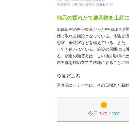
画像提供：道の駅 瀬替えの郷せんだ
地元の採れたて農産物を土産
旧仙田村の中心集落だった中仙田に位
感じ取れる施設となっている。体験交
憩室、会議室などを備えている。また
しても使われている。施設の周囲には
る。駅名の瀬替えは、この地方独特の
屈曲部を埋め立てて耕地にすることに
見どころ
産直品コーナーでは、その日採れた新鮮
今日
34℃
／
26℃