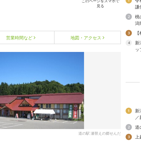
令
1
このページをスマホで
見る
謙
桃
2
潟
【
3
営業時間など
地図・アクセス
新
4
ッ
新
1
／
道
2
道の駅 瀬替えの郷せんだ
上
3