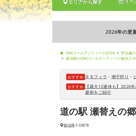
イベ
エリアから探す
2026年の
GW(ゴールデンウィーク)2026
甲信越の
新潟県のGW(ゴールデンウィーク)観光ス
ネモフィラ
・
潮干狩り
・
おすすめ
【最大12連休も】202
おすすめ
避術をご紹介
道の駅 瀬替えの
新潟県
十日町市