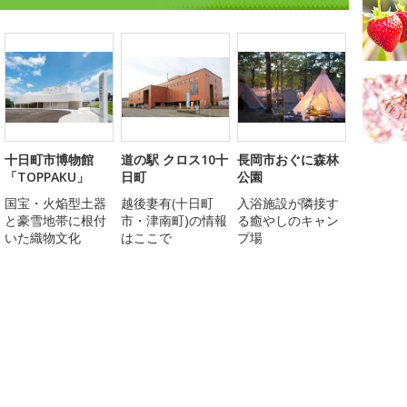
十日町市博物館
道の駅 クロス10十
長岡市おぐに森林
「TOPPAKU」
日町
公園
国宝・火焔型土器
越後妻有(十日町
入浴施設が隣接す
と豪雪地帯に根付
市・津南町)の情報
る癒やしのキャン
いた織物文化
はここで
プ場