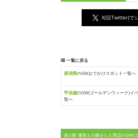
X(旧Twitter)
一覧に戻る
新潟県
のGWおでかけスポット一覧へ
甲信越
のGW(ゴールデンウィーク)イ
覧へ
道の駅 瀬替えの郷せんだ周辺のGW(