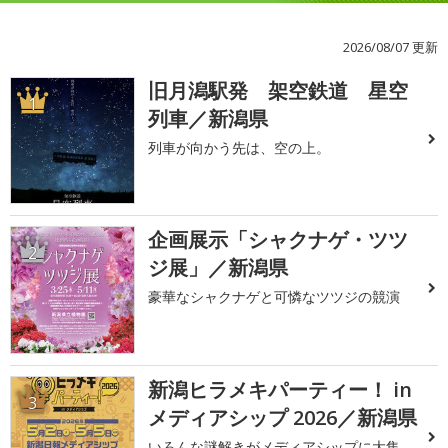
2026/08/07 更新
旧月潟駅発 架空鉄道 星空
1
列車／新潟県
列車が向かう先は、空の上。
企画展示「シャクナゲ・ツツ
2
ジ展」／新潟県
豪華なシャクナゲと可憐なツツジの競演
新潟ヒラメキパーティー！ in
3
メディアシップ 2026／新潟県
いろんな謎解きがメディアシップに大集