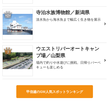
寺泊水族博物館／新潟県
2
淡水魚から海水魚まで幅広く生き物を展示
ウエストリバーオートキャン
3
プ場／山梨県
場内で釣りや水遊びに挑戦。日帰りバーベ
キューも楽しめる
甲信越のGW人気スポットランキング