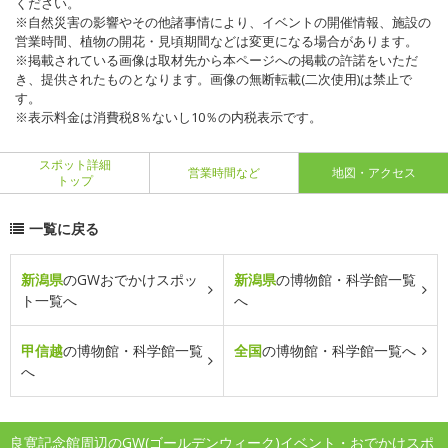
ください。
※自然災害の影響やその他諸事情により、イベントの開催情報、施設の
営業時間、植物の開花・見頃期間などは変更になる場合があります。
※掲載されている画像は取材先から本ページへの掲載の許諾をいただ
き、提供されたものとなります。画像の無断転載(二次使用)は禁止で
す。
※表示料金は消費税8％ないし10％の内税表示です。
スポット詳細
営業時間など
地図・アクセス
トップ
一覧に戻る
新潟県
のGWおでかけスポッ
新潟県
の博物館・科学館一覧
ト一覧へ
へ
甲信越
の博物館・科学館一覧
全国
の博物館・科学館一覧へ
へ
良寛記念館周辺のGW(ゴールデンウィーク)イベント・おでかけスポ