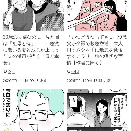
30歳の夫婦なのに、見た目
「いつどうなっても…」70代
は「祖母と孫」――。急激
父が全裸で救急搬送→大人
に老いる妻と成長が止まっ
用オムツを手に最悪を覚悟
た夫の漫画が描く「歳と幸
するアラサー娘の痛切な実
せ」
情【作者に聞く】
全国
全国
2026年5月11日 09:43 更新
2026年5月10日 17:35 更新