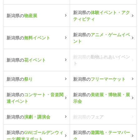
新潟県の
体験イベント・アク
新潟県の
物産展
ティビティ
新潟県の
アニメ・ゲームイベ
新潟県の
無料イベント
ント
新潟県の
動物ふれあいイベン
新潟県の
花イベント
ト
新潟県の
祭り
新潟県の
フリーマーケット
新潟県の
コンサート・音楽関
新潟県の
美術展・博物展・展
連イベント
示会
新潟県の
演劇・講演会
新潟県の
フェア
新潟県の
GW(ゴールデンウィ
新潟県の
遊園地・テーマパー
ーク)観光スポット
ク