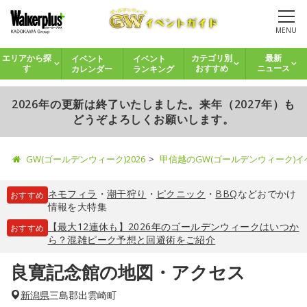
MENU
イベント
イベント
エリアから探
カテゴリ別
最新
カレンダー
ランキング
す
おすすめ
ニュース
2026年の更新は終了いたしました。来年（2027年）も
どうぞよろしくお願いします。
GW(ゴールデンウィーク)2026
甲信越のGW(ゴールデンウィーク)
ネモフィラ
・
潮干狩り
・
ピクニック
・
BBQ
などおでかけ
おすすめ
情報を大特集
【最大12連休も】2026年のゴールデンウィークはいつか
おすすめ
ら？混雑ピーク予想と回避術をご紹介
良寛記念館の地図・アクセス
新潟県
三島郡出雲崎町