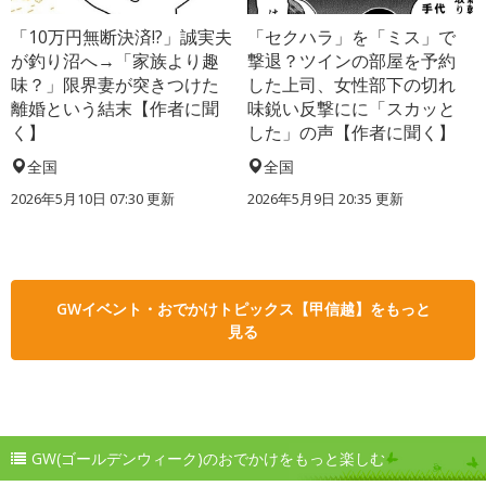
「10万円無断決済!?」誠実夫
「セクハラ」を「ミス」で
が釣り沼へ→「家族より趣
撃退？ツインの部屋を予約
味？」限界妻が突きつけた
した上司、女性部下の切れ
離婚という結末【作者に聞
味鋭い反撃にに「スカッと
く】
した」の声【作者に聞く】
全国
全国
2026年5月10日 07:30 更新
2026年5月9日 20:35 更新
GWイベント・おでかけトピックス【甲信越】をもっと
見る
GW(ゴールデンウィーク)のおでかけをもっと楽しむ