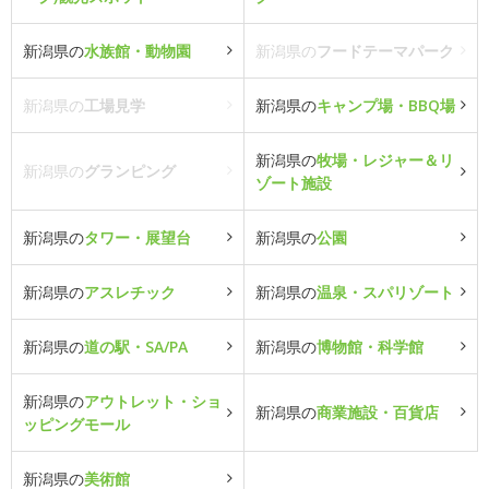
新潟県の
水族館・動物園
新潟県の
フードテーマパーク
新潟県の
工場見学
新潟県の
キャンプ場・BBQ場
新潟県の
牧場・レジャー＆リ
新潟県の
グランピング
ゾート施設
新潟県の
タワー・展望台
新潟県の
公園
新潟県の
アスレチック
新潟県の
温泉・スパリゾート
新潟県の
道の駅・SA/PA
新潟県の
博物館・科学館
新潟県の
アウトレット・ショ
新潟県の
商業施設・百貨店
ッピングモール
新潟県の
美術館