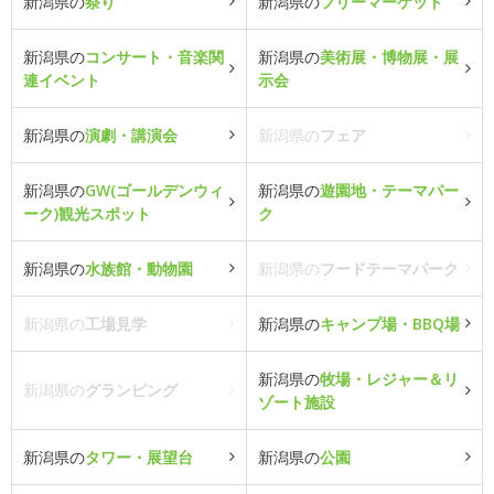
新潟県の
祭り
新潟県の
フリーマーケット
新潟県の
コンサート・音楽関
新潟県の
美術展・博物展・展
連イベント
示会
新潟県の
演劇・講演会
新潟県の
フェア
新潟県の
GW(ゴールデンウィ
新潟県の
遊園地・テーマパー
ーク)観光スポット
ク
新潟県の
水族館・動物園
新潟県の
フードテーマパーク
新潟県の
工場見学
新潟県の
キャンプ場・BBQ場
新潟県の
牧場・レジャー＆リ
新潟県の
グランピング
ゾート施設
新潟県の
タワー・展望台
新潟県の
公園