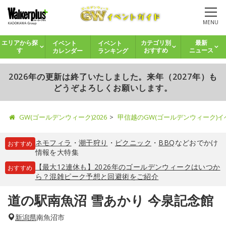
MENU
イベント
イベント
エリアから探
カテゴリ別
最新
カレンダー
ランキング
す
おすすめ
ニュース
2026年の更新は終了いたしました。来年（2027年）も
どうぞよろしくお願いします。
GW(ゴールデンウィーク)2026
甲信越のGW(ゴールデンウィーク)
ネモフィラ
・
潮干狩り
・
ピクニック
・
BBQ
などおでかけ
おすすめ
情報を大特集
【最大12連休も】2026年のゴールデンウィークはいつか
おすすめ
ら？混雑ピーク予想と回避術をご紹介
道の駅南魚沼 雪あかり 今泉記念館
新潟県
南魚沼市