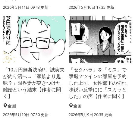
2026年5月11日 09:43 更新
2026年5月10日 17:35 更新
「10万円無断決済!?」誠実夫
「セクハラ」を「ミス」で
が釣り沼へ→「家族より趣
撃退？ツインの部屋を予約
味？」限界妻が突きつけた
した上司、女性部下の切れ
離婚という結末【作者に聞
味鋭い反撃にに「スカッと
く】
した」の声【作者に聞く】
全国
全国
2026年5月10日 07:30 更新
2026年5月9日 20:35 更新