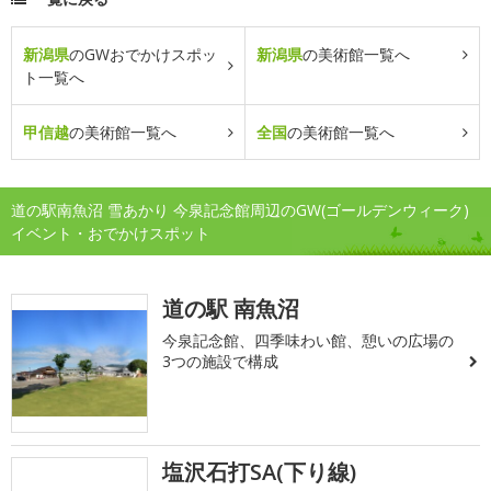
新潟県
のGWおでかけスポッ
新潟県
の美術館一覧へ
ト一覧へ
甲信越
の美術館一覧へ
全国
の美術館一覧へ
道の駅南魚沼 雪あかり 今泉記念館周辺のGW(ゴールデンウィーク)
イベント・おでかけスポット
道の駅 南魚沼
今泉記念館、四季味わい館、憩いの広場の
3つの施設で構成
塩沢石打SA(下り線)