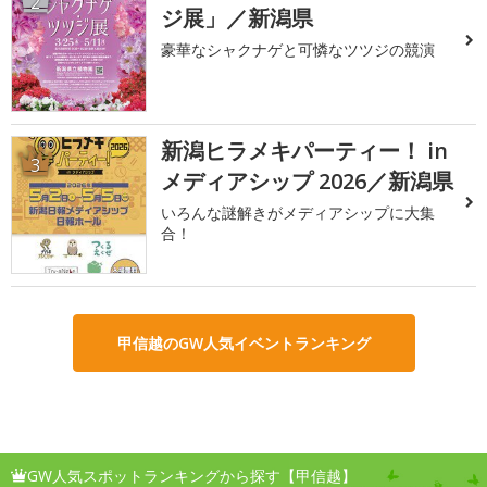
2
ジ展」／新潟県
豪華なシャクナゲと可憐なツツジの競演
新潟ヒラメキパーティー！ in
3
メディアシップ 2026／新潟県
いろんな謎解きがメディアシップに大集
合！
甲信越のGW人気イベントランキング
GW人気スポットランキングから探す【甲信越】