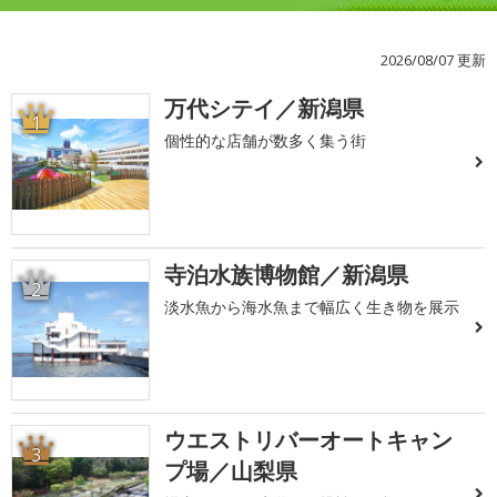
2026/08/07 更新
万代シテイ／新潟県
1
個性的な店舗が数多く集う街
寺泊水族博物館／新潟県
2
淡水魚から海水魚まで幅広く生き物を展示
ウエストリバーオートキャン
3
プ場／山梨県