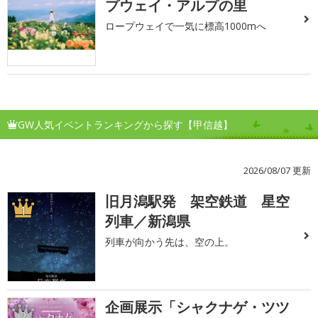
プウェイ・アルプの里
ロープウェイで一気に標高1000mへ
GW人気イベントランキングから探す【甲信越】
2026/08/07 更新
旧月潟駅発 架空鉄道 星空
1
列車／新潟県
列車が向かう先は、空の上。
企画展示「シャクナゲ・ツツ
2