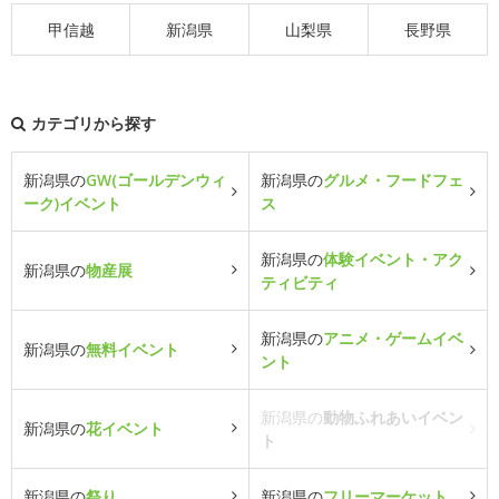
甲信越
新潟県
山梨県
長野県
カテゴリから探す
新潟県の
GW(ゴールデンウィ
新潟県の
グルメ・フードフェ
ーク)イベント
ス
新潟県の
体験イベント・アク
新潟県の
物産展
ティビティ
新潟県の
アニメ・ゲームイベ
新潟県の
無料イベント
ント
新潟県の
動物ふれあいイベン
新潟県の
花イベント
ト
新潟県の
祭り
新潟県の
フリーマーケット