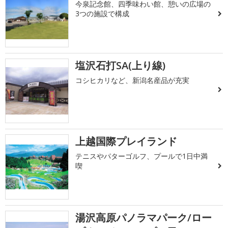
今泉記念館、四季味わい館、憩いの広場の
3つの施設で構成
塩沢石打SA(上り線)
コシヒカリなど、新潟名産品が充実
上越国際プレイランド
テニスやパターゴルフ、プールで1日中満
喫
湯沢高原パノラマパーク/ロー