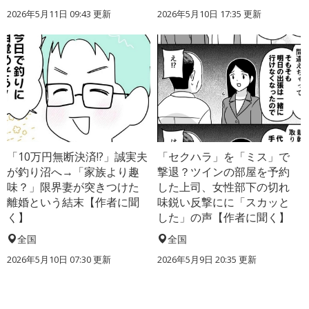
2026年5月11日 09:43 更新
2026年5月10日 17:35 更新
「10万円無断決済!?」誠実夫
「セクハラ」を「ミス」で
が釣り沼へ→「家族より趣
撃退？ツインの部屋を予約
味？」限界妻が突きつけた
した上司、女性部下の切れ
離婚という結末【作者に聞
味鋭い反撃にに「スカッと
く】
した」の声【作者に聞く】
全国
全国
2026年5月10日 07:30 更新
2026年5月9日 20:35 更新