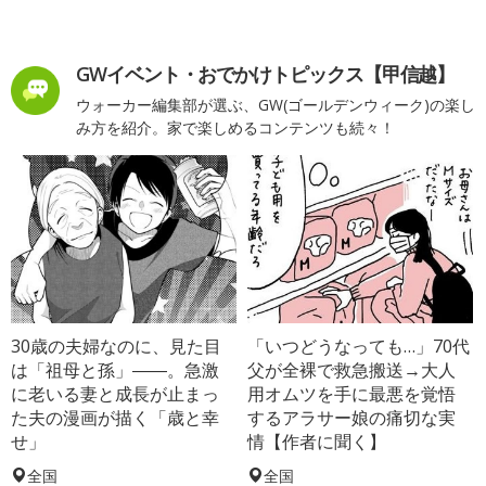
GWイベント・おでかけトピックス【甲信越】
ウォーカー編集部が選ぶ、GW(ゴールデンウィーク)の楽し
み方を紹介。家で楽しめるコンテンツも続々！
30歳の夫婦なのに、見た目
「いつどうなっても…」70代
は「祖母と孫」――。急激
父が全裸で救急搬送→大人
に老いる妻と成長が止まっ
用オムツを手に最悪を覚悟
た夫の漫画が描く「歳と幸
するアラサー娘の痛切な実
せ」
情【作者に聞く】
全国
全国