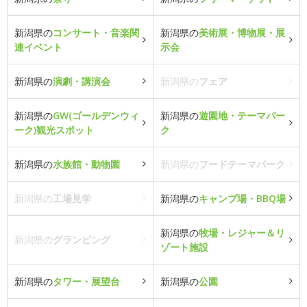
新潟県の
コンサート・音楽関
新潟県の
美術展・博物展・展
連イベント
示会
新潟県の
演劇・講演会
新潟県の
フェア
新潟県の
GW(ゴールデンウィ
新潟県の
遊園地・テーマパー
ーク)観光スポット
ク
新潟県の
水族館・動物園
新潟県の
フードテーマパーク
新潟県の
工場見学
新潟県の
キャンプ場・BBQ場
新潟県の
牧場・レジャー＆リ
新潟県の
グランピング
ゾート施設
新潟県の
タワー・展望台
新潟県の
公園