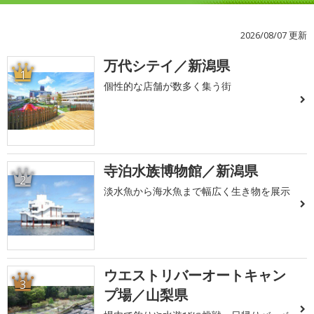
2026/08/07 更新
万代シテイ／新潟県
1
個性的な店舗が数多く集う街
寺泊水族博物館／新潟県
2
淡水魚から海水魚まで幅広く生き物を展示
ウエストリバーオートキャン
3
プ場／山梨県