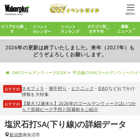
MENU
イベント
イベント
エリアから探
カテゴリ別
最新
カレンダー
ランキング
す
おすすめ
ニュース
2026年の更新は終了いたしました。来年（2027年）も
どうぞよろしくお願いします。
GW(ゴールデンウィーク)2026
甲信越のGW(ゴールデンウィーク)
ネモフィラ
・
潮干狩り
・
ピクニック
・
BBQ
などおでかけ
おすすめ
情報を大特集
【最大12連休も】2026年のゴールデンウィークはいつか
おすすめ
ら？混雑ピーク予想と回避術をご紹介
塩沢石打SA(下り線)の詳細データ
新潟県
南魚沼市