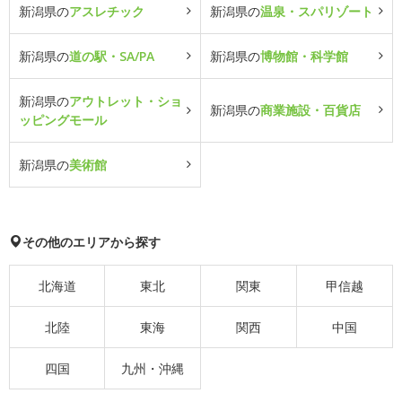
新潟県の
アスレチック
新潟県の
温泉・スパリゾート
新潟県の
道の駅・SA/PA
新潟県の
博物館・科学館
新潟県の
アウトレット・ショ
新潟県の
商業施設・百貨店
ッピングモール
新潟県の
美術館
その他のエリアから探す
北海道
東北
関東
甲信越
北陸
東海
関西
中国
四国
九州・沖縄