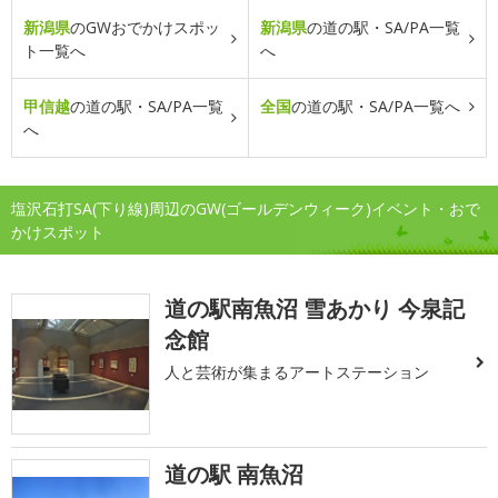
新潟県
のGWおでかけスポッ
新潟県
の道の駅・SA/PA一覧
ト一覧へ
へ
甲信越
の道の駅・SA/PA一覧
全国
の道の駅・SA/PA一覧へ
へ
塩沢石打SA(下り線)周辺のGW(ゴールデンウィーク)イベント・おで
かけスポット
道の駅南魚沼 雪あかり 今泉記
念館
人と芸術が集まるアートステーション
道の駅 南魚沼