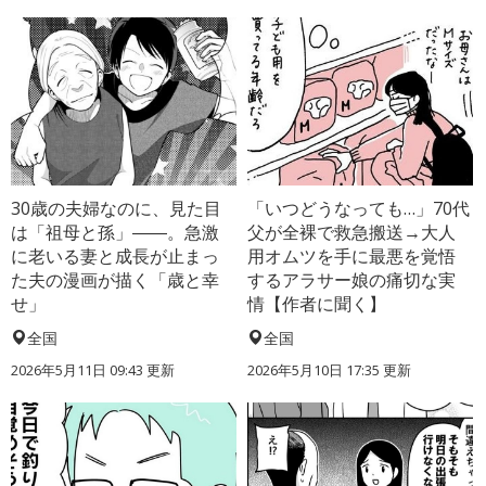
30歳の夫婦なのに、見た目
「いつどうなっても…」70代
は「祖母と孫」――。急激
父が全裸で救急搬送→大人
に老いる妻と成長が止まっ
用オムツを手に最悪を覚悟
た夫の漫画が描く「歳と幸
するアラサー娘の痛切な実
せ」
情【作者に聞く】
全国
全国
2026年5月11日 09:43 更新
2026年5月10日 17:35 更新