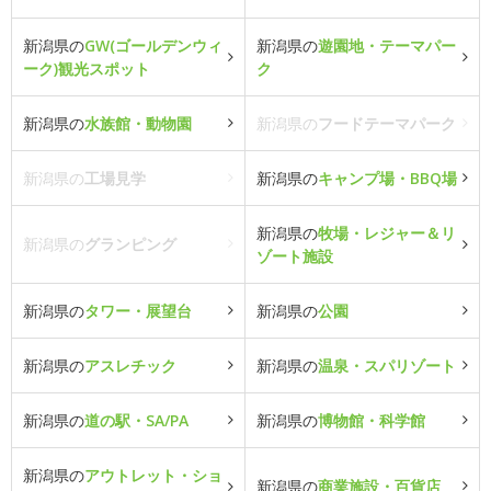
新潟県の
GW(ゴールデンウィ
新潟県の
遊園地・テーマパー
ーク)観光スポット
ク
新潟県の
水族館・動物園
新潟県の
フードテーマパーク
新潟県の
工場見学
新潟県の
キャンプ場・BBQ場
新潟県の
牧場・レジャー＆リ
新潟県の
グランピング
ゾート施設
新潟県の
タワー・展望台
新潟県の
公園
新潟県の
アスレチック
新潟県の
温泉・スパリゾート
新潟県の
道の駅・SA/PA
新潟県の
博物館・科学館
新潟県の
アウトレット・ショ
新潟県の
商業施設・百貨店