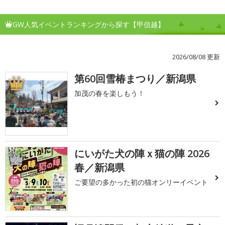
GW人気イベントランキングから探す【甲信越】
2026/08/08 更新
第60回雪椿まつり／新潟県
1
加茂の春を楽しもう！
にいがた犬の陣ｘ猫の陣 2026
2
春／新潟県
ご要望の多かった初の猫オンリーイベント