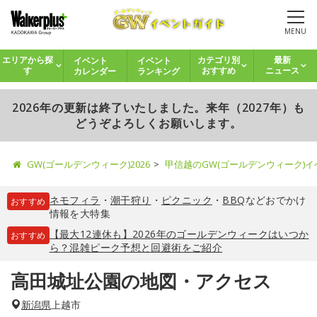
MENU
イベント
イベント
エリアから探
カテゴリ別
最新
カレンダー
ランキング
す
おすすめ
ニュース
2026年の更新は終了いたしました。来年（2027年）も
どうぞよろしくお願いします。
GW(ゴールデンウィーク)2026
甲信越のGW(ゴールデンウィーク)
ネモフィラ
・
潮干狩り
・
ピクニック
・
BBQ
などおでかけ
おすすめ
情報を大特集
【最大12連休も】2026年のゴールデンウィークはいつか
おすすめ
ら？混雑ピーク予想と回避術をご紹介
高田城址公園の地図・アクセス
新潟県
上越市