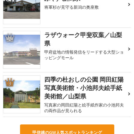
将軍杉が見守る新潟の奥座敷
ラザウォーク甲斐双葉／山梨
2
県
甲府盆地の情報発信をリードする大型ショ
ッピングモール
四季の杜おしの公園 岡田紅陽
3
写真美術館・小池邦夫絵手紙
美術館／山梨県
写真家の岡田紅陽と絵手紙作家の小池邦夫
の両作品が見られる
甲信越のGW人気スポットランキング