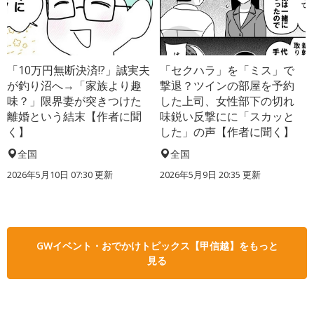
「10万円無断決済!?」誠実夫
「セクハラ」を「ミス」で
が釣り沼へ→「家族より趣
撃退？ツインの部屋を予約
味？」限界妻が突きつけた
した上司、女性部下の切れ
離婚という結末【作者に聞
味鋭い反撃にに「スカッと
く】
した」の声【作者に聞く】
全国
全国
2026年5月10日 07:30 更新
2026年5月9日 20:35 更新
GWイベント・おでかけトピックス【甲信越】をもっと
見る