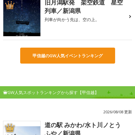
旧月潟駅発 架空鉄道 星空
3
列車／新潟県
列車が向かう先は、空の上。
甲信越のGW人気イベントランキング
GW人気スポットランキングから探す【甲信越】
2026/08/08 更新
道の駅 みかわ/水ト川ノとう
1
ふや／新潟県