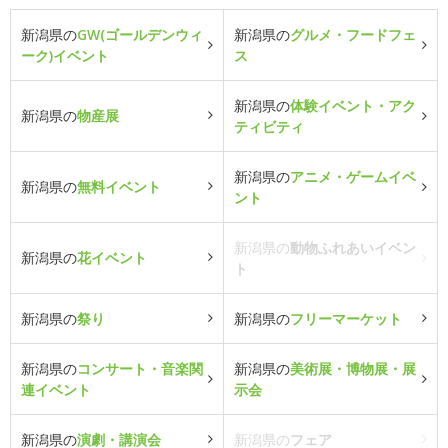
新潟県の
GW(ゴールデンウィ
新潟県の
グルメ・フードフェ
ーク)イベント
ス
新潟県の
体験イベント・アク
新潟県の
物産展
ティビティ
新潟県の
アニメ・ゲームイベ
新潟県の
無料イベント
ント
新潟県の
動物ふれあいイベン
新潟県の
花イベント
ト
新潟県の
祭り
新潟県の
フリーマーケット
新潟県の
コンサート・音楽関
新潟県の
美術展・博物展・展
連イベント
示会
新潟県の
演劇・講演会
新潟県の
フェア