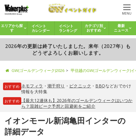
MENU
イベント
イベント
エリアから探
カテゴリ別
最新
カレンダー
ランキング
す
おすすめ
ニュース
2026年の更新は終了いたしました。来年（2027年）も
どうぞよろしくお願いします。
GW(ゴールデンウィーク)2026
甲信越のGW(ゴールデンウィーク)
ネモフィラ
・
潮干狩り
・
ピクニック
・
BBQ
などおでかけ
おすすめ
情報を大特集
【最大12連休も】2026年のゴールデンウィークはいつか
おすすめ
ら？混雑ピーク予想と回避術をご紹介
イオンモール新潟亀田インターの
詳細データ