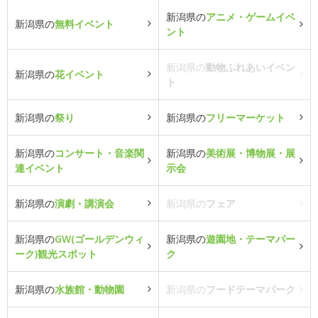
新潟県の
アニメ・ゲームイベ
新潟県の
無料イベント
ント
新潟県の
動物ふれあいイベン
新潟県の
花イベント
ト
新潟県の
祭り
新潟県の
フリーマーケット
新潟県の
コンサート・音楽関
新潟県の
美術展・博物展・展
連イベント
示会
新潟県の
演劇・講演会
新潟県の
フェア
新潟県の
GW(ゴールデンウィ
新潟県の
遊園地・テーマパー
ーク)観光スポット
ク
新潟県の
水族館・動物園
新潟県の
フードテーマパーク