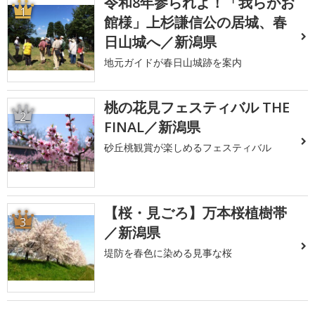
令和8年参られよ！「我らがお
1
館様」上杉謙信公の居城、春
日山城へ／新潟県
地元ガイドが春日山城跡を案内
桃の花見フェスティバル THE
2
FINAL／新潟県
砂丘桃観賞が楽しめるフェスティバル
【桜・見ごろ】万本桜植樹帯
3
／新潟県
堤防を春色に染める見事な桜