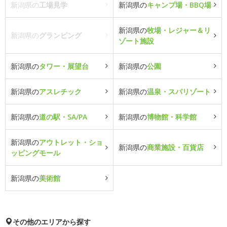
新潟県の
工場見学
新潟県の
キャンプ場・BBQ場
新潟県の
牧場・レジャー＆リ
新潟県の
グランピング
ゾート施設
新潟県の
タワー・展望台
新潟県の
公園
新潟県の
アスレチック
新潟県の
温泉・スパリゾート
新潟県の
道の駅・SA/PA
新潟県の
博物館・科学館
新潟県の
アウトレット・ショ
新潟県の
商業施設・百貨店
ッピングモール
新潟県の
美術館
その他のエリアから探す