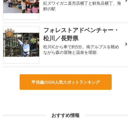
紅ズワイガニ直売店横丁と鮮魚店横丁、海
鮮の駅
フォレストアドベンチャー・
3
松川／長野県
松川ICから車で約5分。南アルプスを眺め
ながら森の冒険と温泉を堪能
甲信越のGW人気スポットランキング
おすすめ情報