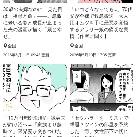
30歳の夫婦なのに、見た目
「いつどうなっても…」70代
は「祖母と孫」――。急激
父が全裸で救急搬送→大人
に老いる妻と成長が止まっ
用オムツを手に最悪を覚悟
た夫の漫画が描く「歳と幸
するアラサー娘の痛切な実
せ」
情【作者に聞く】
全国
全国
2026年5月11日 09:43 更新
2026年5月10日 17:35 更新
「10万円無断決済!?」誠実夫
「セクハラ」を「ミス」で
が釣り沼へ→「家族より趣
撃退？ツインの部屋を予約
味？」限界妻が突きつけた
した上司、女性部下の切れ