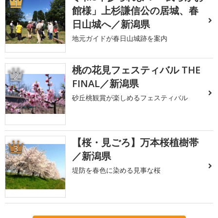
1
館様」上杉謙信公の居城、春
日山城へ／新潟県
地元ガイドが春日山城跡を案内
桃の花見フェスティバル THE
2
FINAL／新潟県
砂丘桃観賞が楽しめるフェスティバル
【桜・見ごろ】万本桜植樹帯
3
／新潟県
堤防を春色に染める見事な桜