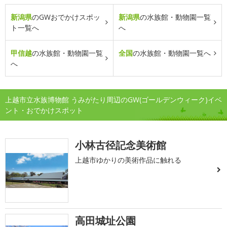
新潟県
のGWおでかけスポッ
新潟県
の水族館・動物園一覧
ト一覧へ
へ
甲信越
の水族館・動物園一覧
全国
の水族館・動物園一覧へ
へ
上越市立水族博物館 うみがたり周辺のGW(ゴールデンウィーク)イベ
ント・おでかけスポット
小林古径記念美術館
上越市ゆかりの美術作品に触れる
高田城址公園