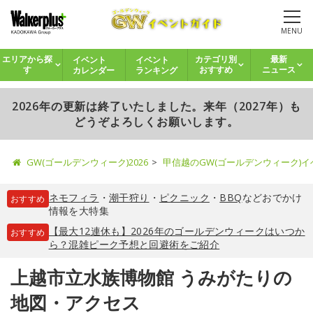
MENU
イベント
イベント
エリアから探
カテゴリ別
最新
カレンダー
ランキング
す
おすすめ
ニュース
2026年の更新は終了いたしました。来年（2027年）も
どうぞよろしくお願いします。
GW(ゴールデンウィーク)2026
甲信越のGW(ゴールデンウィーク)
ネモフィラ
・
潮干狩り
・
ピクニック
・
BBQ
などおでかけ
おすすめ
情報を大特集
【最大12連休も】2026年のゴールデンウィークはいつか
おすすめ
ら？混雑ピーク予想と回避術をご紹介
上越市立水族博物館 うみがたりの
地図・アクセス