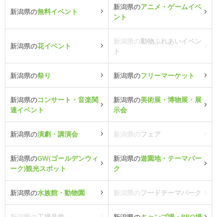
新潟県の
アニメ・ゲームイベ
新潟県の
無料イベント
ント
新潟県の
動物ふれあいイベン
新潟県の
花イベント
ト
新潟県の
祭り
新潟県の
フリーマーケット
新潟県の
コンサート・音楽関
新潟県の
美術展・博物展・展
連イベント
示会
新潟県の
演劇・講演会
新潟県の
フェア
新潟県の
GW(ゴールデンウィ
新潟県の
遊園地・テーマパー
ーク)観光スポット
ク
新潟県の
水族館・動物園
新潟県の
フードテーマパーク
新潟県の
工場見学
新潟県の
キャンプ場・BBQ場