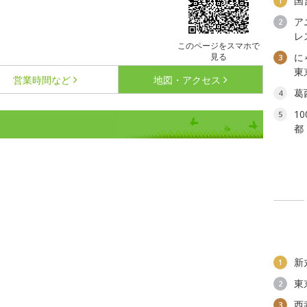
国
1
ア
2
レ
このページをスマホで
見る
に
3
東
営業時間など
地図・アクセス
葛
4
1
5
都
新
1
東
2
西
3