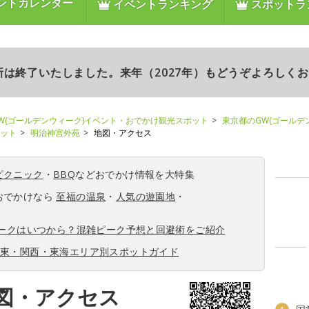
ントカレンダー
イベントランキング
スポットラ
更新は終了いたしました。来年（2027年）もどうぞよろしく
W(ゴールデンウィーク)イベント・おでかけ観光スポット
東京都のGW(ゴールデ
ポット
明治神宮外苑
地図・アクセス
ピクニック
・
BBQ
などおでかけ情報を大特集
おでかけなら
至福の温泉
・
人気の遊園地
・
ィークはいつから？混雑ピーク予想と回避術をご紹介
関東・関西・東海エリア別スポットガイド
図・アクセス