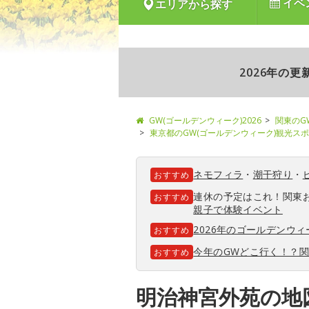
イベ
エリアから探す
2026年の
GW(ゴールデンウィーク)2026
関東のG
東京都のGW(ゴールデンウィーク)観光ス
ネモフィラ
・
潮干狩り
・
おすすめ
連休の予定はこれ！関東
おすすめ
親子で体験イベント
2026年のゴールデンウ
おすすめ
今年のGWどこ行く！？
おすすめ
明治神宮外苑の地