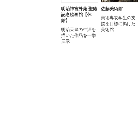
明治神宮外苑 聖徳
佐藤美術館
記念絵画館【休
美術専攻学生の支
館】
援を目標に掲げた
明治天皇の生涯を
美術館
描いた作品を一挙
展示