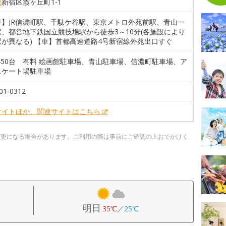
都
新宿区霞ヶ丘町1-1
車】JR信濃町駅、千駄ケ谷駅、東京メトロ外苑前駅、青山一
駅、都営地下鉄国立競技場駅から徒歩3～10分(各施設により
駅が異なる) 【車】首都高速道路4号新宿線外苑出口すぐ
450台 有料 絵画館駐車場、青山駐車場、信濃町駐車場、ア
スケート場駐車場
01-0312
サイトほか、関連サイトはこちら
変更になる場合があります。ご利用の際は事前にご確認の上おでかけく
明日
35℃
／
25℃