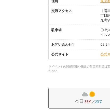
住所
東京
交通アクセス
【電
丁目
最寄
駐車場
〇 約
イス
お問い合わせ1
03-34
公式サイト
公式
※イベントの開催情報や施設の営業時間等は
ださい。
今日
33℃
／
25℃