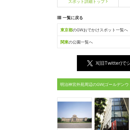
スポット詳細
トップ
一覧に戻る
東京都
のGWおでかけスポット一覧へ
関東
の公園一覧へ
X(旧Twitter)
明治神宮外苑周辺のGW(ゴールデンウ