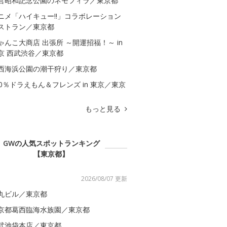
営昭和記念公園のネモフィラ／東京都
ニメ「ハイキュー!!」コラボレーション
ストラン／東京都
ゃんこ大商店 出張所 ～開運招福！～ in
京 西武渋谷／東京都
西海浜公園の潮干狩り／東京都
00％ドラえもん＆フレンズ in 東京／東京
もっと見る
GWの人気スポットランキング
【東京都】
2026/08/07 更新
丸ビル／東京都
京都葛西臨海水族園／東京都
武池袋本店／東京都