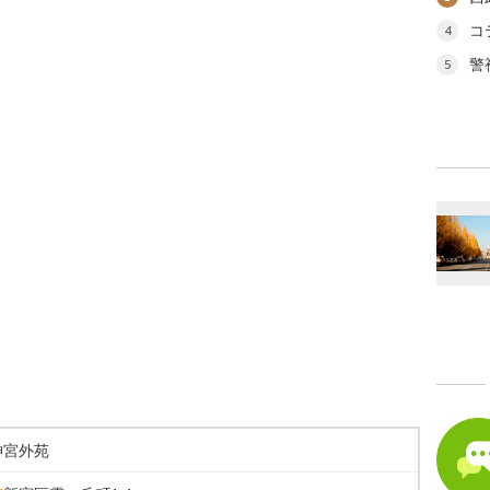
コ
4
警
5
神宮外苑