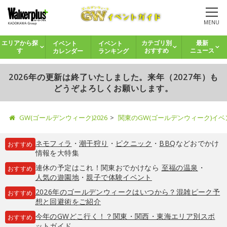
MENU
イベント
イベント
エリアから探
カテゴリ別
最新
カレンダー
ランキング
す
おすすめ
ニュース
2026年の更新は終了いたしました。来年（2027年）も
どうぞよろしくお願いします。
GW(ゴールデンウィーク)2026
関東のGW(ゴールデンウィーク)イ
ネモフィラ
・
潮干狩り
・
ピクニック
・
BBQ
などおでかけ
おすすめ
情報を大特集
連休の予定はこれ！関東おでかけなら
至福の温泉
・
おすすめ
人気の遊園地
・
親子で体験イベント
2026年のゴールデンウィークはいつから？混雑ピーク予
おすすめ
想と回避術をご紹介
今年のGWどこ行く！？関東・関西・東海エリア別スポ
おすすめ
ットガイド