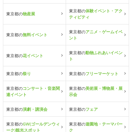
東京都の
体験イベント・アク
東京都の
物産展
ティビティ
東京都の
アニメ・ゲームイベ
東京都の
無料イベント
ント
東京都の
動物ふれあいイベン
東京都の
花イベント
ト
東京都の
祭り
東京都の
フリーマーケット
東京都の
コンサート・音楽関
東京都の
美術展・博物展・展
連イベント
示会
東京都の
演劇・講演会
東京都の
フェア
東京都の
GW(ゴールデンウィ
東京都の
遊園地・テーマパー
ーク)観光スポット
ク