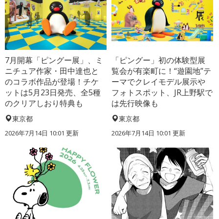
7月開幕「ピングー展」、ミ
「ピングー」初の体験型展
ニチュア作家・田中達也と
覧会が有楽町に！“遊園地”テ
のコラボ作品が登場！チケ
ーマでクレイモデル展示や
ットは5月23日発売、全5種
フォトスポット、JR上野駅で
のクリアしおり特典も
は先行映像も
東京都
東京都
2026年7月14日 10:01 更新
2026年7月14日 10:01 更新