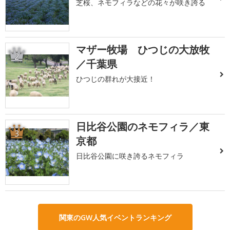
芝桜、ネモフィラなどの花々が咲き誇る
マザー牧場 ひつじの大放牧
2
／千葉県
ひつじの群れが大接近！
日比谷公園のネモフィラ／東
3
京都
日比谷公園に咲き誇るネモフィラ
関東のGW人気イベントランキング