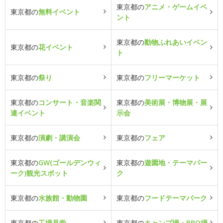
東京都の
アニメ・ゲームイベ
東京都の
無料イベント
ント
東京都の
動物ふれあいイベン
東京都の
花イベント
ト
東京都の
祭り
東京都の
フリーマーケット
東京都の
コンサート・音楽関
東京都の
美術展・博物展・展
連イベント
示会
東京都の
演劇・講演会
東京都の
フェア
東京都の
GW(ゴールデンウィ
東京都の
遊園地・テーマパー
ーク)観光スポット
ク
東京都の
水族館・動物園
東京都の
フードテーマパーク
東京都の
工場見学
東京都の
キャンプ場・BBQ場