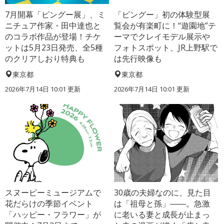
7月開幕「ピングー展」、ミ
「ピングー」初の体験型展
ニチュア作家・田中達也と
覧会が有楽町に！“遊園地”テ
のコラボ作品が登場！チケ
ーマでクレイモデル展示や
ットは5月23日発売、全5種
フォトスポット、JR上野駅で
のクリアしおり特典も
は先行映像も
東京都
東京都
2026年7月14日 10:01 更新
2026年7月14日 10:01 更新
スヌーピーミュージアムで
30歳の夫婦なのに、見た目
花だらけの季節イベント
は「祖母と孫」――。急激
「ハッピー・フラワー」が
に老いる妻と成長が止まっ