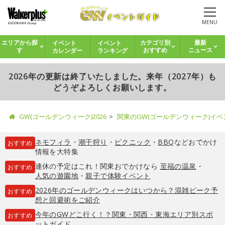
MENU
イベント
イベント
エリアから探
カテゴリ別
最新
カレンダー
ランキング
す
おすすめ
ニュース
2026年の更新は終了いたしました。来年（2027年）も
どうぞよろしくお願いします。
GW(ゴールデンウィーク)2026
関東のGW(ゴールデンウィーク)イ
ネモフィラ
・
潮干狩り
・
ピクニック
・
BBQ
などおでかけ
おすすめ
情報を大特集
連休の予定はこれ！関東おでかけなら
至福の温泉
・
おすすめ
人気の遊園地
・
親子で体験イベント
2026年のゴールデンウィークはいつから？混雑ピーク予
おすすめ
想と回避術をご紹介
今年のGWどこ行く！？関東・関西・東海エリア別スポ
おすすめ
ットガイド