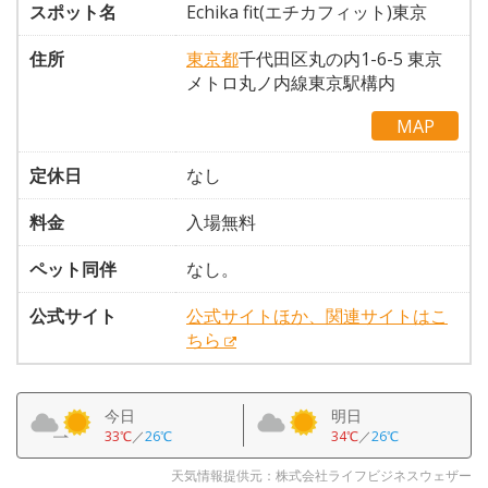
スポット名
Echika fit(エチカフィット)東京
住所
東京都
千代田区丸の内1-6-5 東京
メトロ丸ノ内線東京駅構内
MAP
定休日
なし
料金
入場無料
ペット同伴
なし。
公式サイト
公式サイトほか、関連サイトはこ
ちら
今日
明日
33℃
／
26℃
34℃
／
26℃
天気情報提供元：株式会社ライフビジネスウェザー