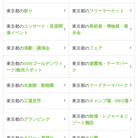
東京都の
祭り
東京都の
フリーマーケット
東京都の
コンサート・音楽関
東京都の
美術展・博物展・展
連イベント
示会
東京都の
演劇・講演会
東京都の
フェア
東京都の
GW(ゴールデンウィ
東京都の
遊園地・テーマパー
ーク)観光スポット
ク
東京都の
水族館・動物園
東京都の
フードテーマパーク
東京都の
工場見学
東京都の
キャンプ場・BBQ場
東京都の
牧場・レジャー＆リ
東京都の
グランピング
ゾート施設
東京都の
タワー・展望台
東京都の
公園