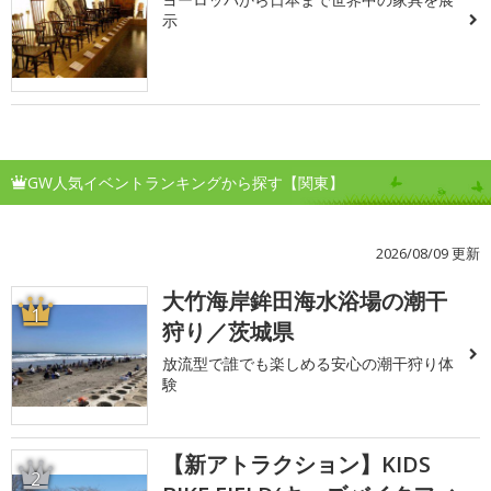
示
GW人気イベントランキングから探す【関東】
2026/08/09 更新
大竹海岸鉾田海水浴場の潮干
1
狩り／茨城県
放流型で誰でも楽しめる安心の潮干狩り体
験
【新アトラクション】KIDS
2