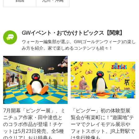
GWイベント・おでかけトピックス【関東】
ウォーカー編集部が選ぶ、GW(ゴールデンウィーク)の楽し
み方を紹介。家で楽しめるコンテンツも続々！
7月開幕「ピングー展」、ミ
「ピングー」初の体験型展
ニチュア作家・田中達也と
覧会が有楽町に！“遊園地”テ
のコラボ作品が登場！チケ
ーマでクレイモデル展示や
ットは5月23日発売、全5種
フォトスポット、JR上野駅で
のクリアしおり特典も
は先行映像も