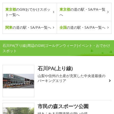
東京都
のGWおでかけスポッ
東京都
の道の駅・SA/PA一覧
ト一覧へ
へ
関東
の道の駅・SA/PA一覧へ
全国
の道の駅・SA/PA一覧へ
石川PA(下り線)周辺のGW(ゴールデンウィーク)イベント・おでかけ
スポット
石川PA(上り線)
山梨や信州の土産が充実した中央道最後の
パーキングエリア
市民の森スポーツ公園
緑あふれる日野市民の憩いの場