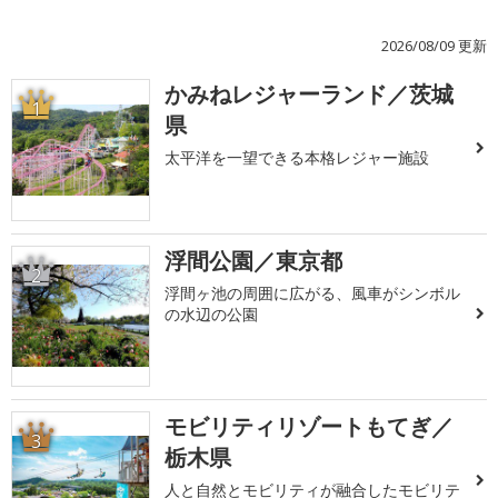
2026/08/09 更新
かみねレジャーランド／茨城
1
県
太平洋を一望できる本格レジャー施設
浮間公園／東京都
2
浮間ヶ池の周囲に広がる、風車がシンボル
の水辺の公園
モビリティリゾートもてぎ／
3
栃木県
人と自然とモビリティが融合したモビリテ