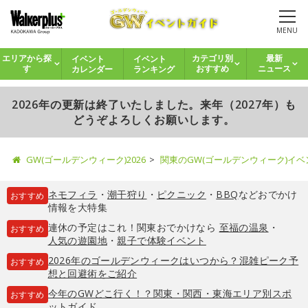
MENU
イベント
イベント
エリアから探
カテゴリ別
最新
カレンダー
ランキング
す
おすすめ
ニュース
2026年の更新は終了いたしました。来年（2027年）も
どうぞよろしくお願いします。
GW(ゴールデンウィーク)2026
関東のGW(ゴールデンウィーク)イ
ネモフィラ
・
潮干狩り
・
ピクニック
・
BBQ
などおでかけ
おすすめ
情報を大特集
連休の予定はこれ！関東おでかけなら
至福の温泉
・
おすすめ
人気の遊園地
・
親子で体験イベント
2026年のゴールデンウィークはいつから？混雑ピーク予
おすすめ
想と回避術をご紹介
今年のGWどこ行く！？関東・関西・東海エリア別スポ
おすすめ
ットガイド