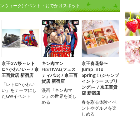
デンウィーク)イベント・おでかけスポット
京王GW祭～レト
キン肉マン
京王春花祭〜
ロ×かわいい～ / 京
FESTIVAL(フェス
Jump into
王百貨店 新宿店
ティバル) / 京王百
Spring！(ジャンプ
貨店 新宿店
イントゥー スプリ
「レトロ×かわい
ング)～ / 京王百貨
い」をテーマにし
漫画『キン肉マ
店 新宿店
たGWイベント
ン』の世界を楽し
める
春を彩る体験イベ
ントやグルメを楽
しめる