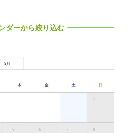
ンダーから絞り込む
5月
木
金
土
日
1
5
6
7
8