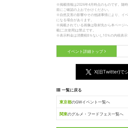
※掲載情報は2026年4月時点のものです。
前にご確認の上おでかけください。
※自然災害の影響やその他諸事情により、イ
になる場合があります。
※掲載されている画像は取材先から本ページ
載(二次使用)は禁止です。
※表示料金は消費税8％ないし10％の内税表示
イベント詳細
トップ
X(旧Twitter)
一覧に戻る
東京都
のGWイベント一覧へ
関東
のグルメ・フードフェス一覧へ