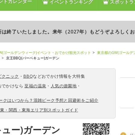
ントカレンダー
イベントランキング
スポットラ
更新は終了いたしました。来年（2027年）もどうぞよろしく
W(ゴールデンウィーク)イベント・おでかけ観光スポット
東京都のGW(ゴールデ
京王BBQ(バーベキュー)ガーデン
ピクニック
・
BBQ
などおでかけ情報を大特集
おでかけなら
至福の温泉
・
人気の遊園地
・
ィークはいつから？混雑ピーク予想と回避術をご紹介
関東・関西・東海エリア別スポットガイド
キュー)ガーデン