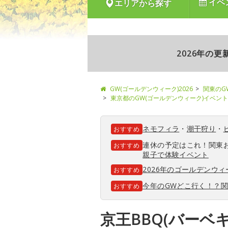
イベ
エリアから探す
2026年の
GW(ゴールデンウィーク)2026
関東のG
東京都のGW(ゴールデンウィーク)イベント
ネモフィラ
・
潮干狩り
・
おすすめ
連休の予定はこれ！関東
おすすめ
親子で体験イベント
2026年のゴールデンウ
おすすめ
今年のGWどこ行く！？
おすすめ
京王BBQ(バーベ