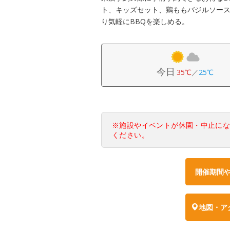
ト、キッズセット、鶏ももバジルソー
り気軽にBBQを楽しめる。
今日
35℃
／
25℃
※施設やイベントが休園・中止に
ください。
開催期間
地図・ア