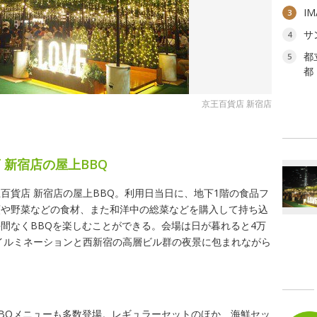
I
3
サ
4
都
5
都
京王百貨店 新宿店
」
 新宿店の屋上BBQ
百貨店 新宿店の屋上BBQ。利用日当日に、地下1階の食品フ
類や野菜などの食材、また和洋中の総菜などを購入して持ち込
間なくBBQを楽しむことができる。会場は日が暮れると4万
なイルミネーションと西新宿の高層ビル群の夜景に包まれながら
BQメニューも多数登場。レギュラーセットのほか、海鮮セッ