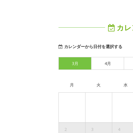
カレ
カレンダーから日付を選択する
3月
4月
月
火
水
2
3
4