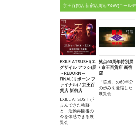
京王百貨店 新宿店周辺のGW(ゴール
EXILE ATSUSHI(エ
笑点60周年特別展
グザイル アツシ)展
/ 京王百貨店 新宿
～REBORN～
店
FINAL(リボーン フ
「笑点」の60年分
ァイナル) / 京王百
の歩みを凝縮した
貨店 新宿店
展覧会
EXILE ATSUSHIが
歩んできた軌跡
と、活動再開後の
今を体感できる展
覧会