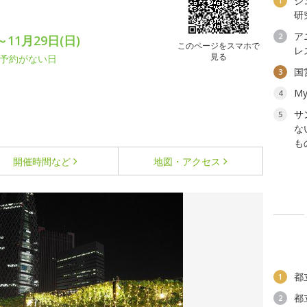
ジ
1
研
ア
2
11月29日(日)
このページをスマホで
レ
見る
でに予約がない日
国
3
My
4
サ
5
な
も
開催時間など
地図・アクセス
都
1
都
2