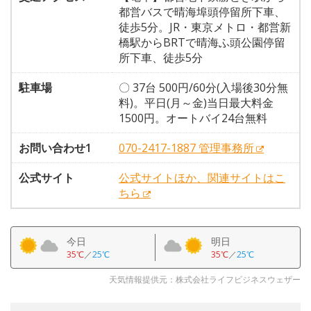
都営バスで晴海埠頭停留所下車、
徒歩5分。JR・東京メトロ・都営新
橋駅からBRTで晴海ふ頭公園停留
所下車、徒歩5分
駐車場
〇 37台 500円/60分(入場後30分無
料)。平日(月～金)当日最大料金
1500円。オートバイ24台無料
お問い合わせ1
070-2417-1887 管理事務所
公式サイト
公式サイトほか、関連サイトはこ
ちら
今日
明日
35℃
／
25℃
35℃
／
25℃
天気情報提供元：株式会社ライフビジネスウェザー