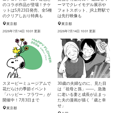
のコラボ作品が登場！チケ
ーマでクレイモデル展示や
ットは5月23日発売、全5種
フォトスポット、JR上野駅で
のクリアしおり特典も
は先行映像も
東京都
東京都
2026年7月14日 10:01 更新
2026年7月14日 10:01 更新
スヌーピーミュージアムで
30歳の夫婦なのに、見た目
花だらけの季節イベント
は「祖母と孫」――。急激
「ハッピー・フラワー」が
に老いる妻と成長が止まっ
開催中！7月3日まで
た夫の漫画が描く「歳と幸
せ」
東京都