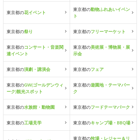
東京都の
動物ふれあいイベン
東京都の
花イベント
ト
東京都の
祭り
東京都の
フリーマーケット
東京都の
コンサート・音楽関
東京都の
美術展・博物展・展
連イベント
示会
東京都の
演劇・講演会
東京都の
フェア
東京都の
GW(ゴールデンウィ
東京都の
遊園地・テーマパー
ーク)観光スポット
ク
東京都の
水族館・動物園
東京都の
フードテーマパーク
東京都の
工場見学
東京都の
キャンプ場・BBQ場
東京都の
牧場・レジャー＆リ