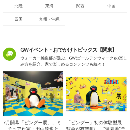
北陸
東海
関西
中国
四国
九州・沖縄
GWイベント・おでかけトピックス【関東】
ウォーカー編集部が選ぶ、GW(ゴールデンウィーク)の楽し
み方を紹介。家で楽しめるコンテンツも続々！
7月開幕「ピングー展」、ミ
「ピングー」初の体験型展
ニチュア作家・田中達也と
覧会が有楽町に！“遊園地”テ