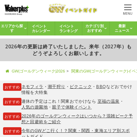
MENU
イベント
イベント
エリアから探
カテゴリ別
最新
カレンダー
ランキング
す
おすすめ
ニュース
2026年の更新は終了いたしました。来年（2027年）も
どうぞよろしくお願いします。
GW(ゴールデンウィーク)2026
関東のGW(ゴールデンウィーク)イ
ネモフィラ
・
潮干狩り
・
ピクニック
・
BBQ
などおでかけ
おすすめ
情報を大特集
連休の予定はこれ！関東おでかけなら
至福の温泉
・
おすすめ
人気の遊園地
・
親子で体験イベント
2026年のゴールデンウィークはいつから？混雑ピーク予
おすすめ
想と回避術をご紹介
今年のGWどこ行く！？関東・関西・東海エリア別スポ
おすすめ
ットガイド