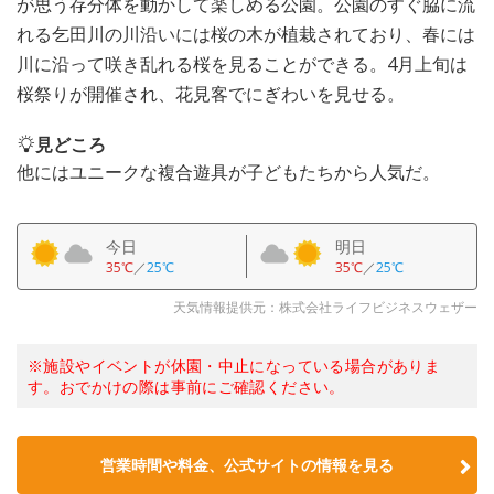
が思う存分体を動かして楽しめる公園。公園のすぐ脇に流
れる乞田川の川沿いには桜の木が植栽されており、春には
川に沿って咲き乱れる桜を見ることができる。4月上旬は
桜祭りが開催され、花見客でにぎわいを見せる。
見どころ
他にはユニークな複合遊具が子どもたちから人気だ。
今日
明日
35℃
／
25℃
35℃
／
25℃
天気情報提供元：株式会社ライフビジネスウェザー
※施設やイベントが休園・中止になっている場合がありま
す。おでかけの際は事前にご確認ください。
営業時間や料金、公式サイトの情報を見る