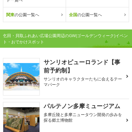
関東
の公園一覧へ
全国
の公園一覧へ
乞田・貝取ふれあい広場公園周辺のGW(ゴールデンウィーク)イベン
ト・おでかけスポット
サンリオピューロランド【事
前予約制】
サンリオのキャラクターたちに会えるテー
マパーク
パルテノン多摩ミュージアム
多摩丘陵と多摩ニュータウン開発の歩みを
探る郷土博物館