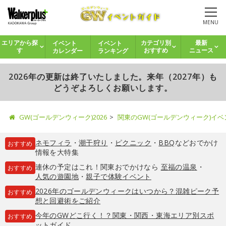
MENU
イベント
イベント
エリアから探
カテゴリ別
最新
カレンダー
ランキング
す
おすすめ
ニュース
2026年の更新は終了いたしました。来年（2027年）も
どうぞよろしくお願いします。
GW(ゴールデンウィーク)2026
関東のGW(ゴールデンウィーク)イ
ネモフィラ
・
潮干狩り
・
ピクニック
・
BBQ
などおでかけ
おすすめ
情報を大特集
連休の予定はこれ！関東おでかけなら
至福の温泉
・
おすすめ
人気の遊園地
・
親子で体験イベント
2026年のゴールデンウィークはいつから？混雑ピーク予
おすすめ
想と回避術をご紹介
今年のGWどこ行く！？関東・関西・東海エリア別スポ
おすすめ
ットガイド