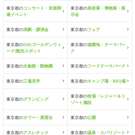
東京都の
コンサート・音楽関
東京都の
美術展・博物展・展
連イベント
示会
東京都の
演劇・講演会
東京都の
フェア
東京都の
GW(ゴールデンウィ
東京都の
遊園地・テーマパー
ーク)観光スポット
ク
東京都の
水族館・動物園
東京都の
フードテーマパーク
東京都の
工場見学
東京都の
キャンプ場・BBQ場
東京都の
牧場・レジャー＆リ
東京都の
グランピング
ゾート施設
東京都の
タワー・展望台
東京都の
公園
東京都の
アスレチック
東京都の
温泉・スパリゾート