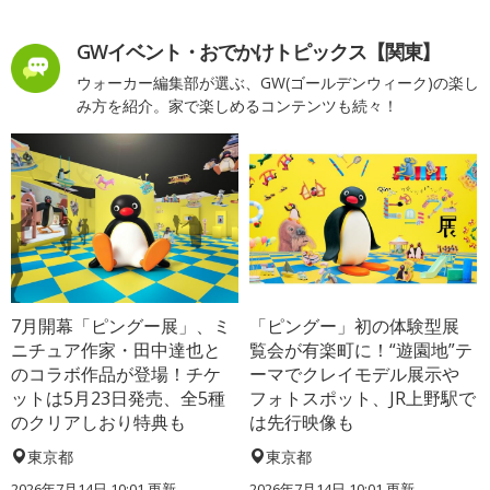
GWイベント・おでかけトピックス【関東】
ウォーカー編集部が選ぶ、GW(ゴールデンウィーク)の楽し
み方を紹介。家で楽しめるコンテンツも続々！
7月開幕「ピングー展」、ミ
「ピングー」初の体験型展
ニチュア作家・田中達也と
覧会が有楽町に！“遊園地”テ
のコラボ作品が登場！チケ
ーマでクレイモデル展示や
ットは5月23日発売、全5種
フォトスポット、JR上野駅で
のクリアしおり特典も
は先行映像も
東京都
東京都
2026年7月14日 10:01 更新
2026年7月14日 10:01 更新