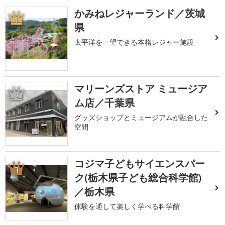
かみねレジャーランド／茨城
1
県
太平洋を一望できる本格レジャー施設
マリーンズストア ミュージア
2
ム店／千葉県
グッズショップとミュージアムが融合した
空間
コジマ子どもサイエンスパー
3
ク(栃木県子ども総合科学館)
／栃木県
体験を通して楽しく学べる科学館