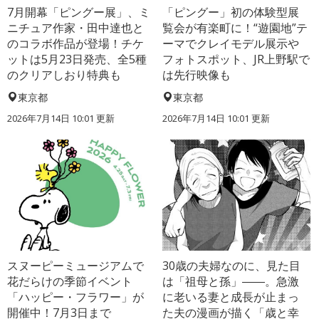
7月開幕「ピングー展」、ミ
「ピングー」初の体験型展
ニチュア作家・田中達也と
覧会が有楽町に！“遊園地”テ
のコラボ作品が登場！チケ
ーマでクレイモデル展示や
ットは5月23日発売、全5種
フォトスポット、JR上野駅で
のクリアしおり特典も
は先行映像も
東京都
東京都
2026年7月14日 10:01 更新
2026年7月14日 10:01 更新
スヌーピーミュージアムで
30歳の夫婦なのに、見た目
花だらけの季節イベント
は「祖母と孫」――。急激
「ハッピー・フラワー」が
に老いる妻と成長が止まっ
開催中！7月3日まで
た夫の漫画が描く「歳と幸