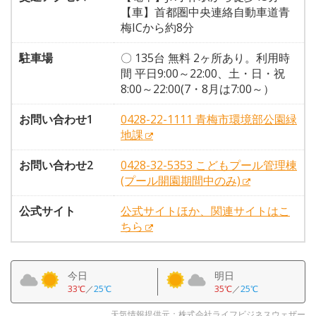
【車】首都圏中央連絡自動車道青
梅ICから約8分
駐車場
〇 135台 無料 2ヶ所あり。利用時
間 平日9:00～22:00、土・日・祝
8:00～22:00(7・8月は7:00～）
お問い合わせ1
0428-22-1111 青梅市環境部公園緑
地課
お問い合わせ2
0428-32-5353 こどもプール管理棟
(プール開園期間中のみ)
公式サイト
公式サイトほか、関連サイトはこ
ちら
今日
明日
33℃
／
25℃
35℃
／
25℃
天気情報提供元：株式会社ライフビジネスウェザー