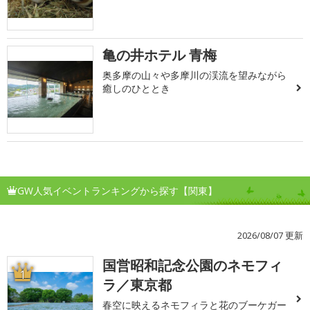
亀の井ホテル 青梅
奥多摩の山々や多摩川の渓流を望みながら
癒しのひととき
GW人気イベントランキングから探す【関東】
2026/08/07 更新
国営昭和記念公園のネモフィ
1
ラ／東京都
春空に映えるネモフィラと花のブーケガー