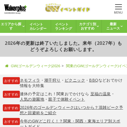
MENU
イベント
イベント
エリアから探
カテゴリ別
最新
カレンダー
ランキング
す
おすすめ
ニュース
2026年の更新は終了いたしました。来年（2027年）も
どうぞよろしくお願いします。
GW(ゴールデンウィーク)2026
関東のGW(ゴールデンウィーク)イ
ネモフィラ
・
潮干狩り
・
ピクニック
・
BBQ
などおでかけ
おすすめ
情報を大特集
連休の予定はこれ！関東おでかけなら
至福の温泉
・
おすすめ
人気の遊園地
・
親子で体験イベント
2026年のゴールデンウィークはいつから？混雑ピーク予
おすすめ
想と回避術をご紹介
今年のGWどこ行く！？関東・関西・東海エリア別スポ
おすすめ
ットガイド