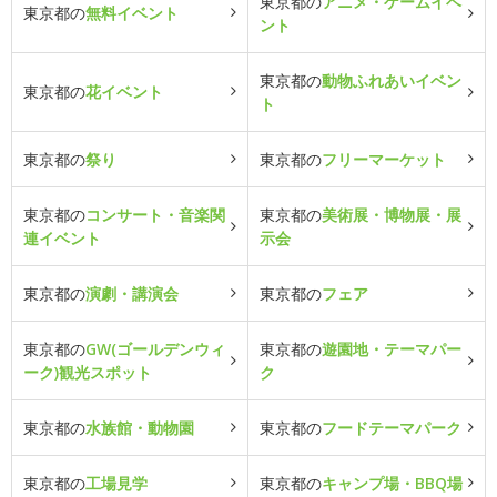
東京都の
アニメ・ゲームイベ
東京都の
無料イベント
ント
東京都の
動物ふれあいイベン
東京都の
花イベント
ト
東京都の
祭り
東京都の
フリーマーケット
東京都の
コンサート・音楽関
東京都の
美術展・博物展・展
連イベント
示会
東京都の
演劇・講演会
東京都の
フェア
東京都の
GW(ゴールデンウィ
東京都の
遊園地・テーマパー
ーク)観光スポット
ク
東京都の
水族館・動物園
東京都の
フードテーマパーク
東京都の
工場見学
東京都の
キャンプ場・BBQ場