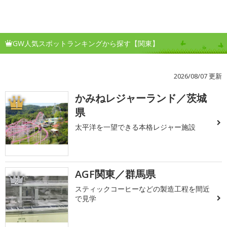
GW人気スポットランキングから探す【関東】
2026/08/07 更新
かみねレジャーランド／茨城
1
県
太平洋を一望できる本格レジャー施設
AGF関東／群馬県
2
スティックコーヒーなどの製造工程を間近
で見学