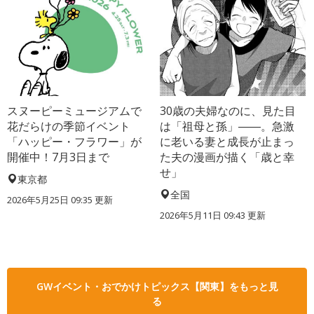
スヌーピーミュージアムで
30歳の夫婦なのに、見た目
花だらけの季節イベント
は「祖母と孫」――。急激
「ハッピー・フラワー」が
に老いる妻と成長が止まっ
開催中！7月3日まで
た夫の漫画が描く「歳と幸
せ」
東京都
全国
2026年5月25日 09:35 更新
2026年5月11日 09:43 更新
GWイベント・おでかけトピックス【関東】をもっと見
る