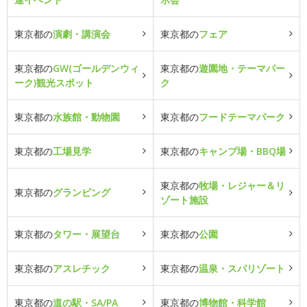
東京都の
演劇・講演会
東京都の
フェア
東京都の
GW(ゴールデンウィ
東京都の
遊園地・テーマパー
ーク)観光スポット
ク
東京都の
水族館・動物園
東京都の
フードテーマパーク
東京都の
工場見学
東京都の
キャンプ場・BBQ場
東京都の
牧場・レジャー＆リ
東京都の
グランピング
ゾート施設
東京都の
タワー・展望台
東京都の
公園
東京都の
アスレチック
東京都の
温泉・スパリゾート
東京都の
道の駅・SA/PA
東京都の
博物館・科学館