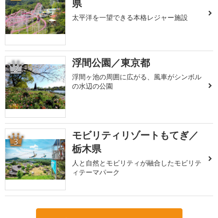
県
太平洋を一望できる本格レジャー施設
浮間公園／東京都
2
浮間ヶ池の周囲に広がる、風車がシンボル
の水辺の公園
モビリティリゾートもてぎ／
3
栃木県
人と自然とモビリティが融合したモビリテ
ィテーマパーク