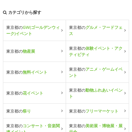
カテゴリから探す
東京都の
GW(ゴールデンウィ
東京都の
グルメ・フードフェ
ーク)イベント
ス
東京都の
体験イベント・アク
東京都の
物産展
ティビティ
東京都の
アニメ・ゲームイベ
東京都の
無料イベント
ント
東京都の
動物ふれあいイベン
東京都の
花イベント
ト
東京都の
祭り
東京都の
フリーマーケット
東京都の
コンサート・音楽関
東京都の
美術展・博物展・展
連イベント
示会