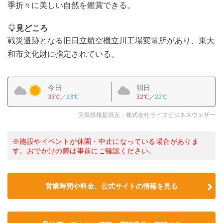
季折々に美しい自然を鑑賞できる。
見どころ
戦災遺跡となる旧日立航空機立川工場変電所があり、東大
和市文化財に指定されている。
今日
明日
33℃
／
23℃
32℃
／
22℃
天気情報提供元：株式会社ライフビジネスウェザー
※施設やイベントが休園・中止になっている場合がありま
す。おでかけの際は事前にご確認ください。
営業時間や料金、公式サイトの情報を見る