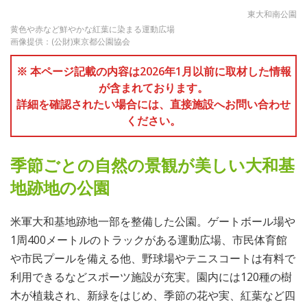
東大和南公園
黄色や赤など鮮やかな紅葉に染まる運動広場
画像提供：(公財)東京都公園協会
※ 本ページ記載の内容は2026年1月以前に取材した情報
が含まれております。
詳細を確認されたい場合には、直接施設へお問い合わせ
ください。
季節ごとの自然の景観が美しい大和基
地跡地の公園
米軍大和基地跡地一部を整備した公園。ゲートボール場や
1周400メートルのトラックがある運動広場、市民体育館
や市民プールを備える他、野球場やテニスコートは有料で
利用できるなどスポーツ施設が充実。園内には120種の樹
木が植栽され、新緑をはじめ、季節の花や実、紅葉など四