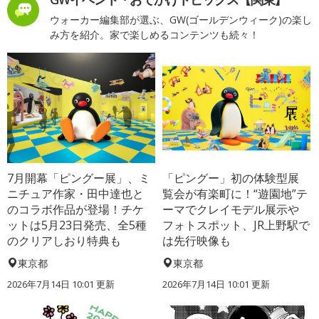
ウォーカー編集部が選ぶ、GW(ゴールデンウィーク)の楽し
み方を紹介。家で楽しめるコンテンツも続々！
7月開幕「ピングー展」、ミ
「ピングー」初の体験型展
ニチュア作家・田中達也と
覧会が有楽町に！“遊園地”テ
のコラボ作品が登場！チケ
ーマでクレイモデル展示や
ットは5月23日発売、全5種
フォトスポット、JR上野駅で
のクリアしおり特典も
は先行映像も
東京都
東京都
2026年7月14日 10:01 更新
2026年7月14日 10:01 更新