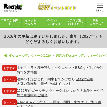
MENU
イベント
イベント
エリアから探
カテゴリ別
最新
カレンダー
ランキング
す
おすすめ
ニュース
2026年の更新は終了いたしました。来年（2027年）も
どうぞよろしくお願いします。
GW(ゴールデンウィーク)2026
関東のGW(ゴールデンウィーク)イ
ネモフィラ
・
潮干狩り
・
ピクニック
・
BBQ
などおでかけ
おすすめ
情報を大特集
連休の予定はこれ！関東おでかけなら
至福の温泉
・
おすすめ
人気の遊園地
・
親子で体験イベント
2026年のゴールデンウィークはいつから？混雑ピーク予
おすすめ
想と回避術をご紹介
今年のGWどこ行く！？関東・関西・東海エリア別スポ
おすすめ
ットガイド