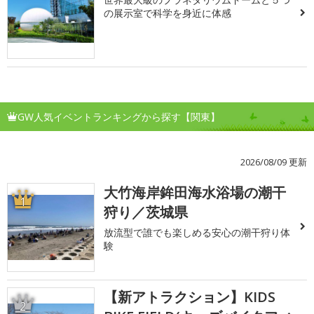
の展示室で科学を身近に体感
GW人気イベントランキングから探す【関東】
2026/08/09 更新
大竹海岸鉾田海水浴場の潮干
1
狩り／茨城県
放流型で誰でも楽しめる安心の潮干狩り体
験
【新アトラクション】KIDS
2