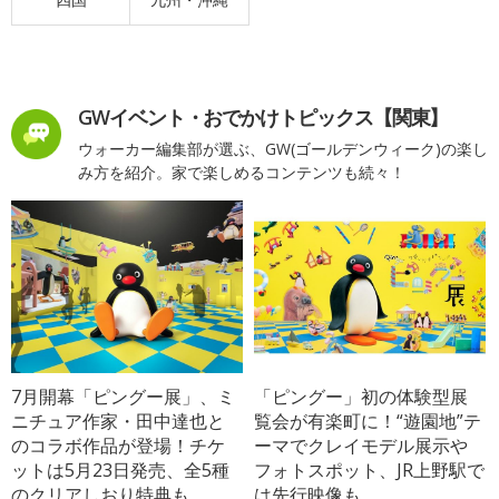
GWイベント・おでかけトピックス【関東】
ウォーカー編集部が選ぶ、GW(ゴールデンウィーク)の楽し
み方を紹介。家で楽しめるコンテンツも続々！
7月開幕「ピングー展」、ミ
「ピングー」初の体験型展
ニチュア作家・田中達也と
覧会が有楽町に！“遊園地”テ
のコラボ作品が登場！チケ
ーマでクレイモデル展示や
ットは5月23日発売、全5種
フォトスポット、JR上野駅で
のクリアしおり特典も
は先行映像も