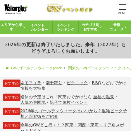
MENU
イベント
イベント
エリアから探
カテゴリ別
最新
カレンダー
ランキング
す
おすすめ
ニュース
2026年の更新は終了いたしました。来年（2027年）も
どうぞよろしくお願いします。
GW(ゴールデンウィーク)2026
関東のGW(ゴールデンウィーク)イ
ネモフィラ
・
潮干狩り
・
ピクニック
・
BBQ
などおでかけ
おすすめ
情報を大特集
連休の予定はこれ！関東おでかけなら
至福の温泉
・
おすすめ
人気の遊園地
・
親子で体験イベント
2026年のゴールデンウィークはいつから？混雑ピーク予
おすすめ
想と回避術をご紹介
今年のGWどこ行く！？関東・関西・東海エリア別スポ
おすすめ
ットガイド