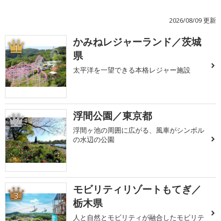
2026/08/09 更新
かみねレジャーランド／茨城
1
県
太平洋を一望できる本格レジャー施設
浮間公園／東京都
2
浮間ヶ池の周囲に広がる、風車がシンボル
の水辺の公園
モビリティリゾートもてぎ／
3
栃木県
人と自然とモビリティが融合したモビリテ