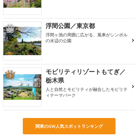
浮間公園／東京都
2
浮間ヶ池の周囲に広がる、風車がシンボル
の水辺の公園
モビリティリゾートもてぎ／
3
栃木県
人と自然とモビリティが融合したモビリテ
ィテーマパーク
関東のGW人気スポットランキング