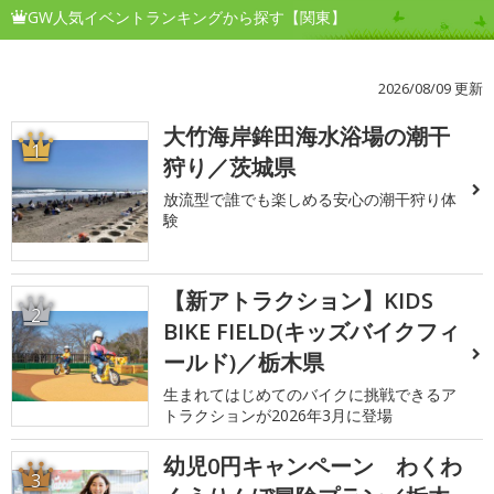
GW人気イベントランキングから探す【関東】
2026/08/09 更新
大竹海岸鉾田海水浴場の潮干
1
狩り／茨城県
放流型で誰でも楽しめる安心の潮干狩り体
験
【新アトラクション】KIDS
2
BIKE FIELD(キッズバイクフィ
ールド)／栃木県
生まれてはじめてのバイクに挑戦できるア
トラクションが2026年3月に登場
幼児0円キャンペーン わくわ
3