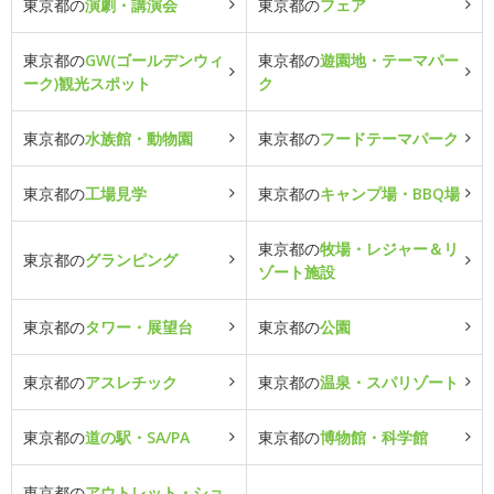
東京都の
演劇・講演会
東京都の
フェア
東京都の
GW(ゴールデンウィ
東京都の
遊園地・テーマパー
ーク)観光スポット
ク
東京都の
水族館・動物園
東京都の
フードテーマパーク
東京都の
工場見学
東京都の
キャンプ場・BBQ場
東京都の
牧場・レジャー＆リ
東京都の
グランピング
ゾート施設
東京都の
タワー・展望台
東京都の
公園
東京都の
アスレチック
東京都の
温泉・スパリゾート
東京都の
道の駅・SA/PA
東京都の
博物館・科学館
東京都の
アウトレット・ショ