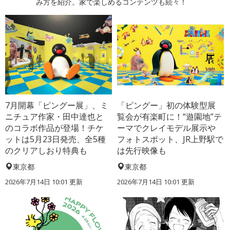
み方を紹介。家で楽しめるコンテンツも続々！
7月開幕「ピングー展」、ミ
「ピングー」初の体験型展
ニチュア作家・田中達也と
覧会が有楽町に！“遊園地”テ
のコラボ作品が登場！チケ
ーマでクレイモデル展示や
ットは5月23日発売、全5種
フォトスポット、JR上野駅で
のクリアしおり特典も
は先行映像も
東京都
東京都
2026年7月14日 10:01 更新
2026年7月14日 10:01 更新