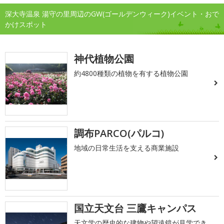
深大寺温泉 湯守の里周辺のGW(ゴールデンウィーク)イベント・おで
かけスポット
神代植物公園
約4800種類の植物を有する植物公園
調布PARCO(パルコ)
地域の日常生活を支える商業施設
国立天文台 三鷹キャンパス
天文学の歴史的な建物や望遠鏡が見学でき