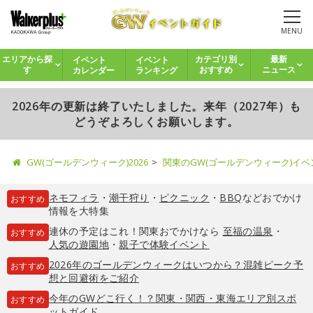
MENU
イベント
イベント
エリアから探
カテゴリ別
最新
カレンダー
ランキング
す
おすすめ
ニュース
2026年の更新は終了いたしました。来年（2027年）も
どうぞよろしくお願いします。
GW(ゴールデンウィーク)2026
関東のGW(ゴールデンウィーク)イ
ネモフィラ
・
潮干狩り
・
ピクニック
・
BBQ
などおでかけ
おすすめ
情報を大特集
連休の予定はこれ！関東おでかけなら
至福の温泉
・
おすすめ
人気の遊園地
・
親子で体験イベント
2026年のゴールデンウィークはいつから？混雑ピーク予
おすすめ
想と回避術をご紹介
今年のGWどこ行く！？関東・関西・東海エリア別スポ
おすすめ
ットガイド