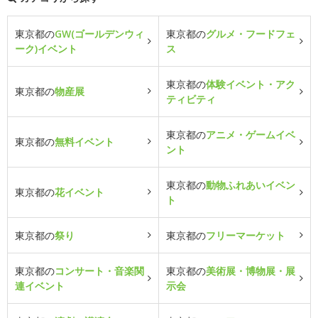
東京都の
GW(ゴールデンウィ
東京都の
グルメ・フードフェ
ーク)イベント
ス
東京都の
体験イベント・アク
東京都の
物産展
ティビティ
東京都の
アニメ・ゲームイベ
東京都の
無料イベント
ント
東京都の
動物ふれあいイベン
東京都の
花イベント
ト
東京都の
祭り
東京都の
フリーマーケット
東京都の
コンサート・音楽関
東京都の
美術展・博物展・展
連イベント
示会