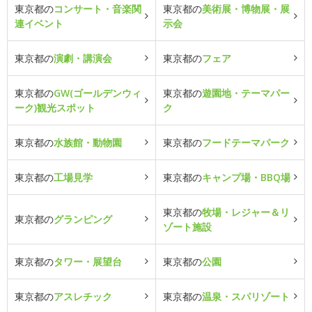
東京都の
コンサート・音楽関
東京都の
美術展・博物展・展
連イベント
示会
東京都の
演劇・講演会
東京都の
フェア
東京都の
GW(ゴールデンウィ
東京都の
遊園地・テーマパー
ーク)観光スポット
ク
東京都の
水族館・動物園
東京都の
フードテーマパーク
東京都の
工場見学
東京都の
キャンプ場・BBQ場
東京都の
牧場・レジャー＆リ
東京都の
グランピング
ゾート施設
東京都の
タワー・展望台
東京都の
公園
東京都の
アスレチック
東京都の
温泉・スパリゾート