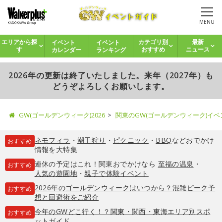
MENU
イベント
イベント
エリアから探
カテゴリ別
最新
カレンダー
ランキング
す
おすすめ
ニュース
2026年の更新は終了いたしました。来年（2027年）も
どうぞよろしくお願いします。
GW(ゴールデンウィーク)2026
関東のGW(ゴールデンウィーク)イ
ネモフィラ
・
潮干狩り
・
ピクニック
・
BBQ
などおでかけ
おすすめ
情報を大特集
連休の予定はこれ！関東おでかけなら
至福の温泉
・
おすすめ
人気の遊園地
・
親子で体験イベント
2026年のゴールデンウィークはいつから？混雑ピーク予
おすすめ
想と回避術をご紹介
今年のGWどこ行く！？関東・関西・東海エリア別スポ
おすすめ
ットガイド