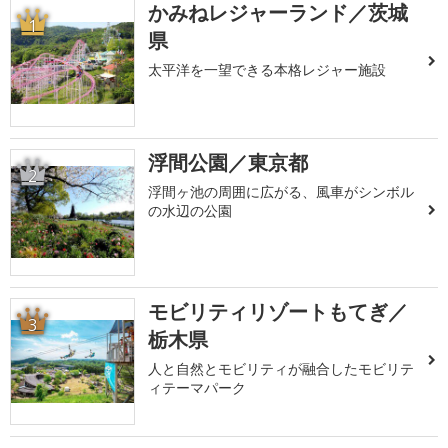
かみねレジャーランド／茨城
1
県
太平洋を一望できる本格レジャー施設
浮間公園／東京都
2
浮間ヶ池の周囲に広がる、風車がシンボル
の水辺の公園
モビリティリゾートもてぎ／
3
栃木県
人と自然とモビリティが融合したモビリテ
ィテーマパーク