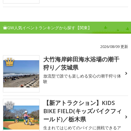
GW人気イベントランキングから探す【関東】
2026/08/09 更新
大竹海岸鉾田海水浴場の潮干
1
狩り／茨城県
放流型で誰でも楽しめる安心の潮干狩り体
験
【新アトラクション】KIDS
2
BIKE FIELD(キッズバイクフィ
ールド)／栃木県
生まれてはじめてのバイクに挑戦できるア