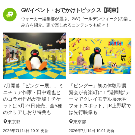
GWイベント・おでかけトピックス【関東】
ウォーカー編集部が選ぶ、GW(ゴールデンウィーク)の楽し
み方を紹介。家で楽しめるコンテンツも続々！
7月開幕「ピングー展」、ミ
「ピングー」初の体験型展
ニチュア作家・田中達也と
覧会が有楽町に！“遊園地”テ
のコラボ作品が登場！チケ
ーマでクレイモデル展示や
ットは5月23日発売、全5種
フォトスポット、JR上野駅で
のクリアしおり特典も
は先行映像も
東京都
東京都
2026年7月14日 10:01 更新
2026年7月14日 10:01 更新