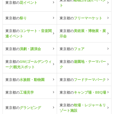
東京都の
花イベント
ト
東京都の
祭り
東京都の
フリーマーケット
東京都の
コンサート・音楽関
東京都の
美術展・博物展・展
連イベント
示会
東京都の
演劇・講演会
東京都の
フェア
東京都の
GW(ゴールデンウィ
東京都の
遊園地・テーマパー
ーク)観光スポット
ク
東京都の
水族館・動物園
東京都の
フードテーマパーク
東京都の
工場見学
東京都の
キャンプ場・BBQ場
東京都の
牧場・レジャー＆リ
東京都の
グランピング
ゾート施設