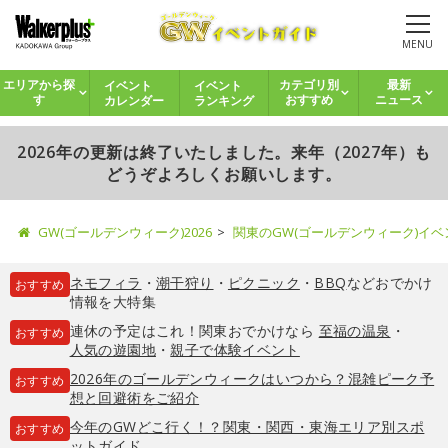
MENU
イベント
イベント
エリアから探
カテゴリ別
最新
カレンダー
ランキング
す
おすすめ
ニュース
2026年の更新は終了いたしました。来年（2027年）も
どうぞよろしくお願いします。
GW(ゴールデンウィーク)2026
関東のGW(ゴールデンウィーク)イ
ネモフィラ
・
潮干狩り
・
ピクニック
・
BBQ
などおでかけ
おすすめ
情報を大特集
連休の予定はこれ！関東おでかけなら
至福の温泉
・
おすすめ
人気の遊園地
・
親子で体験イベント
2026年のゴールデンウィークはいつから？混雑ピーク予
おすすめ
想と回避術をご紹介
今年のGWどこ行く！？関東・関西・東海エリア別スポ
おすすめ
ットガイド