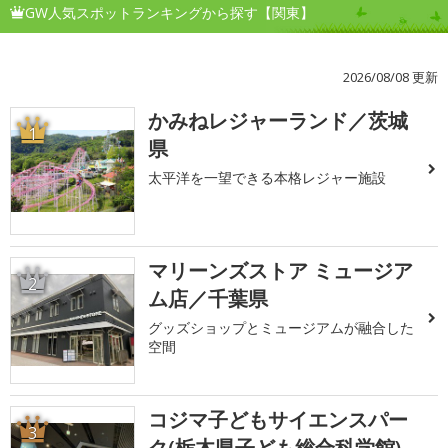
GW人気スポットランキングから探す【関東】
2026/08/08 更新
かみねレジャーランド／茨城
1
県
太平洋を一望できる本格レジャー施設
マリーンズストア ミュージア
2
ム店／千葉県
グッズショップとミュージアムが融合した
空間
コジマ子どもサイエンスパー
3
ク(栃木県子ども総合科学館)