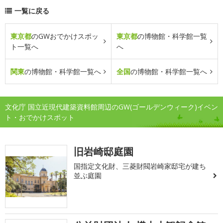
一覧に戻る
東京都
のGWおでかけスポッ
東京都
の博物館・科学館一覧
ト一覧へ
へ
関東
の博物館・科学館一覧へ
全国
の博物館・科学館一覧へ
文化庁 国立近現代建築資料館周辺のGW(ゴールデンウィーク)イベン
ト・おでかけスポット
旧岩崎邸庭園
国指定文化財、三菱財閥岩崎家邸宅が建ち
並ぶ庭園