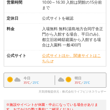
営業時間
10:00～16:30 入館は閉館の15分前
まで
定休日
公式サイトを確認
料金
入場無料 無料(湯島地方合同庁舎正
門から入館する場合、平日のみ)、
都立旧岩崎邸庭園から入館する場
合は入園料 一般400円
公式サイト
公式サイトほか、関連サイトはこ
ちら
今日
明日
35℃
／
25℃
35℃
／
25℃
天気情報提供元：株式会社ライフビジネスウェザー
※施設やイベントが休園・中止になっている場合がありま
す。おでかけの際は事前にご確認ください。