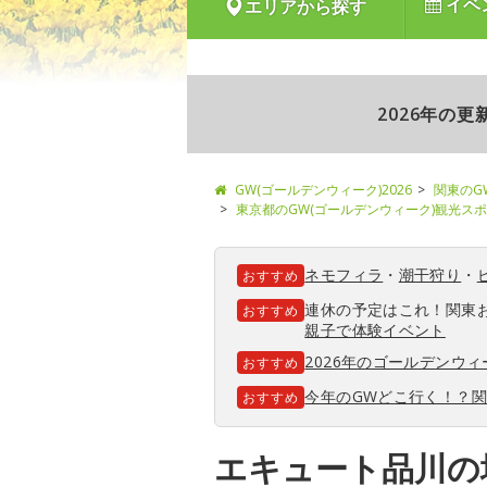
イベ
エリアから探す
2026年の
GW(ゴールデンウィーク)2026
関東のG
東京都のGW(ゴールデンウィーク)観光ス
ネモフィラ
・
潮干狩り
・
おすすめ
連休の予定はこれ！関東
おすすめ
親子で体験イベント
2026年のゴールデンウ
おすすめ
今年のGWどこ行く！？
おすすめ
エキュート品川の