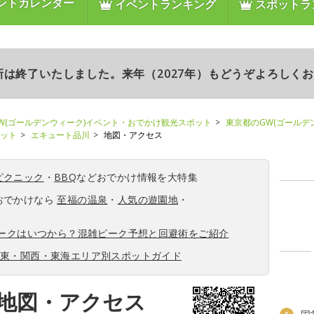
ントカレンダー
イベントランキング
スポットラ
更新は終了いたしました。来年（2027年）もどうぞよろしく
W(ゴールデンウィーク)イベント・おでかけ観光スポット
東京都のGW(ゴールデ
ポット
エキュート品川
地図・アクセス
ピクニック
・
BBQ
などおでかけ情報を大特集
おでかけなら
至福の温泉
・
人気の遊園地
・
ィークはいつから？混雑ピーク予想と回避術をご紹介
関東・関西・東海エリア別スポットガイド
地図・アクセス