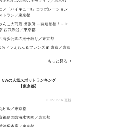
営昭和記念公園のネモフィラ／東京都
ニメ「ハイキュー!!」コラボレーション
ストラン／東京都
ゃんこ大商店 出張所 ～開運招福！～ in
京 西武渋谷／東京都
西海浜公園の潮干狩り／東京都
00％ドラえもん＆フレンズ in 東京／東京
もっと見る
GWの人気スポットランキング
【東京都】
2026/08/07 更新
丸ビル／東京都
京都葛西臨海水族園／東京都
武池袋本店／東京都