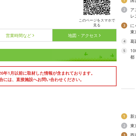
国
1
ア
2
レ
このページをスマホで
見る
に
3
東
営業時間など
地図・アクセス
葛
4
1
5
都
026年1月以前に取材した情報が含まれております。
合には、直接施設へお問い合わせください。
新
1
東
2
西
3