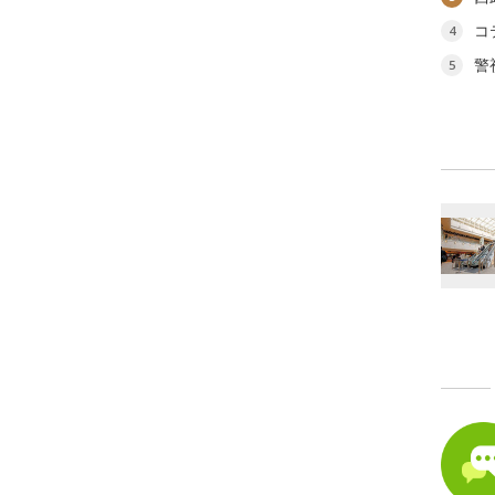
コ
4
警
5