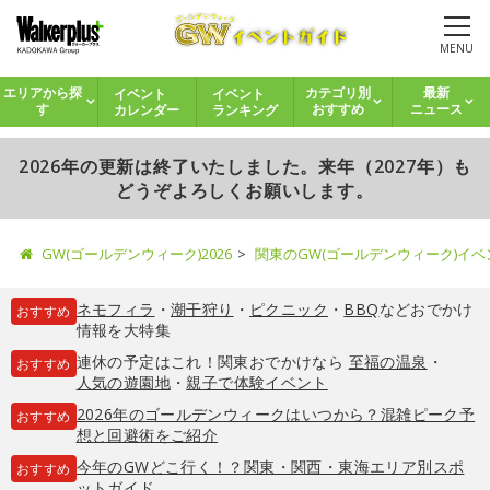
MENU
イベント
イベント
エリアから探
カテゴリ別
最新
カレンダー
ランキング
す
おすすめ
ニュース
2026年の更新は終了いたしました。来年（2027年）も
どうぞよろしくお願いします。
GW(ゴールデンウィーク)2026
関東のGW(ゴールデンウィーク)イ
ネモフィラ
・
潮干狩り
・
ピクニック
・
BBQ
などおでかけ
おすすめ
情報を大特集
連休の予定はこれ！関東おでかけなら
至福の温泉
・
おすすめ
人気の遊園地
・
親子で体験イベント
2026年のゴールデンウィークはいつから？混雑ピーク予
おすすめ
想と回避術をご紹介
今年のGWどこ行く！？関東・関西・東海エリア別スポ
おすすめ
ットガイド