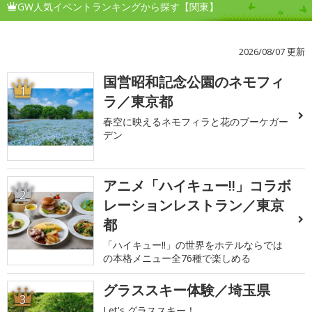
GW人気イベントランキングから探す【関東】
2026/08/07 更新
国営昭和記念公園のネモフィ
1
ラ／東京都
春空に映えるネモフィラと花のブーケガー
デン
アニメ「ハイキュー!!」コラボ
2
レーションレストラン／東京
都
「ハイキュー!!」の世界をホテルならでは
の本格メニュー全76種で楽しめる
グラススキー体験／埼玉県
3
Let's グラススキー！