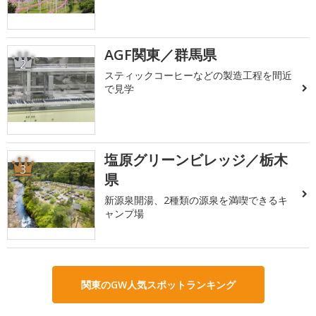
AGF関東／群馬県
2
スティックコーヒーなどの製造工程を間近
で見学
塩原グリーンビレッジ／栃木
3
県
新源泉開湯、2種類の源泉を満喫できるキ
ャンプ場
関東のGW人気スポットランキング