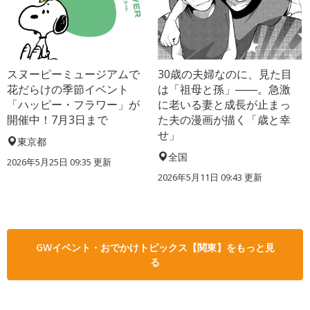
スヌーピーミュージアムで
30歳の夫婦なのに、見た目
花だらけの季節イベント
は「祖母と孫」――。急激
「ハッピー・フラワー」が
に老いる妻と成長が止まっ
開催中！7月3日まで
た夫の漫画が描く「歳と幸
せ」
東京都
全国
2026年5月25日 09:35 更新
2026年5月11日 09:43 更新
GWイベント・おでかけトピックス【関東】をもっと見
る