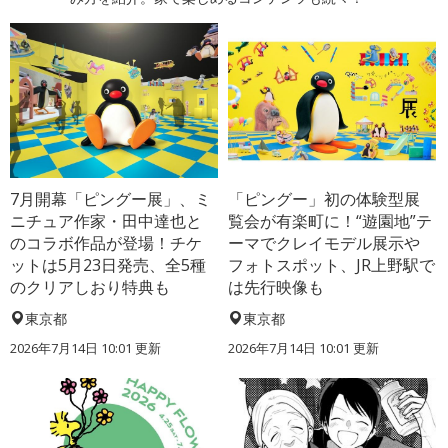
7月開幕「ピングー展」、ミ
「ピングー」初の体験型展
ニチュア作家・田中達也と
覧会が有楽町に！“遊園地”テ
のコラボ作品が登場！チケ
ーマでクレイモデル展示や
ットは5月23日発売、全5種
フォトスポット、JR上野駅で
のクリアしおり特典も
は先行映像も
東京都
東京都
2026年7月14日 10:01 更新
2026年7月14日 10:01 更新