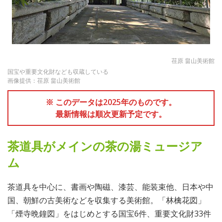
荏原 畠山美術館
国宝や重要文化財なども収蔵している
画像提供：荏原 畠山美術館
※ このデータは2025年のものです。
最新情報は順次更新予定です。
茶道具がメインの茶の湯ミュージア
ム
茶道具を中心に、書画や陶磁、漆芸、能装束他、日本や中
国、朝鮮の古美術などを収集する美術館。「林檎花図」
「煙寺晩鐘図」をはじめとする国宝6件、重要文化財33件