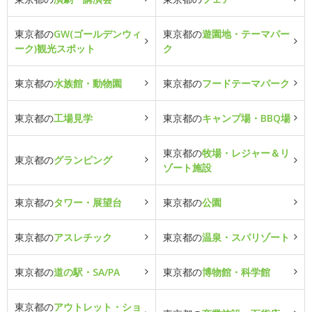
東京都の
GW(ゴールデンウィ
東京都の
遊園地・テーマパー
ーク)観光スポット
ク
東京都の
水族館・動物園
東京都の
フードテーマパーク
東京都の
工場見学
東京都の
キャンプ場・BBQ場
東京都の
牧場・レジャー＆リ
東京都の
グランピング
ゾート施設
東京都の
タワー・展望台
東京都の
公園
東京都の
アスレチック
東京都の
温泉・スパリゾート
東京都の
道の駅・SA/PA
東京都の
博物館・科学館
東京都の
アウトレット・ショ