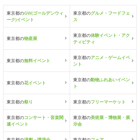
東京都の
GW(ゴールデンウィ
東京都の
グルメ・フードフェ
ーク)イベント
ス
東京都の
体験イベント・アク
東京都の
物産展
ティビティ
東京都の
アニメ・ゲームイベ
東京都の
無料イベント
ント
東京都の
動物ふれあいイベン
東京都の
花イベント
ト
東京都の
祭り
東京都の
フリーマーケット
東京都の
コンサート・音楽関
東京都の
美術展・博物展・展
連イベント
示会
東京都の
演劇・講演会
東京都の
フェア